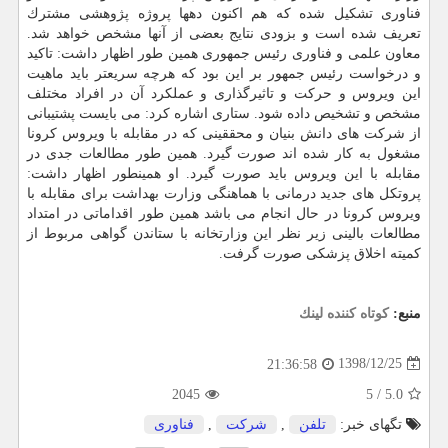
فناوری تشكیل شده كه هم اكنون دهها پروژه پژوهشی مشترك
تعریف شده است و بزودی نتایج بعضی از آنها مشخص خواهد شد.
معاون علمی و فناوری رئیس جمهوری همین طور اظهار داشت: تاكید
و درخواست رئیس جمهور بر این بود كه هرچه سریعتر باید ماهیت
این ویروس و حركت و تاثیرگذاری و عملكرد آن در افراد مختلف
مشخص و تشخیص داده شود. ستاری اشاره كرد: می بایست پشتیبانی
از شركت های دانش بنیان و محققینی كه در مقابله با ویروس كرونا
مشغول به كار شده اند صورت گیرد. همین طور مطالعات جدی در
مقابله با این ویروس باید صورت گیرد. او همینطور اظهار داشت:
پروتكل های جدید درمانی با هماهنگی وزارت بهداشت برای مقابله با
ویروس كرونا در حال انجام می باشد همین طور اقداماتی در امتداد
مطالعات بالینی زیر نظر این وزارتخانه با ستاندن گواهی مربوط از
كمیته اخلاق پزشكی صورت گرفت.
منبع:
كوتاه كننده لینك
1398/12/25
21:36:58
2045
5
/
5.0
تگهای خبر:
تلفن
,
شركت
,
فناوری