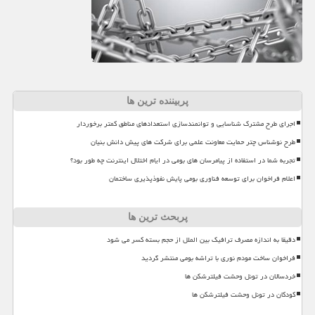
پربیننده ترین ها
اجرای طرح مشترک شناسایی و توانمندسازی استعدادهای مناطق کمتر برخوردار
طرح نوشناس چتر حمایت معاونت علمی برای شرکت های پیش دانش بنیان
تجربه شما در استفاده از پیامرسان های بومی در ایام اختلال اینترنت چه طور بود؟
اعلام فراخوان برای توسعه فناوری بومی پایش نفوذپذیری ساختمان
پربحث ترین ها
دقیقا به اندازه مصرف ترافیک بین الملل از حجم بسته کسر می شود
فراخوان ساخت مودم نوری با تراشه بومی منتشر گردید
خردسالان در تونل وحشت فیلترشکن ها
کودکان در تونل وحشت فیلترشکن ها