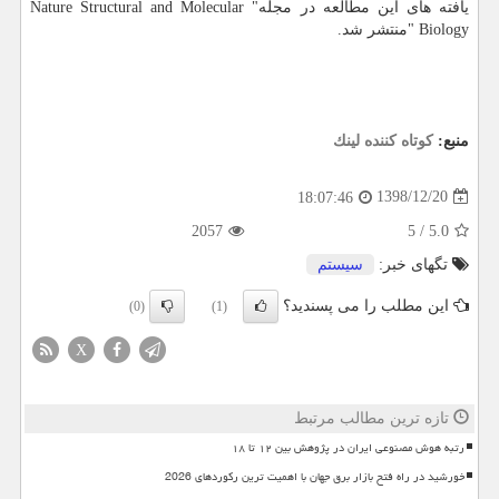
یافته های این مطالعه در مجله" Nature Structural and Molecular
Biology "منتشر شد.
منبع:
كوتاه كننده لینك
1398/12/20
18:07:46
2057
5
/
5.0
تگهای خبر:
سیستم
این مطلب را می پسندید؟
(0)
(1)
X
تازه ترین مطالب مرتبط
رتبه هوش مصنوعی ایران در پژوهش بین ۱۲ تا ۱۸
خورشید در راه فتح بازار برق جهان با اهمیت ترین رکوردهای 2026