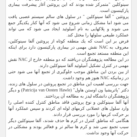
سینوكلین "متمركز شده بودند كه این پروتئین آغاز پیشرفت بیماری
پاركینسون است.
پروتئین " آلفا سینوكلین " در سلول های سالم سیستم عصبی یافت
می شود اما مشكل زمانی شروع می شود كه آنها كنار یكدیگر جمع
می شوند و پلاكهایی به نام آمیلوئید ایجاد می شود كه می تواند
عملكرد طبیعی سلولها را مختل كند.
فرض بر این است كه یك منطقه كوتاه از پروتئین آلفا سینوكلین،
معروف به NAC نقش مهمی در بیماری پاركینسون دارد برای اینكه
این منطقه مستعد تجمع است.
در این مطالعه پژوهشگران دریافتند كه دو منطقه خارج از NAC نقش
مهمی در كنترل تشكیل آمیلوئید آلفا سینوكلین دارند.
از بین بردن این مناطق موجب جلوگیری از تجمع آنها می شود حتی
در زمانیكه NAC هنوز هم وجود داشت.
جهت بررسی اهمیت این مناطق در تجمع پروتئین در سلول های زنده،
دكتر "پاتریشیا ون اوستن هاول" (Patricija van Oosten Hawle) و دیگر
پژوهشگران دانشگاه لیدز به مطالعه آن پرداختند.
آنها آلفا سینوكلین و نوع پروتئین فاقد مناطق كنترل كننده اصلی را
وارد سلول های عضلانی كرمهای لوله ای كردند و سپس عملكرد آنها
بر حركت كرمها را مورد بررسی قرار دادند.
هنگامی كه مناطق كنترل در كرم ها حذف شدند، آلفا سینوكلین دیگر
سبب تجمع نمی شد و كرم ها سالم تر و فعالتر بودند و مشكلی در
حركت آنها وجود نداشت.