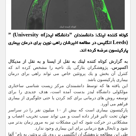
كوتاه كننده لینك: دانشمندان ˮدانشگاه لیدزˮ (University of
Leeds) انگلیس در مطالعه اخیرشان راهی نوین برای درمان بیماری
پاركینسون عرضه كرده اند.
به گزارش كوتاه كننده لینك به نقل از ایسنا و به نقل از مدیكال
اكسپرس
، پژوهشگران بتازگی یك ناحیه را مشخص كرده اند كه
كنترل آن بخش و یك پروتئین خاص می تواند راهی برای درمان
بیماری پاركینسون باشد.
این یافته ها كه توسط دانشمندان مركز زیست شناسی ساختاری
مولكولی دانشگاه لیدز بدست آمده است، هدف جدیدی را برای
توسعه روش های درمانی برای كند كردن یا حتی جلوگیری از بیماری
فراهم می آورد.
پاركینسون بیماری است كه بیش از ۱۰ میلیون نفر را در سراسر
جهان تحت تاثیر قرار داده است و می تواند سبب تخریب اعصاب و
مشكلاتی در حركت شود كه این مشكلات نیز به مرور زمان بدتر می
شود و تابحال هیچ درمانی برای این بیماری وجود ندارد.
طی این مطالعه پژوهشگران انگلیسی بر روی یك پروتئین به نام" آلفا