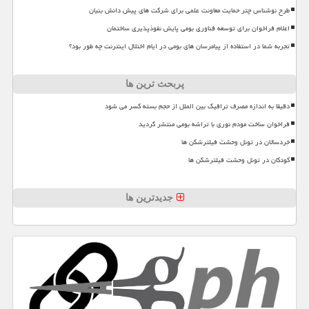
طرح نوشناس چتر حمایت معاونت علمی برای شرکت های پیش دانش بنیان
اعلام فراخوان برای توسعه فناوری بومی پایش نفوذپذیری ساختمان
تجربه شما در استفاده از پیامرسان های بومی در ایام اختلال اینترنت چه طور بود؟
پربحث ترین ها
دقیقا به اندازه مصرف ترافیک بین الملل از حجم بسته کسر می شود
فراخوان ساخت مودم نوری با تراشه بومی منتشر گردید
خردسالان در تونل وحشت فیلترشکن ها
کودکان در تونل وحشت فیلترشکن ها
جدیدترین ها