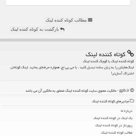
مطالب کوتاه کننده لینک
بازگشت به کوتاه کننده لینک
كوتاه كننده لینك
کوتاه کننده لینک یا کوچک کننده لینک
لینک‌هایتان را به زبان ساده تبدیل کنید ، با جی پی اچ، همواره حرفه‌ای بمانید. لینک کوتاه‌تر،
اشتراک آسان‌تر!
gph.ir - مالکیت معنوی سایت كوتاه كننده لینك متعلق به مالکین آن می باشد
میانبرهای كوتاه كننده لینك
درباره ما
بک لینک در كوتاه كننده لینك
رپورتاژ در كوتاه كننده لینك
مطالب كوتاه كننده لینك