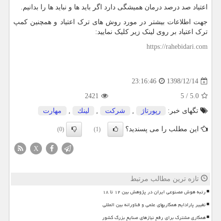
اعتیاد صد درصد درمان همیشگی دارد اگر باید ها و نباید ها را بدانیم.
جهت اطلاعات بیشتر در مورد روش های ترک اعتیاد و همچنین کمپ
ترک اعتیاد بر روی لینک زیر کلیک نمایید:
https://rahebidari.com
1398/12/14
23:16:46
2421
5
/
5.0
تگهای خبر:
رپورتاژ
,
شركت
,
لینك
,
مهارت
این مطلب را می پسندید؟
(0)
(1)
X
تازه ترین مطالب مرتبط
رتبه هوش مصنوعی ایران در پژوهش بین ۱۲ تا ۱۸
تغییر پارادایم همکاریهای علمی و فناورانه بین المللی
همکاری مشترک برای رفع نیازهای صنایع بزرگ کشور