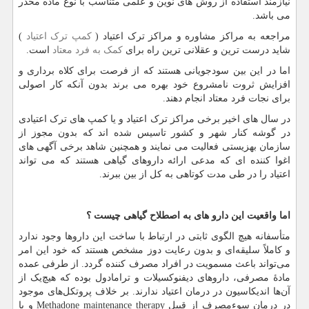
نیازمند استفاده از روش های نوین و علمی متناسب با نوع ماده مخدر
می باشد.
مراجعه به مراکز مشاوره و مراکز ترک اعتیاد (
کمپ ترک اعتیاد
)
شاید درست ترین و عقلانی ترین راه برای
کمک به فرد معتاد
است.
اما در این بین سودجویانی هستند که از فرصت برای کلاه برداری و
افزایش ثروت نامشروع خود بهره می برند بدون آنکه کار اصولی
برای نجات فرد معتاد انجام دهند.
در سال های اخیر برخی مراکز ترک اعتیاد و یا کمپ های ترک اعتیادی
در گوشه کنار شهر و کشور تاسیس شده اند که بدون مجوز از
سازمان بهزیستی فعالیت می نمایند و همچنین شاهد برخی آگهی های
اغوا کننده ای که مدعی ارائه داروهای گیاهی هستند که می تواند
اعتیاد را در طی مدت کوتاهی به کل از بین ببرند.
اما واقعیت این دارو های به اصطلاح گیاهی چیست ؟
متأسفانه هیچ الگوی ثابتی در ارتباط با ساخت این داروها وجود ندارد
و کاملاً سلیقه‌ای و بدون رعایت دوز مشخص هستند که خود این امر
می‌تواند باعث مسمویت در افراد مصرف کننده گردد. از طرفی عمده
مادۀ مصرفی، داروهای دیفنوکسیلات و ترامادول بوده که هیچ‌یک از
آن‌ها اندیکاسیون در درمان اعتیاد ندارند. بر خلاف پروتکل‌های موجود
در درمان سوءمصرف از قبیل
Methadone maintenance therapy
و یا