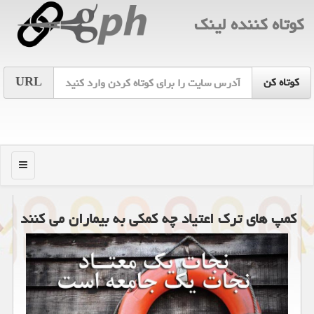
كوتاه كننده لینك
URL
منو
كمپ های ترك اعتیاد چه كمكی به بیماران می كنند