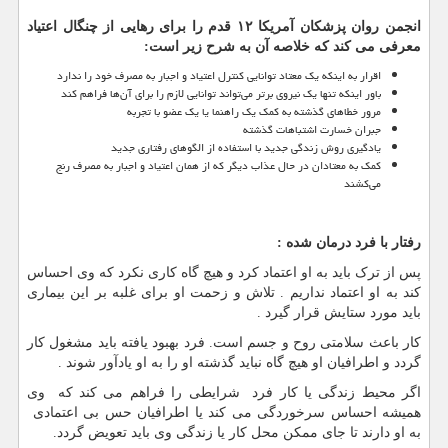
انجمن روان پزشکان آمریکا ۱۲ قدم را برای رهایی از چنگال اعتیاد
معرفی می کند که خلاصه آن به شرح زیر است
:
اقرار به اینکه یک معتاد توانایی کنترل اعتیاد و اجبار به مصرف خود را ندارد
باور اینکه تنها یک نیروی برتر می‌تواند توانایی لازم را برای آن‌ها فراهم کند
مرور خطاهای گذشته به کمک یک راهنما یا یک عضو با تجربه
جبران خسارت اشتباهات گذشته
یادگیری روش زندگی جدید با استفاده از الگوهای رفتاری جدید
کمک به معتادان در حال عذاب دیگر که از همان اعتیاد و اجبار به مصرف رنج
می‌کشند
رفتار با فرد درمان شده :
پس از ترک باید به او اعتماد کرد و هیچ گاه کاری نکرد که وی احساس
کند به او اعتماد نداریم . تلاش و زحمت او برای غلبه بر این بیماری
باید مورد ستایش قرار گیرد .
کار باعث سلامتی روح و جسم است. فرد بهبود یافته باید مشغول کار
گردد و اطرافیان او هیچ گاه نباید گذشته او را به او یادآور شوند .
اگر محیط زندگی یا کار فرد شرایطی را فراهم می کند که وی
همیشه احساس سرخوردگی می کند یا اطرافیان حس بی اعتمادی
به او دارند تا جای ممکن محل کار یا زندگی وی باید تعویض گردد.