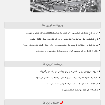
پربیننده ترین ها
اجرای طرح مشترک شناسایی و توانمندسازی استعدادهای مناطق کمتر برخوردار
طرح نوشناس چتر حمایت معاونت علمی برای شرکت های پیش دانش بنیان
تجربه شما در استفاده از پیامرسان های بومی در ایام اختلال اینترنت چه طور بود؟
اعلام فراخوان برای توسعه فناوری بومی پایش نفوذپذیری ساختمان
پربحث ترین ها
شروع سرویس پولی تاکسی خودران زوکس در یک شهر آمریکا
دقیقا به اندازه مصرف ترافیک بین الملل از حجم بسته کسر می شود
فراخوان ساخت مودم نوری با تراشه بومی منتشر گردید
خردسالان در تونل وحشت فیلترشکن ها
جدیدترین ها