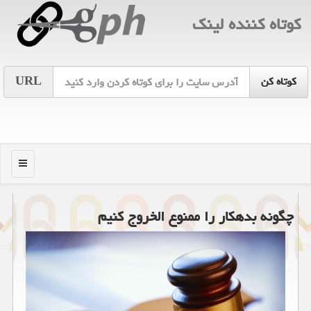
كوتاه كننده لینك
URL
منو
چگونه بدهكار را ممنوع الخروج كنیم