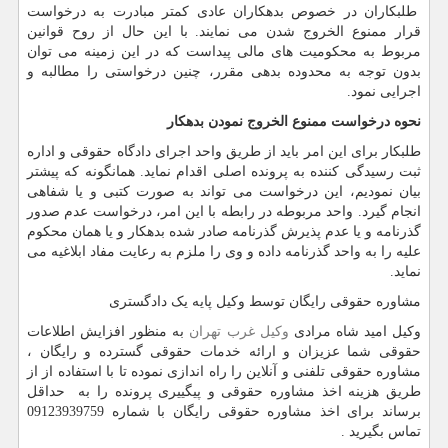
طلبکاران در خصوص بدهکاران عادی کمتر مبادرت به درخواست
قرار ممنوع الخروج شدن می نمایند. با این حال از روح قوانین
مربوط به محکومیت های مالی پیداست که در این زمینه می توان
بدون توجه به محدوده بدهی مقرر، چنین درخواستی را مطالبه و
اجرایی نمود.
نحوه درخواست ممنوع الخروج نمودن بدهکار
طلبکار برای این امر باید از طریق واحد اجرای دادگاه حقوقی و اداره
ثبت رسیدگی کننده به پرونده اصلی اقدام نماید. همانگونه که پیشتر
بیان نمودیم، این درخواست می تواند به صورت کتبی و یا شفاهی
انجام گیرد. واحد مربوطه در رابطه با این امر، درخواست عدم صدور
گذرنامه و یا عدم پذیرش گذرنامه صادر شده بدهکار و یا همان محکوم
علیه را به واحد گذرنامه داده و وی را ملزم به رعایت مفاد ابلاغیه می
نماید.
مشاوره حقوقی رایگان توسط وکیل پایه یک دادگستری
وکیل امید شاه مرادی
وکیل غرب تهران
به منظور افزایش اطلاعات
حقوقی شما عزیزان و ارائه خدمات حقوقی گسترده و رایگان ،
مشاوره حقوقی تلفنی و آنلاین را راه اندازی نموده تا با استفاده از از
طریق هزینه اخذ مشاوره حقوقی و پیگییری پرونده را به حداقل
برساند برای اخذ مشاوره حقوقی رایگان با شماره 09123939759
تماس بگیرید .