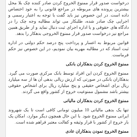
درخواست صدور قرار ممنوع الخروج کردن صادر کننده چک بلا محل
بیشترین پرونده های مربوطه در مراجع قانونی را به خود اختصاص
داده است. در این خصوص نیز باید گفت با توجه به اعتبار رسمی و
اجرایی چک صادر شده، طلبکار می تواند مطالبه وجه چک را در
دادگاه های حقوقی و یا اداره اجرای ثبت دنبال نماید و از طریق همین
مراجع نیز درخواست صدور قرار ممنوع الخروجی بدهکار را بدهد.
قوانین مربوط به اعسار و پرداخت پنج درصد حکم دولتی در اداره
ثبت اسناد که در مطالبه مهریه بیان نمودیم، در این خصوص نیز حکم
فرماست.
ممنوع الخروج کردن بدهکاران بانکی
ممنوع الخروج کردن این افراد توسط بانک مرکزی صورت می گیرد.
بدهکاران بانکی در صورتی که ارزش ریالی بدهی آن ها از سه میلیارد
ریال برای اشخاص حقیقی و پنج میلیارد ریال برای اشخاص حقوقی
بیشتر باشد مشمول ممنوعیت خروج از کشور واقع می گردند.
ممنوع الخروج کردن بدهکاران مالیاتی
تنها یک بدهی مالیاتی 10 میلیون تومانی کافی است تا یک شهروند
ایرانی ممنوع الخروج شود. با این حال همچون دیگر موارد، امکان یک
بار خروج از کشور با قرار وثیقه و کفالت معتبر فراهم شده است.
ممنوع الخروج نمودن بدهکاران عادی