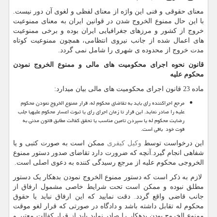
معنای حقوقی و فنی این واژه از معنای لفظی و لغوی آن دور نیست.
با این حال ممنوع الخروج شدن در قوانین ایران به معنای ممنوعیت
خروج از کشور و مرزهای جغرافیایی ایران بوده و برخی ممنوعیت
های اعمال شده از جانب نیروی انتظامی، همچون ممنوعیت کوتاه
مدت خروج از محدوده ی شهری را شامل نمی گردد.
قانون نحوه اجرای محکومیت های مالی و ممنوع الخروج نمودن
محکوم علیه
ماده 23 قانون اجرای محکومیت های مالی بیان میدارد:
مرجع اجراکننده رای باید به تقاضای محکوم له، قرار ممنوع الخروج نمودن محکوم
علیه را صادر نماید. این قرار تا زمان اجرای رای یا ثبوت اعسار محکوم علیهیا جلب
رضایت محکوم له یا سپردن تامین مناسب یا تحقق کفالت مطابق قانون مدنی به
قوت خود باقی است.
این درخواست توسط
وکیل کیفری
ممکن است به صورت کتبی و یا
شفاهی انجام گیرد.آنچه که ضرورت دارد تقاضای صدور دستور ممنوع
الخروجی محکوم علیه از مرجع رسیدگی کننده به دعوی اصلی است.
لازم به ذکر است که دستور ممنوع الخروج نمودن بدهکار یک دستور
مطلق نبوده و ممکن است تحت شرایط خاصی مشمول ارفاق از
جانب قاضی واقع گردد. دقت نمایید که این ارفاق نباید یا حقوق
محکوم له تقابل داشته باشد و دادگاه در صورتی که قرار لغو موقت
ممنوع الخروج بودن بدهکار را صادر نماید باید از قرار کفالت معتبر و