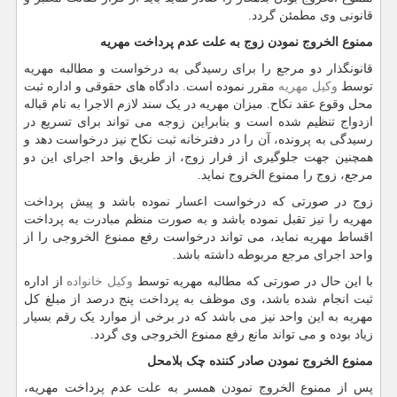
قانونی وی مطمئن گردد.
ممنوع الخروج نمودن زوج به علت عدم پرداخت مهریه
قانونگذار دو مرجع را برای رسیدگی به درخواست و مطالبه مهریه
توسط
وکیل مهریه
مقرر نموده است. دادگاه های حقوقی و اداره ثبت
محل وقوع عقد نکاح. میزان مهریه در یک سند لازم الاجرا به نام قباله
ازدواج تنظیم شده است و بنابراین زوجه می تواند برای تسریع در
رسیدگی به پرونده، آن را در دفترخانه ثبت نکاح نیز درخواست دهد و
همچنین جهت جلوگیری از فرار زوج، از طریق واحد اجرای این دو
مرجع، زوج را ممنوع الخروج نماید.
زوج در صورتی که درخواست اعسار نموده باشد و پیش پرداخت
مهریه را نیز تقبل نموده باشد و به صورت منظم مبادرت به پرداخت
اقساط مهریه نماید، می تواند درخواست رفع ممنوع الخروجی را از
واحد اجرای مرجع مربوطه داشته باشد.
با این حال در صورتی که مطالبه مهریه توسط
وکیل خانواده
از اداره
ثبت انجام شده باشد، وی موظف به پرداخت پنج درصد از مبلغ کل
مهریه به این واحد نیز می باشد که در برخی از موارد یک رقم بسیار
زیاد بوده و می تواند مانع رفع ممنوع الخروجی وی گردد.
ممنوع الخروج نمودن صادر کننده چک بلامحل
پس از ممنوع الخروج نمودن همسر به علت عدم پرداخت مهریه،