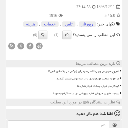
1398/12/11
23:14:53
1916
5
/
5.0
تگهای خبر:
رپورتاژ
,
تلفن
,
خدمات
,
هزینه
این مطلب را می پسندید؟
(0)
(1)
X
تازه ترین مطالب مرتبط
شروع سرویس پولی تاکسی خودران زوکس در یک شهر آمریکا
فراخوان ساخت مودم نوری با تراشه بومی منتشر گردید
کودکان در تونل وحشت فیلترشکن ها
ببینید ماجرای فروش قطره بیهوشی در اینستاگرام چه بود؟
نظرات بینندگان gph در مورد این مطلب
لطفا شما هم
نظر دهید