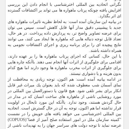
نگرانی اتحادیه بین المللی اخترشناسی با انجام دادن این بررسی
افزایش یافته چونكه پرتاب ماهواره ها می تواند بر اكتشافات گسترده
ای اثر بگذارد.
در بیانیه این سازمان آمده است: به لحاظ نظریه تاثیرات ماهواره های
جدید با پیشبینی دقیق مدار آنها قابل كاهش است. سپس می توان
برای عرضه تصاویر واضح تر، به پردازش داده پرداخت. در هر حال،
تعداد قابل توجه دنباله هایی كه ماهواره ها ایجاد می كنند، می توانند
نتایج پیچیده ای را برای برنامه ریزی و اجرای اكتشافات نجومی به
همراه داشته باشند.
با این حال، كسانی كه اجرای پرتاب ماهواره ها را بر عهده دارند،
اقدامی برای جلوگیری از اثرات آنها انجام نمی دهند. باآنكه چاره هایی
برای جلوگیری از اثرات مخرب ماهواره ها وجود دارند اما هیچ كدام
بدون هزینه و یا دشواری نیستند.
در ادامه بیانیه آمده است: هم اكنون، توجه زیادی به محافظت از
نمای آسمان شب معطوف شده كه باید بعنوان یك میراث غیر قابل
انكار برای بشر تلقی شود. هیچ قانون یا دستورالعمل بین المللی در
مورد روشنایی ناشی از ماهواره های ساخت انسان كه در مدار در
حال گردش هستند، وجود ندارد. باآنكه این مورد تابحال در اولویت
قرار نداشته اما هم اكنون، توجه به آن در حال گسترش است. اتحادیه
بین المللی اخترشناسی می خواهد یافته های خویش را در نشست
"كمیته سازمان ملل در امور استفاده صلح آمیز از فضا"(COPUOS)
عرضه نماید تا توجه دولت های سراسر جهان را به تهدیدات ناشی از