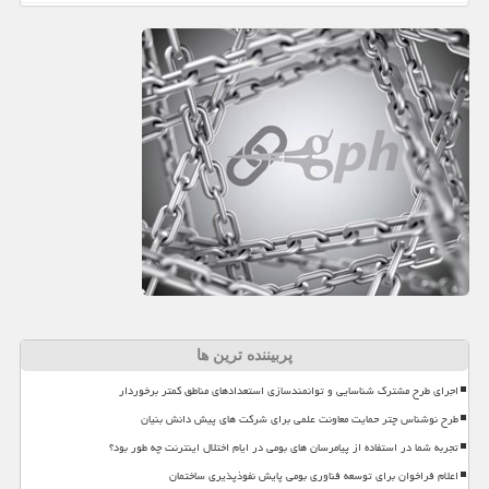
پربیننده ترین ها
اجرای طرح مشترک شناسایی و توانمندسازی استعدادهای مناطق کمتر برخوردار
طرح نوشناس چتر حمایت معاونت علمی برای شرکت های پیش دانش بنیان
تجربه شما در استفاده از پیامرسان های بومی در ایام اختلال اینترنت چه طور بود؟
اعلام فراخوان برای توسعه فناوری بومی پایش نفوذپذیری ساختمان