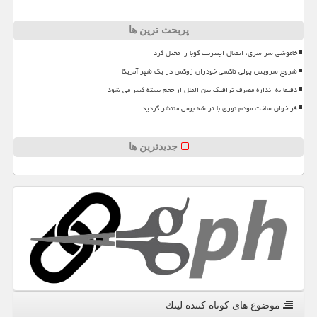
پربحث ترین ها
خاموشی سراسری، اتصال اینترنت کوبا را مختل کرد
شروع سرویس پولی تاکسی خودران زوکس در یک شهر آمریکا
دقیقا به اندازه مصرف ترافیک بین الملل از حجم بسته کسر می شود
فراخوان ساخت مودم نوری با تراشه بومی منتشر گردید
جدیدترین ها
موضوع های كوتاه كننده لینك