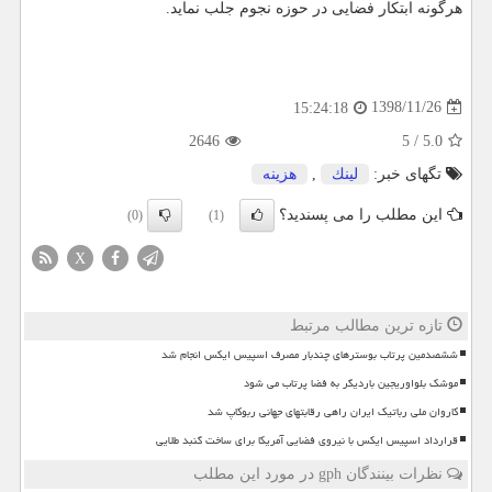
هرگونه ابتكار فضایی در حوزه نجوم جلب نماید.
1398/11/26
15:24:18
2646
5
/
5.0
تگهای خبر:
لینك
,
هزینه
این مطلب را می پسندید؟
(0)
(1)
X
تازه ترین مطالب مرتبط
ششصدمین پرتاب بوسترهای چندبار مصرف اسپیس ایکس انجام شد
موشک بلواوریجین باردیگر به فضا پرتاب می شود
کاروان ملی رباتیک ایران راهی رقابتهای جهانی ربوکاپ شد
قرارداد اسپیس ایکس با نیروی فضایی آمریکا برای ساخت گنبد طلایی
نظرات بینندگان gph در مورد این مطلب