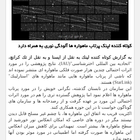
كوتاه كننده لینك پرتاب ماهواره ها آلودگی نوری به همراه دارد
به گزارش كوتاه كننده لینك به نقل از ایسنا و به نقل از تك كرانچ،
"اتحادیه بین المللی اخترشناسی"(IAU)، نتایج پژوهشی را در مورد
اثرات احتمالی چندین هزار صورت فلكی ماهواره ای منتشر نموده اند
كه ناشی از پرتاب ماهواره هایی مانند ماهواره های "استارلینك"
(StarLink) هستند.
این سازمان در تابستان گذشته، نگرانی خویش را در مورد پرتاب
ماهواره ها اعلام نمود اما پژوهش گسترده تری را هم در مورد اثرات
احتمالی این مورد بر عهده گرفت و از رصدخانه ها و سازمان های
گوناگون خواست تا در این حوزه همكاری كنند.
اكثریت قریب به اتفاق این ماهواره ها، با چشم غیر مسلح قابل دیدن
نیستند مگر در دوره های خاصی كه امكان انعكاس نور خورشید از
سطح ماهواره ها، بیشتر است. تمهیداتی برای كاهش میزان انعكاس
این ماهواره ها صورت گرفته اما اطمینانی در مورد موثر بودن آنها
وجود ندارد.