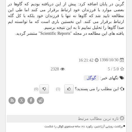
گرین در پایان اضافه كرد: پیش از این دریافته بودیم كه گاوها در
بعضی موارد با فرزندان خود ارتباط برقرار می كنند اما طی این
مطالعه تایید شد كه گاوها نه تنها با فرزندان خود بلكه با كل گله
ارتباط برقرار می كنند. این نخستین باری است كه ما توانسته ایم
صدا گاوها را تحلیل نماییم تا به این نتیجه برسیم.
یافته های این مطالعه در مجله "Scientific Reports" منتشر گردید.
1398/10/30
16:21:42
2328
5
/
5.0
تگهای خبر:
گوگل
این مطلب را می پسندید؟
(0)
(1)
X
تازه ترین مطالب مرتبط
برگشت رویایی آرژانتین، رکورد ۲۸ ساله جستجوی گوگل را شکست