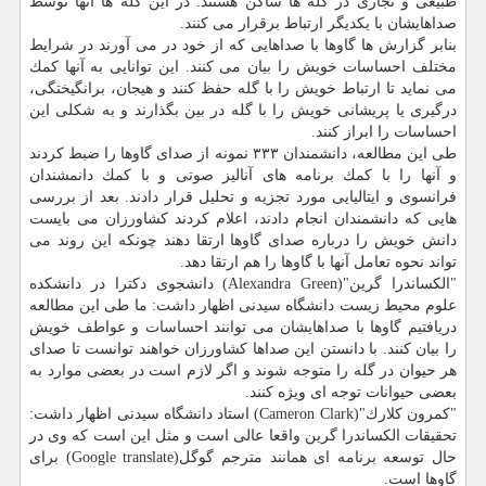
طبیعی و تجاری در گله ها ساكن هستند. در این گله ها آنها توسط
صداهایشان با یكدیگر ارتباط برقرار می كنند.
بنابر گزارش ها گاوها با صداهایی كه از خود در می آورند در شرایط
مختلف احساسات خویش را بیان می كنند. این توانایی به آنها كمك
می نماید تا ارتباط خویش را با گله حفظ كنند و هیجان، برانگیختگی،
درگیری یا پریشانی خویش را با گله در بین بگذارند و به شكلی این
احساسات را ابراز كنند.
طی این مطالعه، دانشمندان ۳۳۳ نمونه از صدای گاوها را ضبط كردند
و آنها را با كمك برنامه های آنالیز صوتی و با كمك دانمشندان
فرانسوی و ایتالیایی مورد تجزیه و تحلیل قرار دادند. بعد از بررسی
هایی كه دانشمندان انجام دادند، اعلام كردند كشاورزان می بایست
دانش خویش را درباره صدای گاوها ارتقا دهند چونكه این روند می
تواند نحوه تعامل آنها با گاوها را هم ارتقا دهد.
"الكساندرا گرین"(Alexandra Green) دانشجوی دكترا در دانشكده
علوم محیط زیست دانشگاه سیدنی اظهار داشت: ما طی این مطالعه
دریافتیم گاوها با صداهایشان می توانند احساسات و عواطف خویش
را بیان كنند. با دانستن این صداها كشاورزان خواهند توانست تا صدای
هر حیوان در گله را متوجه شوند و اگر لازم است در بعضی موارد به
بعضی حیوانات توجه ای ویژه كنند.
"كمرون كلارك"(Cameron Clark) استاد دانشگاه سیدنی اظهار داشت:
تحقیقات الكساندرا گرین واقعا عالی است و مثل این است كه وی در
حال توسعه برنامه ای همانند مترجم گوگل(Google translate) برای
گاوها است.