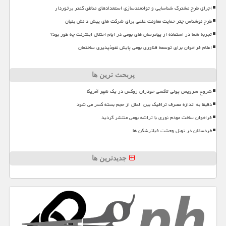
اجرای طرح مشترک شناسایی و توانمندسازی استعدادهای مناطق کمتر برخوردار
طرح نوشناس چتر حمایت معاونت علمی برای شرکت های پیش دانش بنیان
تجربه شما در استفاده از پیامرسان های بومی در ایام اختلال اینترنت چه طور بود؟
اعلام فراخوان برای توسعه فناوری بومی پایش نفوذپذیری ساختمان
پربحث ترین ها
شروع سرویس پولی تاکسی خودران زوکس در یک شهر آمریکا
دقیقا به اندازه مصرف ترافیک بین الملل از حجم بسته کسر می شود
فراخوان ساخت مودم نوری با تراشه بومی منتشر گردید
خردسالان در تونل وحشت فیلترشکن ها
جدیدترین ها