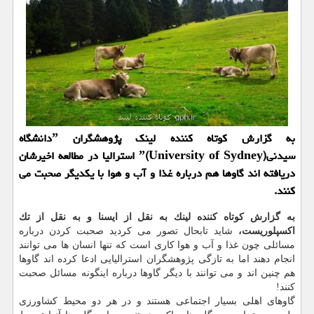
به گزارش كوتاه كننده لینك پژوهشگران ˮدانشگاه
سیدنیˮ(University of Sydney) استرالیا در مطالعه اخیرشان
دریافته اند گاوها هم درباره غذا و آب و هوا با یكدیگر صحبت می
كنند.
به گزارش كوتاه كننده لینك به نقل از ایسنا و به نقل از تك
اكسپلوریست،
شاید تابحال تصور می كردید صحبت كردن درباره
مسائلی چون غذا و آب و هوا كاری است كه تنها انسان ها می توانند
انجام دهند اما به تازگی پژوهشگران استرالیایی ادعا كرده اند گاوها
هم چنین اند و می توانند با دیگر گاوها درباره اینگونه مسائل صحبت
كنند!
گاوهای اهلی بسیار اجتماعی هستند و در هر دو محیط كشاورزی