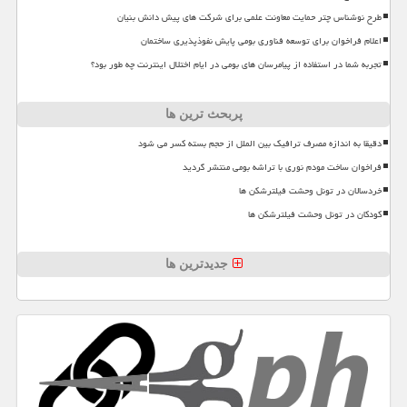
طرح نوشناس چتر حمایت معاونت علمی برای شرکت های پیش دانش بنیان
اعلام فراخوان برای توسعه فناوری بومی پایش نفوذپذیری ساختمان
تجربه شما در استفاده از پیامرسان های بومی در ایام اختلال اینترنت چه طور بود؟
پربحث ترین ها
دقیقا به اندازه مصرف ترافیک بین الملل از حجم بسته کسر می شود
فراخوان ساخت مودم نوری با تراشه بومی منتشر گردید
خردسالان در تونل وحشت فیلترشکن ها
کودکان در تونل وحشت فیلترشکن ها
جدیدترین ها