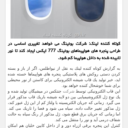
كوتاه كننده لینك: شركت بوئینگ می خواهد تغییری اساسی در
طراحی پنجره های هواپیماهای بوئینگ 777 ایكس ایجاد كند تا نور
تابیده شده به داخل هواپیما كم شود.
به گزارش كوتاه كننده لینك به نقل از نیواطلس، اگر از باز و بسته
كردن دستی روكش های پلاستیكی پنجره های هواپیماها خسته شده
اید، خبر تولید یك قاب شیشه الكترونیكی برای كاستن از نور محیطی
برای شما خوشحال كننده خواهد بود.
این قاب الكترونیكی توسط
شركت
جنتكس در میشیگان تولید شده و
یك نوع ژل الكتروشیمیایی بین دو لایه شیشه باریك قاب مذكور قرار
می گیرد. زمانی كه جریان الكتریسیته با ولتاژ كم از این ژل عبور كند،
ژل مذكور تغییر حالت داده، سیاه می شود و فضا را تاریك می كند.
اما زمانی كه جریان برق قطع شود، ژل مذكور از رنگ سیاه به حالت
شفاف درمی آید و نور را منتقل می كند.
كنترل این پنجره برقی ازراه دور و از داخل كابین خلبان هم امكان