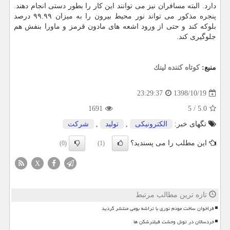
دارد. البته مسافران نیز می توانند این كار را بطور دستی انجام دهند.
پنجره مذكور می تواند نور محیط بیرون را به میزان ۹۹.۹۹ درصد
بلوكه كند و حتی از ورود اشعه های مادون قرمز و ماورا بنفش هم
جلوگیری كند.
منبع:
كوتاه كننده لینك
1398/10/19
23:29:37
1691
5
/
5.0
تگهای خبر:
الكترونیكی
,
تولید
,
شركت
این مطلب را می پسندید؟
(0)
(1)
X
تازه ترین مطالب مرتبط
فراخوان ساخت مودم نوری با تراشه بومی منتشر گردید
خردسالان در تونل وحشت فیلترشکن ها