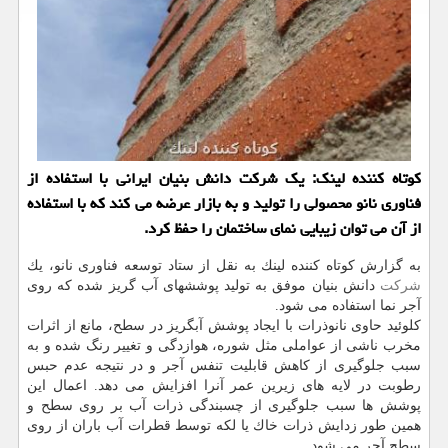
كوتاه كننده لینك: یك شركت دانش بنیان ایرانی با استفاده از
فناوری نانو محصولی را تولید و به بازار عرضه می كند كه با استفاده
از آن می توان زیبایی نمای ساختمان را حفظ كرد.
به گزارش كوتاه كننده لینك به نقل از ستاد توسعه فناوری نانو، یك
شركت
دانش بنیان موفق به تولید پوششهای آب گریز شده كه روی
آجر نما استفاده می شود.
كلوئید حاوی نانوذرات با ایجاد پوشش آبگریز در سطح، مانع از اثرات
مخرب ناشی از عواملی مثل شوره، هوازدگی و تغییر رنگ شده و به
سبب جلوگیری از كاهش قابلیت تنفس آجر و در نتیجه عدم حبس
رطوبت در لایه های زیرین عمر آنرا افزایش می‏ دهد. اعمال این
پوشش ها سبب جلوگیری از چسبندگی ذرات آب بر روی سطح و
همین طور زدایش ذرات خاك یا لكه توسط قطرات آب باران از روی
سطح آجر می شود.