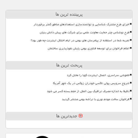
پربیننده ترین ها
اجرای طرح مشترک شناسایی و توانمندسازی استعدادهای مناطق کمتر برخوردار
طرح نوشناس چتر حمایت معاونت علمی برای شرکت های پیش دانش بنیان
تجربه شما در استفاده از پیامرسان های بومی در ایام اختلال اینترنت چه طور بود؟
اعلام فراخوان برای توسعه فناوری بومی پایش نفوذپذیری ساختمان
پربحث ترین ها
خاموشی سراسری، اتصال اینترنت کوبا را مختل کرد
شروع سرویس پولی تاکسی خودران زوکس در یک شهر آمریکا
دقیقا به اندازه مصرف ترافیک بین الملل از حجم بسته کسر می شود
فراخوان ساخت مودم نوری با تراشه بومی منتشر گردید
جدیدترین ها