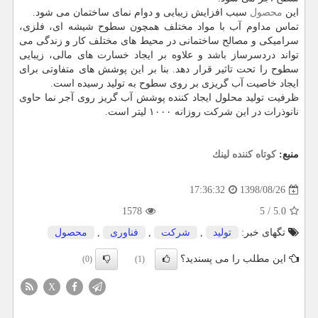
این
محصول
سبب افزایش زیبایی و دوام نمای ساختمان می شود.
تماس مداوم آب با مواد مختلف همچون سطوح شیشه ای، فلزی،
سرامیكی و مصالح ساختمانی در محیط های مختلف كار و زندگی می
تواند دردسرساز باشد و علاوه بر ایجاد خسارت های مالی، زیبایی
سطوح را تحت تاثیر قرار دهد. بنا بر این پوشش های متفاوتی برای
ایجاد خاصیت آب گریزی بر روی سطوح به تولید رسیده است.
ظرفیت تولید محلول ایجاد كننده پوشش آب گریز روی آجر نما حاوی
نانوذرات در این شركت روزانه ۱۰۰۰ لیتر است.
منبع:
كوتاه كننده لینك
1398/08/26
17:36:32
1578
5
/
5.0
تگهای خبر:
تولید
,
شركت
,
فناوری
,
محصول
این مطلب را می پسندید؟
(0)
(1)
X