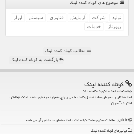
موضوع های كوتاه كننده لینك
تولید
شركت
آزمایش
فناوری
سیستم
ابزار
رپورتاژ
خدمات
مطالب کوتاه کننده لینک
بازگشت به کوتاه کننده لینک
كوتاه كننده لینك
کوتاه کننده لینک یا کوچک کننده لینک
لینک‌هایتان را به زبان ساده تبدیل کنید ، با جی پی اچ، همواره حرفه‌ای بمانید. لینک کوتاه‌تر،
اشتراک آسان‌تر!
gph.ir - مالکیت معنوی سایت كوتاه كننده لینك متعلق به مالکین آن می باشد
میانبرهای كوتاه كننده لینك