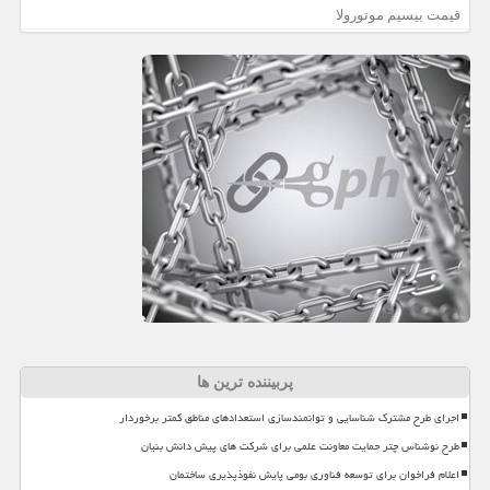
قیمت بیسیم موتورولا
پربیننده ترین ها
اجرای طرح مشترک شناسایی و توانمندسازی استعدادهای مناطق کمتر برخوردار
طرح نوشناس چتر حمایت معاونت علمی برای شرکت های پیش دانش بنیان
اعلام فراخوان برای توسعه فناوری بومی پایش نفوذپذیری ساختمان