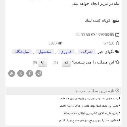
ماه در تبریز انجام خواهد شد.
منبع:
كوتاه كننده لینك
1398/08/05
22:00:50
1873
5
/
5.0
تگهای خبر:
شركت
,
فناوری
,
محصول
,
نمایشگاه
این مطلب را می پسندید؟
(0)
(1)
X
تازه ترین مطالب مرتبط
رتبه هوش مصنوعی ایران در پژوهش بین ۱۲ تا ۱۸
تغییر پارادایم همکاریهای علمی و فناورانه بین المللی
باتری ها پاسخگوی قطعی برق طولانی مدت نیستند
همکاری مشترک برای رفع نیازهای صنایع بزرگ کشور