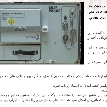
بازیافت به
لاستیك های
مانند قاشق،
یستگاه فضایی
زیافت كنند و
یافت در این
رای یك پرینتر
بار مصرف را
ند ابزارها و قطعات یدكی مختلف همچون قاشق، چنگال، پیچ و قلاب های مخص
شود.
شركت
ماشین مذكور چرخه 
به فضانوردان امكان می دهد بسته های پلاستیكی و زباله ها را به ابزارهایی جد