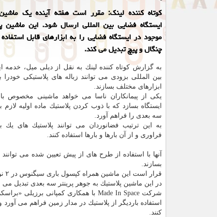
كوتاه كننده لینك: مقرر است هفته آینده یك ماشین 
ایستگاه فضایی بین المللی ارسال شود. این ماشین پ
موجود در ایستگاه فضایی را به ابزارهای قابل استفاده 
چنگال و پیچ تبدیل می كند.
به گزارش كوتاه كننده لینك به نقل از دیلی میل، خدمه ا
بین المللی بزودی می توانند زباله های پلاستیكی خودرا با
ابزارهای مختلف بسازند.
یكی از پیمانكاران ناسا می خواهد ماشینی مخصوص باز
ایستگاه بسازد كه با ذوب كردن پلاستیك ماده اولیه لازم ب
سه بعدی را فراهم آورد.
به این ترتیب فضانوردان می توانند پلاستیك های یك 
فراوری و از آن بارها و بارها استفاده كنند.
آنها با استفاده از طرح های از پیش تعیین شده می توان
بسازند.
قرار است این ماشین همراه كپسول باری سیگنوس در ۲ نوامبر (هفته آینده) به آسمان پرتاب شود.
در این ماشین پلاستیك به جوهر پرینتر سه بعدی تبدیل می 
شركت Made In Space با همكاری كمپانی برزیلی «براسكم» این ماشین بازیافت را ساخته اند. بگفته این
استفاده باردیگر از پلاستیك در مدار زمین فراهم می آورد و 
كنند.