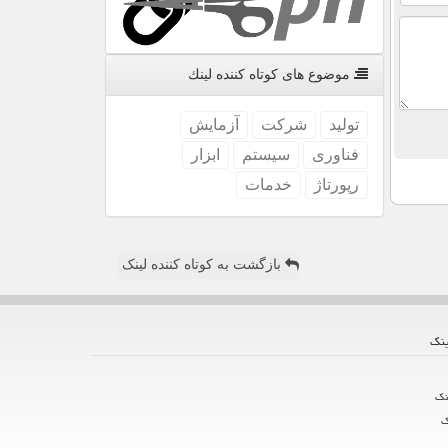
موضوع های كوتاه كننده لینك
تولید
شركت
آزمایش
فناوری
سیستم
ابزار
رپورتاژ
خدمات
بازگشت به کوتاه کننده لینک
ینك
نك
ك