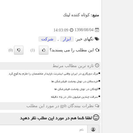
منبع:
كوتاه كننده لینك
1398/08/04
14:03:09
تگهای خبر:
ابزار
,
شركت
این مطلب را می پسندید؟
(0)
(1)
تازه ترین مطالب مرتبط
مرگ دورکاری در ایران وقتی اینترنت ناپایدار متخصصان را ملزم به کوچ کرد
خردسالان در تونل وحشت فیلترشکن ها
کودکان در تونل وحشت فیلترشکن ها
سرقت چندین میلیون دلار در ۲۵ دقیقه
نظرات بینندگان gph در مورد این مطلب
لطفا شما هم
در مورد این مطلب
نظر دهید