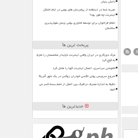
دانش بنیان
تجربه شما در استفاده از پیامرسان های بومی در ایام اختلال
اینترنت چه طور بود؟
اعلام فراخوان برای توسعه فناوری بومی پایش نفوذپذیری
ساختمان
پربحث ترین ها
مرگ دورکاری در ایران وقتی اینترنت ناپایدار متخصصان را ملزم
به کوچ کرد
خاموشی سراسری، اتصال اینترنت کوبا را مختل کرد
شروع سرویس پولی تاکسی خودران زوکس در یک شهر آمریکا
دقیقا به اندازه مصرف ترافیک بین الملل از حجم بسته کسر می
شود
جدیدترین ها