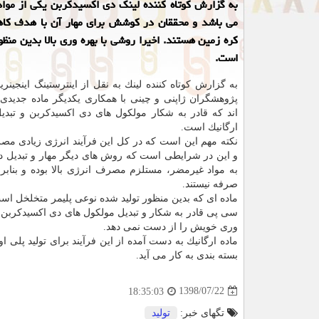
به گزارش كوتاه كننده لینك دی اكسیدكربن یكی از مواد 
می باشد و محققان در كوشش برای مهار آن با هدف ك
كره زمین هستند. اخیرا روشی با بهره وری بالا بدین منظو
است.
به گزارش كوتاه كننده لینك به نقل از اینترستینگ اینجینری
پژوهشگران ژاپنی و چینی با همكاری یكدیگر ماده جدیدی ر
اند كه قادر به شكار مولكول های دی اكسیدكربن و تبدیل 
ارگانیك است.
نكته مهم این است كه در كل این فرآیند انرژی زیادی م
و این در شرایطی است كه روش های دیگر مهار و تبدیل د
به مواد غیرمضر، مستلزم مصرف انرژی بالا بوده و بنابر
صرفه نیستند.
ماده ای كه بدین منظور تولید شده نوعی پلیمر متخلخل اس
سی پی قادر به شكار و تبدیل مولكول های دی اكسیدكربن به
وری خویش را از دست نمی دهد.
ماده ارگانیك به دست آمده از این فرآیند برای تولید پلی 
بسته بندی به كار می آید.
1398/07/22
18:35:03
تگهای خبر:
تولید