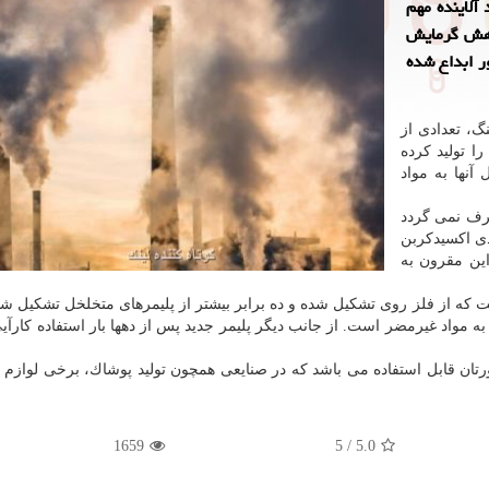
آلاینده مهم
اهش گرمایش
ر ابداع شده
نگ، تعدادی از
ا تولید كرده
آنها به مواد
صرف نمی گردد
ی اكسیدكربن
این مقرون به
ت كه از فلز روی تشكیل شده و ده برابر بیشتر از پلیمرهای متخلخل تشكیل شد
 مواد غیرمضر است. از جانب دیگر پلیمر جدید پس از دهها بار استفاده كارآیی
اورتان قابل استفاده می باشد كه در صنایعی همچون تولید پوشاك، برخی لوازم 
1659
5
/
5.0