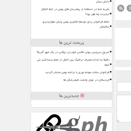
دانش بنیان
تجربه شما در استفاده از پیامرسان های بومی در ایام اختلال
اینترنت چه طور بود؟
اعلام فراخوان برای توسعه فناوری بومی پایش نفوذپذیری
ساختمان
پربحث ترین ها
شروع سرویس پولی تاکسی خودران زوکس در یک شهر آمریکا
دقیقا به اندازه مصرف ترافیک بین الملل از حجم بسته کسر می
شود
فراخوان ساخت مودم نوری با تراشه بومی منتشر گردید
خردسالان در تونل وحشت فیلترشکن ها
جدیدترین ها