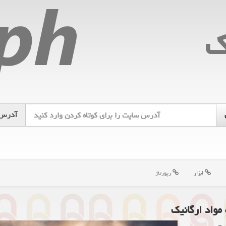
ك
آدرس
ابزار
رپورتاژ
مواد ارگانیك