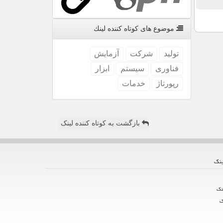
موضوع های كوتاه كننده لینك
تولید
شركت
آزمایش
فناوری
سیستم
ابزار
رپورتاژ
خدمات
بازگشت به کوتاه کننده لینک
ینك
نك
ك