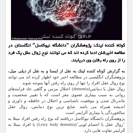
كوتاه كننده لینك: پژوهشگران ˮدانشگاه نیوكاسلˮ انگلستان در
مطالعه اخیرشان ادعا كرده اند كه می توانند نوع زوال عقل یك فرد
را از روی راه رفتن وی دریابند.
به گزارش كوتاه كننده لینك به نقل از ایسنا و به نقل از دیلی میل،
پژوهشگران انگلیسی در مطالعه اخیر خود اظهار كرده اند می توانند
نوع زوال عقل افراد را تنها از روی راه رفتن آنها متوجه شوند.
زوال عقل یا دمانس(dementia) اختلال مزمن و گاهی حاد فرایندهای
روانی به سبب بیماری عضوی مغز است كه با تغییر شخصیت و
نئاندرتال شدن و موقعیت ناشناسی و اختلال در حافظه و داوری و
اندیشه همراه می باشد. شایع ترین نوع دمانس، زوال عقل
سالخوردگی یا بیماری آلزایمر است.
پژوهشگران دانشگاه نیوكاسل دریافتند كه نوع راه رفتن افراد مبتلا به
"زوال عقل با اجسام لویی"(Lewy body dementia) با افراد مبتلا به
آلزایمر تفاوت هایی دارد.