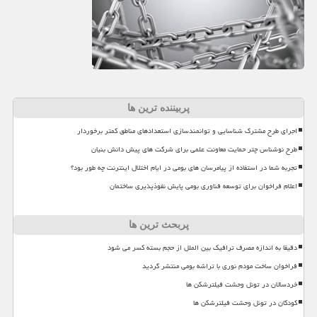
پربیننده ترین ها
اجرای طرح مشترک شناسایی و توانمندسازی استعدادهای مناطق کمتر برخوردار
طرح نوشناس چتر حمایت معاونت علمی برای شرکت های پیش دانش بنیان
تجربه شما در استفاده از پیامرسان های بومی در ایام اختلال اینترنت چه طور بود؟
اعلام فراخوان برای توسعه فناوری بومی پایش نفوذپذیری ساختمان
پربحث ترین ها
دقیقا به اندازه مصرف ترافیک بین الملل از حجم بسته کسر می شود
فراخوان ساخت مودم نوری با تراشه بومی منتشر گردید
خردسالان در تونل وحشت فیلترشکن ها
کودکان در تونل وحشت فیلترشکن ها