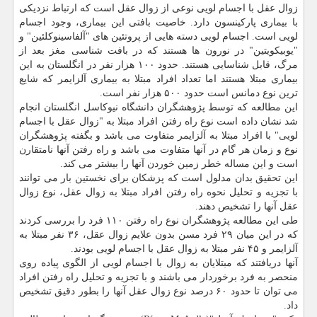
زوال عقل با اجسام لویی نوعی از زوال عقل است كه ارتباط نزدیكی
با بیماری پاركینسون دارد. خاصیت بافتی این بیماری، وجود اجسام
لویی است. اجسام لویی دسته هایی از پروتئین های "آلفاسینوكلئین" و
"یوبیكویتین" در نورون ها هستند كه در بافت شناسی مغز بعد از
مرگ، قابل شناسایی هستند. حدود ۱۰۰ هزار نفر در انگلستان به این
بیماری مبتلا هستند اما تعداد افراد مبتلا به بیماری آلزایمر كه شایع
ترین نوع دمانس است حدود ۵۰۰ هزار نفر است.
این مطالعه كه توسط پژوهشگران دانشگاه نیوكاسل انگلستان انجام
شد نشان داده است نوع راه رفتن افراد مبتلا به "زوال عقل با اجسام
لویی" با افراد مبتلا به آلزایمر متفاوت می باشد و بگفته پژوهشگران
نوع و زمان هر گام در آنها متفاوت می باشد و راه رفتن آنها نامتقارن
است و این مساله خطر زمین خوردن آنها را بیشتر می كند.
این تحقیق بدان مدلول است كه پزشكان برای نخستین بار می توانند
با تجزیه و تحلیل نحوه راه رفتن افراد مبتلا به زوال عقل، نوع زوال
عقل آنها را تشخیص دهند.
طی این مطالعه پژوهشگران نوع راه رفتن ۱۱۰ فرد را بررسی كردند
كه در این میان ۲۹ فرد مسن بدون علایم زوال عقل، ۳۶ نفر مبتلا به
آلزایمر و ۴۵ نفر مبتلا به زوال عقل با اجسام لویی بودند.
آنها دریافتند كه مبتلایان به زوال با اجسام لویی از الگوی پیاده روی
منحصر به فرد برخوردار می باشند و با تجزیه و تحلیل راه رفتن افراد
می توان تا حدود ۶۰ درصد نوع زوال عقل آنها را بطور دقیق تشخیص
داد.