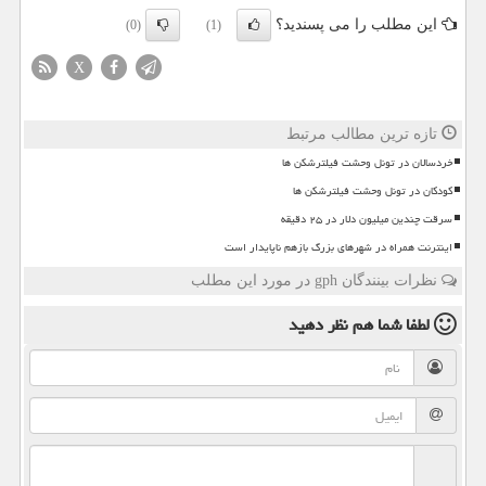
این مطلب را می پسندید؟
(0)
(1)
X
تازه ترین مطالب مرتبط
خردسالان در تونل وحشت فیلترشکن ها
کودکان در تونل وحشت فیلترشکن ها
سرقت چندین میلیون دلار در ۲۵ دقیقه
اینترنت همراه در شهرهای بزرگ بازهم ناپایدار است
نظرات بینندگان gph در مورد این مطلب
لطفا شما هم
نظر دهید