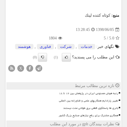
منبع:
كوتاه كننده لینك
1398/06/05
13:28:45
1804
5
/
5.0
تگهای خبر:
خدمات
,
شركت
,
فناوری
,
هوشمند
این مطلب را می پسندید؟
(0)
(1)
X
تازه ترین مطالب مرتبط
رتبه هوش مصنوعی ایران در پژوهش بین ۱۲ تا ۱۸
تغییر پارادایم همکاریهای علمی و فناورانه بین المللی
باتری ها پاسخگوی قطعی برق طولانی مدت نیستند
همکاری مشترک برای رفع نیازهای صنایع بزرگ کشور
نظرات بینندگان gph در مورد این مطلب