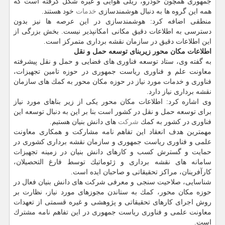
جمهوری همچون خودرو، ریلی هوایی و غیره شكل گرفته است كه
همه این گروه ها به دنبال هوشمندسازی
خدمات
خود هستند.
منطقی اضافه كرد: هوشمندسازی در این عرصه ها نیز بدون
دسترسی به اطلاعات دقیق مكانی امكانپذیر نیست. بخش بزرگی از
این اطلاعات دقیق در سازمان نقشه برداری متمركز است.
اطلاعات مكان محور زیربنای توسعه حمل و نقل
به گفته وی، ستاد توسعه فناوری های فضایی و حمل و نقل پیشرفته
معاونت علم و فناوری ریاست جمهوری در حوزه تامین تجهیزات،
فناوری و خدمات مورد نیاز در حوزه مكان محور به كمك های سازمان
نقشه برداری نیاز دارد.
وی اشاره كرد: اطلاعات مكان محور یكی از زیر بناهای مورد نیاز
برای توسعه حمل و نقل در كشور است بنا بر این به دنبال توسعه این
فناوری در كشور به كمك
شركت
های دانش بنیان هستیم.
مهمترین هدف انعقاد این تفاهم نامه مشاركت و همكاری معاونت
علمی و فناوری ریاست جمهوری و سازمان نقشه برداری كشوری در
حمایت و گسترش كسب و كارهای دانش بنیان در زمینه تجهیزات
سامانه های نقشه برداری و ژئوماتیك توسط فارغ التحصیلان،
كارآفرینان، مراكز تحقیقاتی و صاحبان ایده است.
شناسایی، صلاحیت سنجی و معرفی شركت های دانش بنیان فعال در
حوزه مكان محور، كمك به ستاندن مجوزهای مورد نیاز، نظارت بر
روش اجرای كارهای تحقیقاتی و پژوهشی و غیره قسمتی از تعهدات
معاونت علمی و فناوری ریاست جمهوری در این تفاهم نامه مشترك
است.