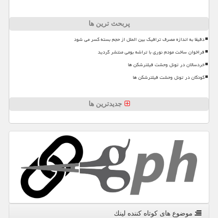
پربحث ترین ها
دقیقا به اندازه مصرف ترافیک بین الملل از حجم بسته کسر می شود
فراخوان ساخت مودم نوری با تراشه بومی منتشر گردید
خردسالان در تونل وحشت فیلترشکن ها
کودکان در تونل وحشت فیلترشکن ها
جدیدترین ها
موضوع های كوتاه كننده لینك