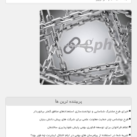
پربیننده ترین ها
اجرای طرح مشترک شناسایی و توانمندسازی استعدادهای مناطق کمتر برخوردار
طرح نوشناس چتر حمایت معاونت علمی برای شرکت های پیش دانش بنیان
اعلام فراخوان برای توسعه فناوری بومی پایش نفوذپذیری ساختمان
تجربه شما در استفاده از پیامرسان های بومی در ایام اختلال اینترنت چه طور بود؟