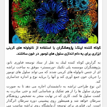
كوتاه كننده لینك: پژوهشگران با استفاده از نانولوله های كربنی
ابزاری برای به دام اندازی سلول های تومور در خون ساختند.
به گزارش كوتاه كننده لینك به نقل از ستاد توسعه فناوری نانو،
پژوهشگران موسسه پلی تكنیك «ورسستر» موفق به ساخت تراشه
ای از جنس نانولوله های كربنی شدند كه می تواند سلول های تومور
را جریان خون جمع آوری كند و آنها را برپایه نوع و اندازه جداسازی
كند.
این نوع طراحی تراشه به دانشمندان اجازه می دهد تا به صورت
موثری سلول ها را از هم تفكیك و شناسایی كنند و حتی مبادرت به
كشت سلول ها كنند، كاری كه در نهایت منجر به تشخیص زودهنگام
سرطان خواهد شد و همینطور روی پیشبینی دوره سرطان اثرگذار
است. این فناوری برای توسعه آزمایشگاه روی تراشه مناسب می