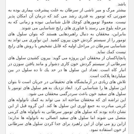
باشد.
بیشتر مرگ و میر ناشی از سرطان به علت پیشرفت بیماری بوده به
صورتی كه تومور به قدری رشد می كند كه درمان آن امكان پذیر
نیست. معمولا تومورهای كوچك قابل شناسایی نبوده و زمانی كه به
مرحله بلوغ می رسند با فناوری های رایج شناسایی می شوند.
بنابراین، محققان به دنبال راهبردهایی هستند كه بتوان سلول های
تومور را از سیستم گردش خون بیرون كشید. این نوآوری می تواند به
شناسایی سرطان در مراحل اولیه كه قابل تشخیص با روش های رایج
نیست كمك نماید.
پانچاپاكسان از محققان این پروژه می گوید: بیرون كشیدن سلول های
سرطانی از سیستم گردش خون كاری دشوار و مانند یافتن سوزن در
انبار كاه است. تعداد این سلول ها در حد یك تا ده سلول در بین
میلیاردها پلاكت است.
تلاش های زیادی در آزمایشگاه های تحقیقاتی در جریان است تا بتوان
این سلول ها را شناسایی كرد. ابعاد نزدیك به هم سلول های تومور با
سلول های سفید خون باعث سردرگمی محققان می شود.
این تراشه ای كه محققان ساخته اند می تواند به كمك نانولوله های
كربنی مبادرت به جمع آوری این سلول ها كند. این گروه قبل از این
نشان داده بودند كه سلول های تومور سرطانی به نانولوله های كربنی
متصل می شوند اما سلول های سفید اتصالی به نانولوله ها ندارند؛
ازاین رو می توان از این راهبرد برای جدا كردن سلول های سرطانی
از خون استفاده نمود.