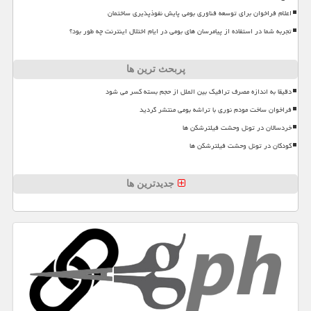
اعلام فراخوان برای توسعه فناوری بومی پایش نفوذپذیری ساختمان
تجربه شما در استفاده از پیامرسان های بومی در ایام اختلال اینترنت چه طور بود؟
پربحث ترین ها
دقیقا به اندازه مصرف ترافیک بین الملل از حجم بسته کسر می شود
فراخوان ساخت مودم نوری با تراشه بومی منتشر گردید
خردسالان در تونل وحشت فیلترشکن ها
کودکان در تونل وحشت فیلترشکن ها
جدیدترین ها