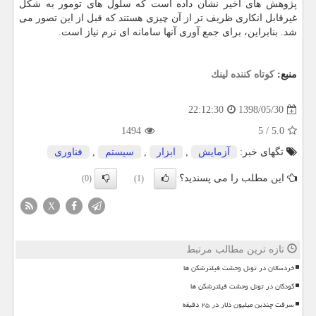
پژوهش های اخیر نشان داده است كه سلول های تومور به شكل
غیرقابل انكاری ظریف تر از آن چیزی هستند كه قبل از این تصور می
شد. بنابراین، برای جمع آوری آنها سامانه ای نرم نیاز است.
منبع:
كوتاه كننده لینك
1398/05/30
22:12:30
1494
5
/
5.0
تگهای خبر:
آزمایش
,
ابزار
,
سیستم
,
فناوری
این مطلب را می پسندید؟
(0)
(1)
X
تازه ترین مطالب مرتبط
خردسالان در تونل وحشت فیلترشکن ها
کودکان در تونل وحشت فیلترشکن ها
سرقت چندین میلیون دلار در ۲۵ دقیقه