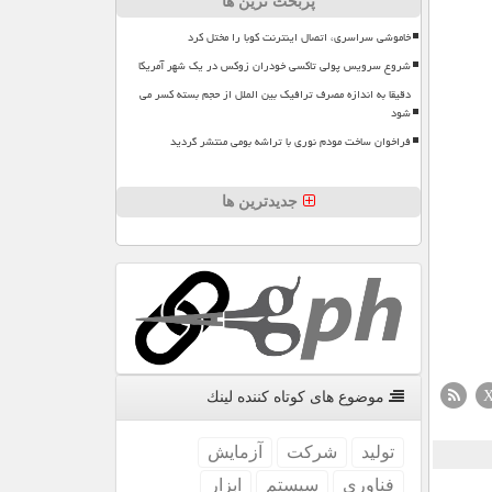
پربحث ترین ها
خاموشی سراسری، اتصال اینترنت کوبا را مختل کرد
شروع سرویس پولی تاکسی خودران زوکس در یک شهر آمریکا
دقیقا به اندازه مصرف ترافیک بین الملل از حجم بسته کسر می
شود
فراخوان ساخت مودم نوری با تراشه بومی منتشر گردید
جدیدترین ها
موضوع های كوتاه كننده لینك
تولید
شركت
آزمایش
فناوری
سیستم
ابزار