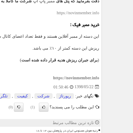
دقت بفرمایید که پنل های
ممبر پاپ اپ
شرکت ما کاملا به ر
https://novinmember.info
خرید ممبر فیک :
این دسته از ممبر آفلاین هستند و فقط تعداد اعضای کانال شم
ریزش این دسته کمتر از ۱۰٪ می باشد.
(
برای جبران ریزش هدیه قرار داده شده است
)
https://novinmember.info
1398/05/22
01:50:46
تگهای خبر:
رپورتاژ
,
شركت
,
كیفیت
,
تلگرا
این مطلب را می پسندید؟
(0)
(1)
تازه ترین مطالب مرتبط
رتبه هوش مصنوعی ایران در پژوهش بین ۱۲ تا ۱۸