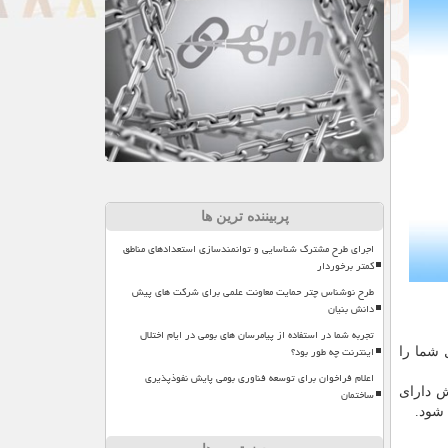
پربیننده ترین ها
اجرای طرح مشترک شناسایی و توانمندسازی استعدادهای مناطق
کمتر برخوردار
طرح نوشناس چتر حمایت معاونت علمی برای شرکت های پیش
دانش بنیان
تجربه شما در استفاده از پیامرسان های بومی در ایام اختلال
اینترنت چه طور بود؟
 شما را
اعلام فراخوان برای توسعه فناوری بومی پایش نفوذپذیری
ش دارای
ساختمان
 شود.