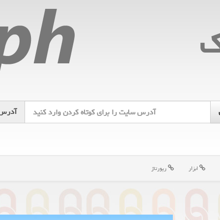
ك
آدرس
ابزار
رپورتاژ