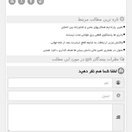
X
تازه ترین مطالب مرتبط
تغییر پارادایم همکاریهای علمی و فناورانه بین المللی
باتری ها پاسخگوی قطعی برق طولانی مدت نیستند
واکنش وزیر ارتباطات به شایعه قطع اینترنت بعد از جام جهانی
تحول در معماری تأمین مالی دانش بنیان ها هدف گذاری ۱۵۴۰ همتی
نظرات بینندگان gph در مورد این مطلب
لطفا شما هم
نظر دهید