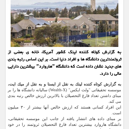
به گزارش كوتاه كننده لینك كشور آمریكا، خانه ی بعضی از
ثروتمندترین دانشگاه ها و افراد دنیا است. بر این اساس رتبه بندی
های جدید نشان داده است كه دانشگاه ˮهارواردˮ بیشترین دارایی
مالی را دارد.
به گزارش كوتاه كننده لینك به نقل از ایسنا و به نقل از میك ایت،
موسسه تحقیقاتی "ولث ایكس" (Wealth-X) سالیانه دانشگاه ها را بر
مبنای داشتن تعداد فارغ التحصیلان با بالاترین ارزش خالص رتبه بندی
می كند.
این افراد كسانی هستند كه ارزش خالص آنها بیشتر از ۳۰ میلیون
است.
بر مبنای داده های انتشار یافته از جانب این موسسه تحقیقاتی،
دانشگاه هاروارد بیشترین تعداد فارغ التحصیلان ثروتمند را در خود