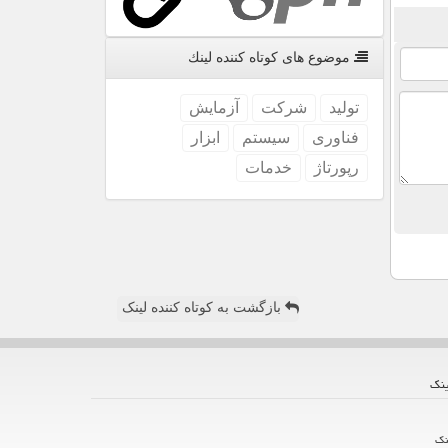
موضوع های كوتاه كننده لینك
تولید
شركت
آزمایش
فناوری
سیستم
ابزار
رپورتاژ
خدمات
بازگشت به کوتاه کننده لینک
ینك
نك