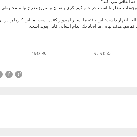
چه اتفاقی می افتد؟
 اصطلاحات معمول برای موجودات مخلوط است. در علم كیمیاگری باستان و امروزه در ژنتیك، مخلوطی
از پژوهشگران این مطالعه اظهار داشت: این یافته ها بسیار امیدوار كننده است. ما این كارها را در
 نماییم. هدف نهایی ما ایجاد یك اندام انسانی قابل پیوند است.
1548
5
/
5.0
X