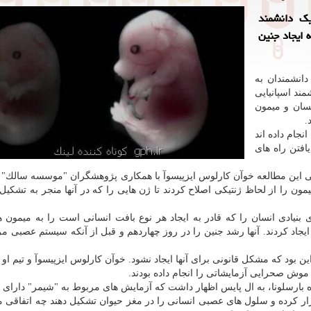
یك دانشمند
 ایجاد جنین
دانشمندان به
 ایزپیسوآ"(Juan Carlos Izpisúa) دانشمند اسپانیایی
نسان و میمون
.
جام داده اند
افتن راه های
"(El País) در اینباره نوشت: طی این مطالعه خوآن كارلوس ایزپیسوآ با همكاری پژوهشگران "موسسه سالك
 در اسپانیا، چند جنین میمون را از لحاظ ژنتیكی اصلاح كردند تا ژن هایی را كه در آنها منجر به تشكی
نیادی انسان را كه قادر به ایجاد هر نوع بافت انسانی است را به میمون ه
یجاد كردند. آنها رشد جنین را در روز چهاردهم و قبل از آنكه سیستم عصبی م
 بود كه مشكل قانونی برای آنها ایجاد نشود. خوآن كارلوس ایزپیسوآ و تیم او ق
وش صحرایی آزمایشاتی را انجام داده بودند.
مركز پزشكی احیا كننده بارسلونا، به ال پایس اظهار داشت كه آزمایش های مربوط به "شیمر" دار
ر كرده و سلول های عصبی انسانی را در مغز حیوان تشكیل دهند چه اتفاقی م