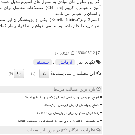
اگر این سلول های بنیادی به سلول های اسپرم تبدیل شوند 
آمیژه، شیمر یا كایمِرا(Chimera)
و انسان را شیمر می نامند.
"استرلا نونز"(Estrella Núñez)، یكی 
به بشریت انجام داده ایم. ما می خواهیم به افراد بیمار كمك
1398/05/12
17:39:27
تگهای خبر:
آزمایش
,
سیستم
این مطلب را می پسندید؟
(0)
(1)
تازه ترین مطالب مرتبط
شروع سرویس پولی تاکسی خودران زوکس در یک شهر آمریکا
افتتاح پروژه های ارتباطی ایرانسل در کرمانشاه
رتبه هوش مصنوعی ایران در پژوهش بین ۱۲ تا ۱۸
خورشید در راه فتح بازار برق جهان با اهمیت ترین رکوردهای 2026
نظرات بینندگان gph در مورد این مطلب