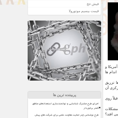
فیش حج
قیمت بیسیم موتورولا
" آمریكا و
ل اندام ها
ا تزریق
ركزی آن
پربیننده ترین ها
بلاً روی
اجرای طرح مشترک شناسایی و توانمندسازی استعدادهای مناطق
کمتر برخوردار
ای مشكلات
طرح نوشناس چتر حمایت معاونت علمی برای شرکت های پیش
ی افتد؟