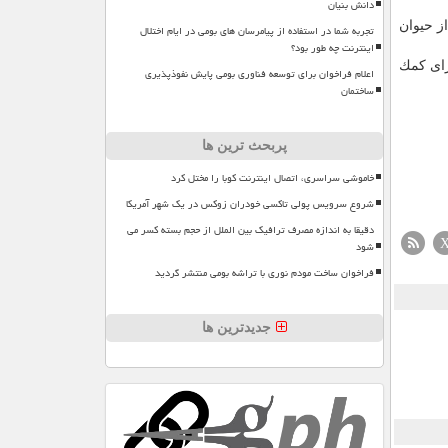
دانش بنیان
 از حیوان
تجربه شما در استفاده از پیامرسان های بومی در ایام اختلال
اینترنت چه طور بود؟
 برای كمك
اعلام فراخوان برای توسعه فناوری بومی پایش نفوذپذیری
ساختمان
پربحث ترین ها
خاموشی سراسری، اتصال اینترنت کوبا را مختل کرد
شروع سرویس پولی تاکسی خودران زوکس در یک شهر آمریکا
دقیقا به اندازه مصرف ترافیک بین الملل از حجم بسته کسر می
شود
فراخوان ساخت مودم نوری با تراشه بومی منتشر گردید
جدیدترین ها