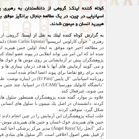
كوتاه كننده لینك: گروهی از دانشمندان به رهبری 
اسپانیایی در چین، در یك مطالعه جنجال برانگیز موفق به
هیبرید انسان و میمون شدند.
به گزارش كوتاه كننده لینك به نقل از ایسنا
، گروهی از 
رهبری " خوآن كارلوس
در مطالعه اخیر خود موفق به ایجاد اولین جنین هیبرید ا
شده اند كه این امر می تواند انقلابی در پیوند عضو ایجاد كند
پژوهشگران پیش تر آزمایشاتی بر روی موش ها و خوك ها ان
و می گویند آزمایش های آنها با هدف درمان بیماری ها و ی
جدید برای رفع تقاضا برای پیوند اعضا انجام شده است.
روزنامه اسپانیایی "ال پایس
"دانشگاه كاتولیك مورسیا"(UCAM)
می شوند، غیرفعال كنند.
علاوه بر موارد گفته شده پژوهشگران همینطور سلول های ب
كردند. دانشمندان در اصل یك میمون با سلول های انسانی ا
شكل گیرد، متوقف كردند.
علت اینكه پژوهشگران این آزمایش را در چین انجام دادند این
جنین های هیبریدی خوك-انسان و جنین های هیبریدی موش- م
دكتر "آنجل رایا"(Ángel Raya) مدیر 
از قبیل نقض اصول اخلاقی است. اگر سلول های بنیادی فرا