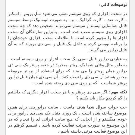
توضیحات کافی:
در سخت افزاری که روی سیتسم نصب می شود مثل پرینتر ، اسکنر
، کارت صدا ، کارت گرافیک ، و... به صورت اتوماتیک توسط سیستم
قابل شناسایی نیستند و سیستم نمی تواند تشخیص دهد که چه سخت
افزاری روی سیستم نصب شده است . بنابراین سازندگان آن سخت
افزار ها را مجبور کرده است تا اطلاعات سخت افزاری خودشان را
را برنامه نویسی کرده و داخل یک فایل و سی دی بریزند که به آن
فایل درایور می گویند .
به عبارتی درایور فایل نصبی یک سخت افزار بر روی سیستم است ،
به طور مثال وقتی شما یک پرینتر میخرید در جعبه پرینتر یک سی دی
درایور همان پرینتر را می بینید که برای استفاده از پرینتر مربوطه
مجبور هستید آن سی دی را نصب کنید ، آن سی دی همان فایل درایور
پرینتر شماست که بر روی سی دی ریخته شده است .
نکته مهم
: اگر سی دی پرینتر و یا هر سخت افزار دیگری که داشتیم
را گم کردیم چکار باید بکنیم ؟
خب جواب سوال شما هدف ماست . سایت درایورچی برای همین
موضوع ساخته شده است ، یک روزی دنبال یک سی دی درایور برای
خودم میگشتم و از انجایی که هیچ سایت ایرانی ای را ندیدم که در
این موضوع به صورت مرتب فعالیت کرده باشد ، تصمیم گرفتم در
این موضوع فعالیت مرتبی داشته باشم .