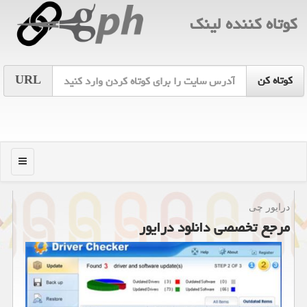
كوتاه كننده لینك
URL
منو
درایور چی
مرجع تخصصی دانلود درایور