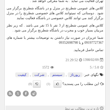
تهران فعالیت می نماید . به شما معرفی خواهد شد .
کلاس های عمومی شطرنج در منزل و در باشگاه شطرنج برگزار می
شود . دوستانی که نمیتوانند کلاس های خصوصی شطرنج را در منزل
بزگزار کنند می توانند کلاس خصوصی در باشگاه فعالیت نمایند
کلاس های عمومی شطرنج از 3 نفر تا 15 نفر می باشد . که زیر نظر
مربیان بسیار خوب و مجرب در باشگاه شطرنج برگزار می شود .
شما عزیزان در صورت نیاز داشتن به توضیحات بیشتر با شماره های
09197727367 و یا 09352698798
تماس حاصل فرمایید.
1398/02/09
21:29:52
1572
5
/
5.0
تگهای خبر:
رپورتاژ
,
سیستم
,
شركت
,
كیفیت
این مطلب را می پسندید؟
(0)
(1)
X
تازه ترین مطالب مرتبط