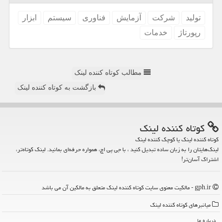
تولید
شركت
آزمایش
فناوری
سیستم
ابزار
رپورتاژ
خدمات
مطالب کوتاه کننده لینک
بازگشت به کوتاه کننده لینک
كوتاه كننده لینك
کوتاه کننده لینک یا کوچک کننده لینک
لینک‌هایتان را به زبان ساده تبدیل کنید ، با جی پی اچ، همواره حرفه‌ای بمانید. لینک کوتاه‌تر،
اشتراک آسان‌تر!
gph.ir - مالکیت معنوی سایت كوتاه كننده لینك متعلق به مالکین آن می باشد
میانبرهای كوتاه كننده لینك
درباره ما