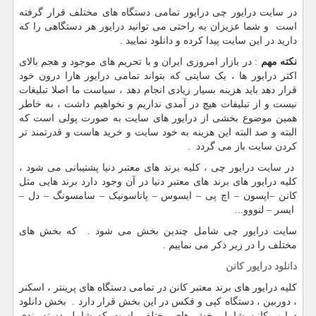
در سایت درایور چی درایور تمامی دستگاه های مختلف قرار گرفته
است و شما عزیزان به راحتی می توانید درایور هر دستگاهی را که
دارید در این سایت پیدا کرده و دانلود نمایید .
نکته مهم
: در بازار امروزی ایران و با تحریم های موجود و هجم بالای
اکثر درایور ها ، یک سایتی که بتواند تمامی درایور هارا درون خود
قرار دهد باید هزینه بسیار زیادی انجام دهد ، سیاست ما اصلا تبلیغات
نیست و از تبلیفات هیچ در آمدی نداریم و نخواهیم داشت ، به خاطر
همین موضوع بخشی از درایور های سایت به صورت پولی است که
البته و صد البته این هزینه به خود سایت و خرید هاست و قدرتمند تر
کردن سایت باز می گردد .
در سایت درایور چی ، کلیه برند های معتبر دنیا پشتیبانی می شود ،
کلیه درایور های برند های معتبر دنیا در آن وجود دارد برند هایی مثل
کانن –اپسون – اچ پی – ایسوس – پاناسونیک – سامسونگ – دل –
ایسر – لنووو...
سایت درایور چی شامل چندین بخش می شود . که بخش های
مختلف را در زیر ذکر می نماییم .
دانلود درایور کانن
کلیه درایور های برند معتبر کانن در تمامی دستگاه های پرینتر ، اسکنر
، دوربین ، دستگاه کپی و فکس در این بخش قرار دارد . بخش دانلود
درایور کانن شامل بخش های مختلفی است که شامل دسته بندی