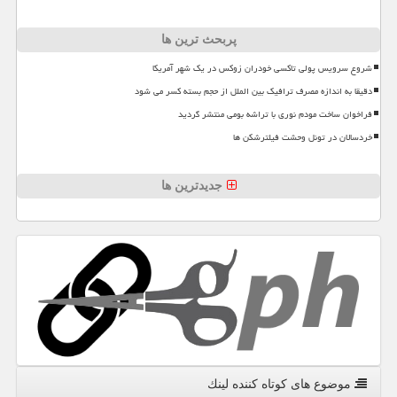
پربحث ترین ها
شروع سرویس پولی تاکسی خودران زوکس در یک شهر آمریکا
دقیقا به اندازه مصرف ترافیک بین الملل از حجم بسته کسر می شود
فراخوان ساخت مودم نوری با تراشه بومی منتشر گردید
خردسالان در تونل وحشت فیلترشکن ها
جدیدترین ها
موضوع های كوتاه كننده لینك