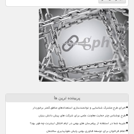
پربیننده ترین ها
اجرای طرح مشترک شناسایی و توانمندسازی استعدادهای مناطق کمتر برخوردار
طرح نوشناس چتر حمایت معاونت علمی برای شرکت های پیش دانش بنیان
تجربه شما در استفاده از پیامرسان های بومی در ایام اختلال اینترنت چه طور بود؟
اعلام فراخوان برای توسعه فناوری بومی پایش نفوذپذیری ساختمان