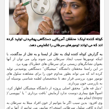
كوتاه كننده لینك: محققان آمریكایی دستگاهی پوشیدنی تولید كرده
اند كه می تواند تومورهای سرطانی را تشخیص دهد.
به گزارش كوتاه كننده لینك به نقل از ایسنا و به نقل از مدگجت،
با
اینكه تومورها سبب ایجاد سرطان می شوند ولی می توان از آنها
بعنوان نشانگرهای زیستی برای سرطان های خطرناك بهره برد.
در این راستا محققان دانشگاه "میشیگان" دستگاهی پوشیدنی تولید
كرده اند كه می تواند بطور مداوم خون را برای مشاهده سلول های
تومور مورد بررسی قرار دهد تا متخصصان لطمه شناسی بوسیله آن
به بازرسی خون بپردازند.
"دنیل فه هایز" محقق اصلی پروژه از دانشگاه میشیگان اظهار كرد،
اصولاً هیچ بیماری دوست ندارد آزمایش "بافت برداری " یا "بیوپسی"(
biopsy) انجام دهد.
وی افزود: بدین سبب اگر ما بتوانیم از خون افراد مبتلا به سرطان به
اندازه كافی سلول سرطانی استخراج نماییم، می توانیم از آنها برای