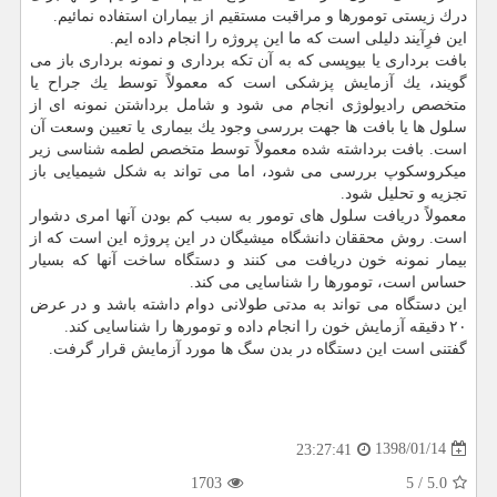
درك زیستی تومورها و مراقبت مستقیم از بیماران استفاده نمائیم.
این فرِآیند دلیلی است كه ما این پروژه را انجام داده ایم.
بافت برداری یا بیوپسی كه به آن تكه برداری و نمونه برداری باز می
گویند، یك آزمایش پزشكی است كه معمولاً توسط یك جراح یا
متخصص رادیولوژی انجام می شود و شامل برداشتن نمونه ای از
سلول ها یا بافت ها جهت بررسی وجود یك بیماری یا تعیین وسعت آن
است. بافت برداشته شده معمولاً توسط متخصص لطمه شناسی زیر
میكروسكوپ بررسی می شود، اما می تواند به شكل شیمیایی باز
تجزیه و تحلیل شود.
معمولاً دریافت سلول های تومور به سبب كم بودن آنها امری دشوار
است. روش محققان دانشگاه میشیگان در این پروژه این است كه از
بیمار نمونه خون دریافت می كنند و دستگاه ساخت آنها كه بسیار
حساس است، تومورها را شناسایی می كند.
این دستگاه می تواند به مدتی طولانی دوام داشته باشد و در عرض
۲۰ دقیقه آزمایش خون را انجام داده و تومورها را شناسایی كند.
گفتنی است این دستگاه در بدن سگ ها مورد آزمایش قرار گرفت.
1398/01/14
23:27:41
1703
5
/
5.0