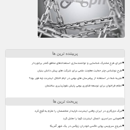
پربیننده ترین ها
اجرای طرح مشترک شناسایی و توانمندسازی استعدادهای مناطق کمتر برخوردار
طرح نوشناس چتر حمایت معاونت علمی برای شرکت های پیش دانش بنیان
تجربه شما در استفاده از پیامرسان های بومی در ایام اختلال اینترنت چه طور بود؟
اعلام فراخوان برای توسعه فناوری بومی پایش نفوذپذیری ساختمان
پربحث ترین ها
مرگ دورکاری در ایران وقتی اینترنت ناپایدار متخصصان را ملزم به کوچ کرد
خاموشی سراسری، اتصال اینترنت کوبا را مختل کرد
شروع سرویس پولی تاکسی خودران زوکس در یک شهر آمریکا