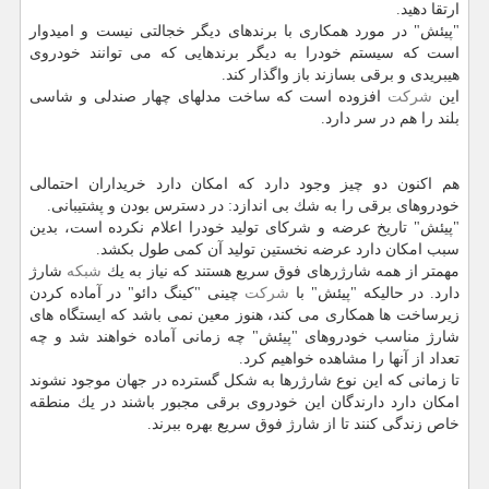
ارتقا دهید.
"پیئش" در مورد همكاری با برندهای دیگر خجالتی نیست و امیدوار
است كه سیستم خودرا به دیگر برندهایی كه می توانند خودروی
هیبریدی و برقی بسازند باز واگذار كند.
این
شركت
افزوده است كه ساخت مدلهای چهار صندلی و شاسی
بلند را هم در سر دارد.
هم اكنون دو چیز وجود دارد كه امكان دارد خریداران احتمالی
خودروهای برقی را به شك بی اندازد: در دسترس بودن و پشتیبانی.
"پیئش" تاریخ عرضه و شركای تولید خودرا اعلام نكرده است، بدین
سبب امكان دارد عرضه نخستین تولید آن كمی طول بكشد.
مهمتر از همه شارژرهای فوق سریع هستند كه نیاز به یك
شبكه
شارژ
دارد. در حالیكه "پیئش" با
شركت
چینی "كینگ دائو" در آماده كردن
زیرساخت ها همكاری می كند، هنوز معین نمی باشد كه ایستگاه های
شارژ مناسب خودروهای "پیئش" چه زمانی آماده خواهند شد و چه
تعداد از آنها را مشاهده خواهیم كرد.
تا زمانی كه این نوع شارژرها به شكل گسترده در جهان موجود نشوند
امكان دارد دارندگان این خودروی برقی مجبور باشند در یك منطقه
خاص زندگی كنند تا از شارژ فوق سریع بهره ببرند.