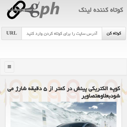
كوتاه كننده لینك
URL
منو
كوپه الكتریكی پیئش در كمتر از ۵ دقیقه شارژ می
شودبعلاوهتصاویر