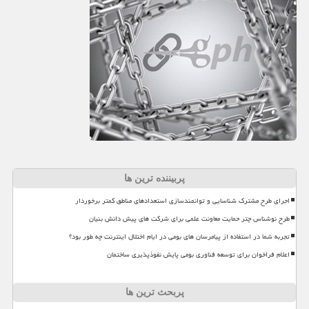
پربیننده ترین ها
اجرای طرح مشترک شناسایی و توانمندسازی استعدادهای مناطق کمتر برخوردار
طرح نوشناس چتر حمایت معاونت علمی برای شرکت های پیش دانش بنیان
تجربه شما در استفاده از پیامرسان های بومی در ایام اختلال اینترنت چه طور بود؟
اعلام فراخوان برای توسعه فناوری بومی پایش نفوذپذیری ساختمان
پربحث ترین ها