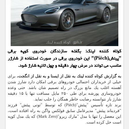
كوتاه كننده لینك: بگفته سازندگان خودروی كوپه برقی
ˮپیئشˮ(Piëch) این خودروی برقی در صورت استفاده از شارژر
مناسب می تواند در عرض چهار دقیقه و چهل ثانیه شارژ شود.
به گزارش كوتاه كننده لینك به نقل از ایسنا و به نقل از انگجت،
برای
خیلی از خریداران احتمالی خودروهای برقی امكان دارد شارژ شدن
آهسته اغلب یك مانع بزرگ در راه تصمیم شان باشد. حتی وعده
خودروسازی پورشه برای طی ۲۵۰ مایل مسافت تنها با ۱۵ دقیقه
شارژ باز نتوانسته رضایت خاطر همگان را جلب نماید.
برند تازه تأسیس "پیئش"(Piëch) كه توسط "تونی پیئش" فرزند
"فردیناند پیئش" مدیرعامل سابق فولكس واگن به راه افتاده است،
این معضل را تنها با مدل "مارك زیرو"(Mark Zero) كه یك مدل كوپه
است حل كرده است.