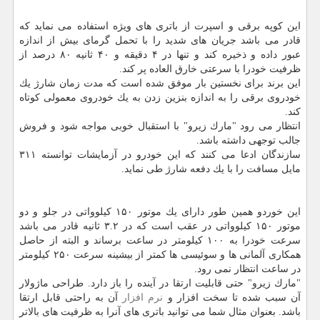
این كوپه برقی و اسپرت از باتری های ویژه استفاده می نماید كه
قادر می باشد جریان های شدید را با تحمل گرمای بیش از اندازه
عبور داده و ذخیره كند و تنها در ۴ دقیقه و ۴۰ ثانیه ۸۰ درصد از
ظرفیت خودرا با سرعتی خارق العاده پر كند.
این برند برای نخستین بار موفق شده است كه مدت زمان شارژ یك
خودروی برقی را به اندازه بنزین زدن به یك خودروی معمولی كوتاه
كند.
انتظار می رود "مارك زیرو" با استقبال خوبی مواجه شود و فروش
جالب توجهی داشته باشد.
سازندگان ادعا می كنند كه این خودرو در آزمایشات توانسته ۳۱۱
مایل مسافت را با یك دفعه شارژ طی نماید.
این خوردو همین طور دارای یك موتور ۱۵۰ كیلوواتی در جلو و دو
موتور ۱۵۰ كیلوواتی در عقب است كه در ۳.۲ ثانیه قادر می باشد
سرعت خودرا به ۱۰۰ كیلومتر در ساعت برساند و البته از حاصل
همكاری آلمانی ها و سوئیسی ها كمتر از بیشینه سرعت ۲۵۰ كیلومتر
در ساعت انتظار نمی رود.
"مارك زیرو" حتی قابلیت ارتقا در آینده را باز دارد. طراحی ماژولار
آن سبب شده تا سخت افزار و
نرم افزار
آن به راحتی قابل ارتقا
باشد. بعنوان مثال شما می توانید باتری های آنرا به ظرفیت های بالاتر