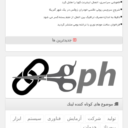
خاموشی سراسری، اتصال اینترنت کوبا را مختل کرد
شروع سرویس پولی تاکسی خودران زوکس در یک شهر آمریکا
دقیقا به اندازه مصرف ترافیک بین الملل از حجم بسته کسر می شود
فراخوان ساخت مودم نوری با تراشه بومی منتشر گردید
جدیدترین ها
موضوع های كوتاه كننده لینك
تولید
شركت
آزمایش
فناوری
سیستم
ابزار
رپورتاژ
خدمات