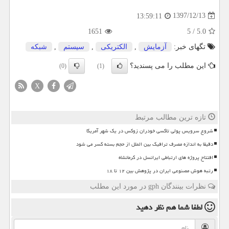
1397/12/13
13:59:11
1651
5
/
5.0
تگهای خبر:
آزمایش
,
الكتریكی
,
سیستم
,
شبكه
این مطلب را می پسندید؟
(0)
(1)
X
تازه ترین مطالب مرتبط
شروع سرویس پولی تاکسی خودران زوکس در یک شهر آمریکا
دقیقا به اندازه مصرف ترافیک بین الملل از حجم بسته کسر می شود
افتتاح پروژه های ارتباطی ایرانسل در کرمانشاه
رتبه هوش مصنوعی ایران در پژوهش بین ۱۲ تا ۱۸
نظرات بینندگان gph در مورد این مطلب
لطفا شما هم
نظر دهید