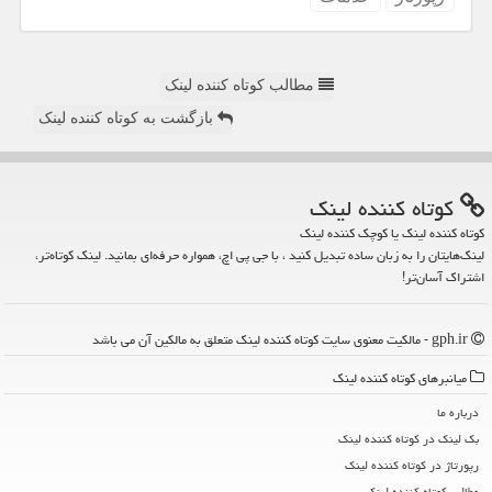
مطالب کوتاه کننده لینک
بازگشت به کوتاه کننده لینک
كوتاه كننده لینك
کوتاه کننده لینک یا کوچک کننده لینک
لینک‌هایتان را به زبان ساده تبدیل کنید ، با جی پی اچ، همواره حرفه‌ای بمانید. لینک کوتاه‌تر،
اشتراک آسان‌تر!
gph.ir - مالکیت معنوی سایت كوتاه كننده لینك متعلق به مالکین آن می باشد
میانبرهای كوتاه كننده لینك
درباره ما
بک لینک در كوتاه كننده لینك
رپورتاژ در كوتاه كننده لینك
مطالب كوتاه كننده لینك