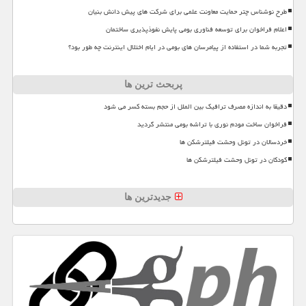
طرح نوشناس چتر حمایت معاونت علمی برای شرکت های پیش دانش بنیان
اعلام فراخوان برای توسعه فناوری بومی پایش نفوذپذیری ساختمان
تجربه شما در استفاده از پیامرسان های بومی در ایام اختلال اینترنت چه طور بود؟
پربحث ترین ها
دقیقا به اندازه مصرف ترافیک بین الملل از حجم بسته کسر می شود
فراخوان ساخت مودم نوری با تراشه بومی منتشر گردید
خردسالان در تونل وحشت فیلترشکن ها
کودکان در تونل وحشت فیلترشکن ها
جدیدترین ها