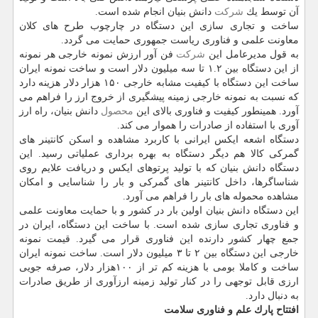
آن توسط یك
شركت
دانش بنیان انجام شده است.
ساخت و تجاری سازی این دستگاه در چارچوب طرح های كلان
معاونت علمی و فناوری ریاست جمهوری حمایت می گردد.
به قول مدیرعامل این
شركت
فن آور ارزش نمونه خارجی هر نمونه
از این دستگاه بین ۱.۲ تا سه میلیون دلار است و ساخت نمونه ایران
ساخت این دستگاه با كیفیت مشابه خارجی ۱۵۰ هزار دلار هزینه دارد
كه نسبت به نمونه خارجی زمینه پیشگیری از خروج ارز را فراهم می
آورد. همینطور كیفیت و فناوری بالای این
محصول
دانش بنیان، راه ارز
آوری با استفاده از صادرات را هموار می كند.
دستگاه اشعه ایكس ایرانی با كاربرد مشاهده و اسكن كانتینر های
گمركی كالا هم دیگر دستگاه به بهره برداری عملیاتی رسید. این
دستگاه دانش بنیان كه با تولید پرتوهای ایكس و دریافت علایم روی
شناساگرها، داخل كانتینر های گمركی و بار را شناسایی و امكان
مشاهده محموله های بار را فراهم می آورد.
این دستگاه دانش بنیان اولین بار در كشور و با حمایت معاونت علمی
و فناوری تجاری سازی شده است. با ساخت این دستگاه، ایران در
جمع چهار كشور دارنده این فناوری قرار می گیرد. قیمت نمونه
خارجی این دستگاه بین ۲ تا ۳ میلیون دلار است. ساخت نمونه ایران
ساخت و كاملا بومی با هزینه كم تر از ۱۰۰هزار دلار، صرفه جویی
ارزی قابل توجهی را در كنار تولید زمینه ارزآوری از طریق صادرات
به دنبال دارد.
افتتاح پارك علم و فناوری سلامت