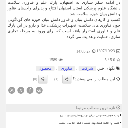
در ادامه سفر ستاری به اصفهان، پارك علم و فناوری سلامت
دانشگاه علوم پزشكی استان اصفهان افتتاح و پذیرای واحدهای فناور
و دانش بنیان حوزه سلامت شد.
كسب و كارهای دانش بنیان و فناور دانش بنیان حوزه های گوناگونی
چون فناوری های سلامت، تجهیزات پزشكی، غذا و دارو در این پارك
علم و فناوری استقرار یافته است كه برای ورود به مرحله تجاری
سازی، حمایت و هدایت می گردد.
1397/10/23
14:05:27
1589
5
/
5.0
تگهای خبر:
شركت
,
فناوری
,
محصول
این مطلب را می پسندید؟
(0)
(1)
X
تازه ترین مطالب مرتبط
رتبه هوش مصنوعی ایران در پژوهش بین ۱۲ تا ۱۸
تغییر پارادایم همکاریهای علمی و فناورانه بین المللی