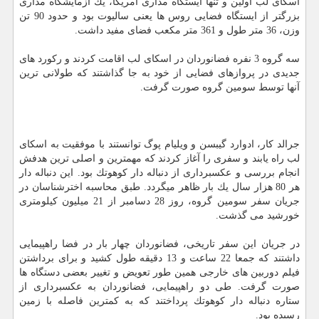
اسكای لب اولین و تنها ایستگاه مداری آمریكا، یك آزمایشگاه مداری
بزرگتر از ایستگاه فضایی روس ها یعنی سالیوت بود و حدود 90 تن
وزن، 36 متر طول و 361 متر مكعب فضای مفید داشت.
سه گروه 3 نفره فضانوردان در اسكای لب اقامت كردند و ركورد های
جدیدی در پروازهای فضایی از خود به جا گذاشتند كه طولانی ترین
آنها توسط سومین گروه صورت گرفت.
جرالد كار، ادوارد گیبسن و ویلیام پوگ توانستند با موفقیت به اسكای
لب راه یابند و سفری را آغاز كردند كه مهمترین و اصلی ترین هدفش
انجام بررسی و عكسبرداری از دنباله دار كوهوتك بود. این دنباله دار
هر 80 هزار سال یك بار ظاهر میگردد. طبق محاسبه اخترشناسان در
جریان سفر سومین گروه، روز 28 دسامبر از 21 میلیون كیلومتری
خورشید می گذشت.
در جریان این سفر تاریخی، فضانوردان چهار بار در فضا راهپیمایی
داشتند كه جمعا 22 ساعت و 13 دقیقه طول كشید و برای برداشتن
فیلم دوربین های خارجی همین طور تعویض و تغییر بعضی دستگاه ها
صورت گرفت. طی دو راهپیمایی، فضانوردان به عكسبرداری از
ستاره دنباله دار كوهوتك پرداختند كه به كمترین فاصله با زمین
رسیده بود.