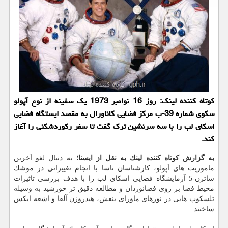
كوتاه كننده لینك: روز 16 نوامبر 1973 یك سفینه از نوع آپولو
سكوی شماره 39-ب مركز فضایی كاناورال به مقصد ایستگاه فضایی
اسكای لب را با سه سرنشین ترك گفت تا سفر ركوردشكنی را آغاز
كند.
به گزارش كوتاه كننده لینك به نقل از ایسنا؛
به دنبال لغو آخرین
ماموریت های آپولو، كارشناسان ناسا با انجام تغییراتی در موشك
ساترن-5 آزمایشگاه فضایی اسكای لب را با هدف بررسی تاثیرات
محیط فضا بر روی فضانوردان و مطالعه دقیق تر خورشید به وسیله
تلسكوپ هایی در نورهای ماورای بنفش، هیدروژن آلفا و اشعه ایكس
ساختند.