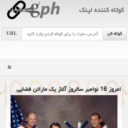
كوتاه كننده لینك
URL
منو
امروز 16 نوامبر سالروز آغاز یك ماراتن فضایی