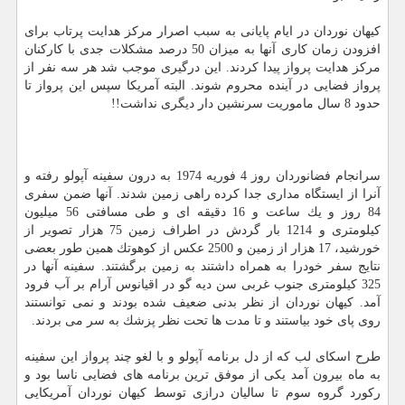
كیهان نوردان در ایام پایانی به سبب اصرار مركز هدایت پرتاب برای
افزودن زمان كاری آنها به میزان 50 درصد مشكلات جدی با كاركنان
مركز هدایت پرواز پیدا كردند. این درگیری موجب شد هر سه نفر از
پرواز فضایی در آینده محروم شوند. البته آمریكا سپس این پرواز تا
حدود 8 سال ماموریت سرنشین دار دیگری نداشت!!
سرانجام فضانوردان روز 4 فوریه 1974 به درون سفینه آپولو رفته و
آنرا از ایستگاه مداری جدا كرده راهی زمین شدند. آنها ضمن سفری
84 روز و یك ساعت و 16 دقیقه ای و طی مسافتی 56 میلیون
كیلومتری و 1214 بار گردش در اطراف زمین 75 هزار تصویر از
خورشید، 17 هزار از زمین و 2500 عكس از كوهوتك همین طور بعضی
نتایج سفر خودرا به همراه داشتند به زمین برگشتند. سفینه آنها در
325 كیلومتری جنوب غربی سن دیه گو در اقیانوس آرام بر آب فرود
آمد. كیهان نوردان از نظر بدنی ضعیف شده بودند و نمی توانستند
روی پای خود بیاستند و تا مدت ها تحت نظر پزشك به سر می بردند.
طرح اسكای لب كه از دل برنامه آپولو و با لغو چند پرواز این سفینه
به ماه بیرون آمد یكی از موفق ترین برنامه های فضایی ناسا بود و
ركورد گروه سوم تا سالیان درازی توسط كیهان نوردان آمریكایی