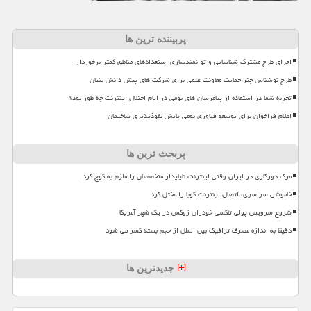
پربیننده ترین ها
اجرای طرح مشترک شناسایی و توانمندسازی استعدادهای مناطق کمتر برخوردار
طرح نوشناس چتر حمایت معاونت علمی برای شرکت های پیش دانش بنیان
تجربه شما در استفاده از پیامرسان های بومی در ایام اختلال اینترنت چه طور بود؟
اعلام فراخوان برای توسعه فناوری بومی پایش نفوذپذیری ساختمان
پربحث ترین ها
مرگ دورکاری در ایران وقتی اینترنت ناپایدار متخصصان را ملزم به کوچ کرد
خاموشی سراسری، اتصال اینترنت کوبا را مختل کرد
شروع سرویس پولی تاکسی خودران زوکس در یک شهر آمریکا
دقیقا به اندازه مصرف ترافیک بین الملل از حجم بسته کسر می شود
جدیدترین ها