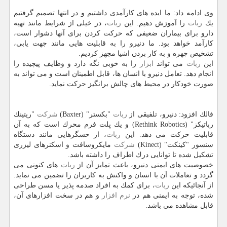
وی ادامه داد: ما ایده های كارآمدی داشتیم و در انتها تصمیم گرفتیم
یك
ربات
را آموزش دهیم. این
ربات
، در خیلی از شرایط مانند تهیه
دارو برای بیماران ضعیفی كه حركت كردن برای آنها دشوار است،
كارآمد خواهد بود. ما دنیرو را به قابلیت هایی مانند جهت یابی،
تشخیص چهره و به كار بردن اشیا مجهز كردیم.
این
ربات
می تواند
ابزار
را به خوبی نگه دارد و وظایف پیچیده را
انجام دهد. تعامل دنیرو با انسان ها، قابل اطمینان است و می تواند به
صورت خودكار در محیط های چالش برانگیز حركت نماید.
فالك افزود: دنیرو، تلفیقی از
ربات
"بكستر" (Baxter)
شركت
"ریتینك
رباتیكز" (Rethink Robotics) و یك پلت فرم محرك است كه به آن
قابلیت حركت می دهد. این
ربات
، از حسگرهایی مانند دستگاه
سنسور "كینكت" (Kinect)
شركت
مایكروسافت و اسكنرهای لیزری
تشكیل شده تا توانایی درك اطراف را داشته باشد.
خصوصیت های ایمنی دنیرو، باعث تمایز آن از
ربات
های كنونی می
گردد و تعاملات آن با انسان و واكنش به كاربران را تضمین می نماید.
از آنجائیكه این
ربات
، برای كمك به افراد صدمه پذیر یا مسن طراحی
شده، توجه به ایمنی هم در
نرم افزار
و هم در سخت افزارهای آن،
قابل مشاهده می باشد.