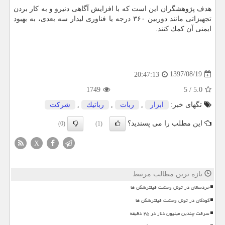
هدف پژوهشگران این است كه با افزایش آگاهی دنیرو و به كار بردن
تجهیزاتی مانند دوربین ۳۶۰ درجه یا فناوری لیدار سه بعدی، به بهبود
ایمنی آن كمك كنند.
1397/08/19
20:47:13
1749
5
/
5.0
تگهای خبر:
ابزار
,
ربات
,
رباتیك
,
شركت
این مطلب را می پسندید؟
(0)
(1)
X
تازه ترین مطالب مرتبط
خردسالان در تونل وحشت فیلترشکن ها
کودکان در تونل وحشت فیلترشکن ها
سرقت چندین میلیون دلار در ۲۵ دقیقه