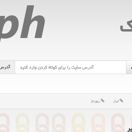
ك
آدرس
ابزار
رپورتاژ
ر