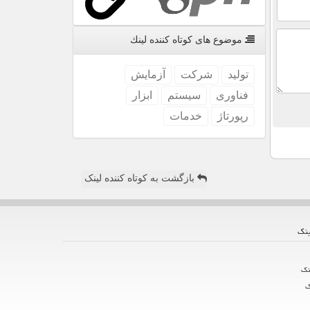
موضوع های كوتاه كننده لینك
تولید
شركت
آزمایش
فناوری
سیستم
ابزار
رپورتاژ
خدمات
بازگشت به کوتاه کننده لینک
ینك
نك
ك