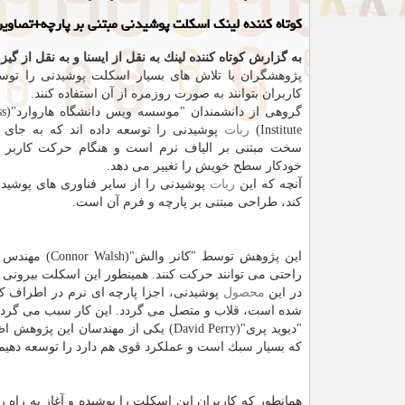
كوتاه كننده لینك اسكلت پوشیدنی مبتنی بر پارچه+تصاویر
به گزارش كوتاه كننده لینك به نقل از ایسنا و به نقل از گی
پژوهشگران با تلاش های بسیار اسكلت پوشیدنی را توسعه
كاربران بتوانند به صورت روزمره از آن استفاده كنند.
گروهی 
Institute)
ربات
پوشیدنی را توسعه داده اند كه به جای 
سخت مبتنی بر الیاف نرم است و هنگام حركت كاربر 
خودكار سطح خویش را تغییر می دهد.
آنچه كه این
ربات
پوشیدنی را از سایر فناوری های پوشید
كند، طراحی مبتنی بر پارچه و فرم آن است.
این پژوهش تو
راحتی می توانند حركت كنند. همینطور این اسكلت بیرونی
در این
محصول
پوشیدنی، اجزا پارچه ای نرم در اطراف ك
شده است، قلاب و متصل می گردد. این كار سبب می گردد تا ه
"دیوید پری"(David Perry) یكی از مهندسان این پژوهش اظهار داشت: در این اسكلت پوشیدنی ما تلاش كردیم تا یك
كه بسیار سبك است و عملكرد قوی هم دارد را توسعه دهیم
همانطور كه كاربران این اسكلت را پوشیده و آغاز به راه 