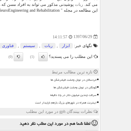
می كند.
ربات
پوشیدنی مذكور می تواند به افراد مسن كه هنو
این مطالعه در مجله " NeuroEngineering and Rehabilitation " منتشر گردید.
1397/06/29
14:11:57
تگهای خبر:
ابزار
,
ربات
,
سیستم
,
فناوری
این مطلب را می پسندید؟
(0)
(1)
تازه ترین مطالب مرتبط
خردسالان در تونل وحشت فیلترشکن ها
کودکان در تونل وحشت فیلترشکن ها
سرقت چندین میلیون دلار در ۲۵ دقیقه
اینترنت همراه در شهرهای بزرگ بازهم ناپایدار است
نظرات بینندگان gph در مورد این مطلب
لطفا شما هم
در مورد این مطلب
نظر دهید