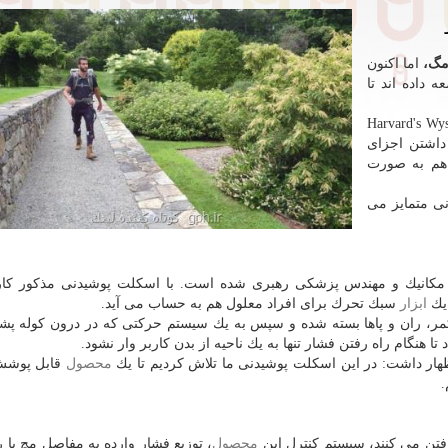
زمگ،
اما اكنون
 داده اند تا
از دانشمندان "موسسه ویس دانشگاه هاروارد"(Harvard's Wyss
داشتن اجزای
هم به صورت
نی متمایز می
سط "كانر والش"(Connor Walsh) مهندس مكانیك و مهندس پزشكی رهبری شده است. با اسكلت پوشیدنی مذكور 
 یك
ابزار
سبك تحرك برای افراد معلول هم به حساب می آید.
مر، ران و پاها بسته شده و سپس به یك سیستم حركتی كه در درون كوله پشت
نگام راه رفتن فشار تنها به یك ناحیه از بدن كاربر وار نشود.
محصول
قابل پوشش
.
رفتن می كنند، سیستم كنترل این
محصول
، توزیع فشار وارده به مفاصل مچ پا ر