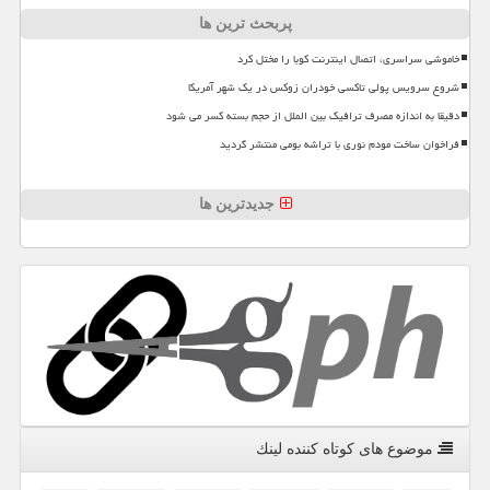
پربحث ترین ها
خاموشی سراسری، اتصال اینترنت کوبا را مختل کرد
شروع سرویس پولی تاکسی خودران زوکس در یک شهر آمریکا
دقیقا به اندازه مصرف ترافیک بین الملل از حجم بسته کسر می شود
فراخوان ساخت مودم نوری با تراشه بومی منتشر گردید
جدیدترین ها
موضوع های كوتاه كننده لینك