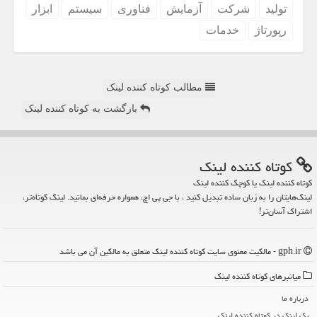
تولید
شركت
آزمایش
فناوری
سیستم
ابزار
رپورتاژ
خدمات
مطالب کوتاه کننده لینک
بازگشت به کوتاه کننده لینک
كوتاه كننده لینك
کوتاه کننده لینک یا کوچک کننده لینک
لینک‌هایتان را به زبان ساده تبدیل کنید ، با جی پی اچ، همواره حرفه‌ای بمانید. لینک کوتاه‌تر،
اشتراک آسان‌تر!
gph.ir - مالکیت معنوی سایت كوتاه كننده لینك متعلق به مالکین آن می باشد
میانبرهای كوتاه كننده لینك
درباره ما
بک لینک در كوتاه كننده لینك