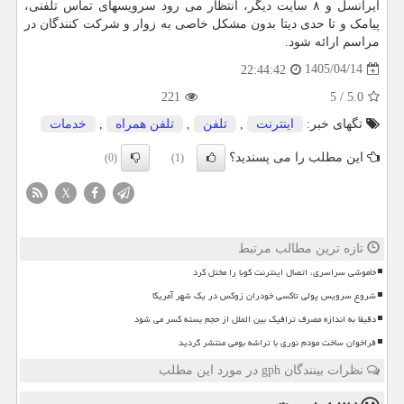
ایرانسل و ۸ سایت دیگر، انتظار می رود سرویسهای تماس تلفنی،
پیامک و تا حدی دیتا بدون مشکل خاصی به زوار و شرکت کنندگان در
مراسم ارائه شود.
1405/04/14
22:44:42
221
5
/
5.0
تگهای خبر:
اینترنت
,
تلفن
,
تلفن همراه
,
خدمات
این مطلب را می پسندید؟
(0)
(1)
X
تازه ترین مطالب مرتبط
خاموشی سراسری، اتصال اینترنت کوبا را مختل کرد
شروع سرویس پولی تاکسی خودران زوکس در یک شهر آمریکا
دقیقا به اندازه مصرف ترافیک بین الملل از حجم بسته کسر می شود
فراخوان ساخت مودم نوری با تراشه بومی منتشر گردید
نظرات بینندگان gph در مورد این مطلب