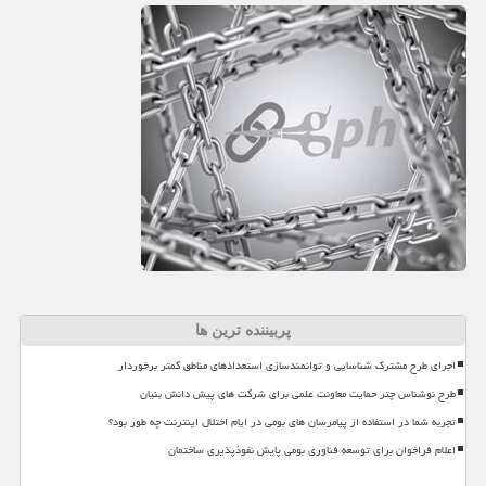
پربیننده ترین ها
اجرای طرح مشترک شناسایی و توانمندسازی استعدادهای مناطق کمتر برخوردار
طرح نوشناس چتر حمایت معاونت علمی برای شرکت های پیش دانش بنیان
تجربه شما در استفاده از پیامرسان های بومی در ایام اختلال اینترنت چه طور بود؟
اعلام فراخوان برای توسعه فناوری بومی پایش نفوذپذیری ساختمان