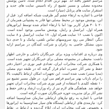
مراسم حضور یافته اند. مهم ترین اقدام انجام شده، تامین پوشش
محدوده مصلی و مسیر تشییع از راه تاسیس سایت های جدید و
استقرار سایت های پرتابل (سیار) است.
فتاحی با اشاره به ارتقاء چشم گیر ظرفیت شبکه اضافه کرد: قبل از
این، پوشش موجود در محیط مصلی تنها قادر به پشتیبانی همزمان از
۲۰ تا ۳۰ هزار کاربر بود؛ اما با ارتقاء انجام شده توسط اپراتورهای
همراه اول، ایرانسل و رایتل، پوشش مناسبی بوجود آمده است.
اکنون با نصب ۱۶ سایت همراه اول، ۱۸ سایت ایرانسل و ۸ سایت
دیگر، انتظار می رود سرویسهای تماس تلفنی، پیامک و تا حدی دیتا
بدون مشکل خاصی به زائران و شرکت کنندگان در مراسم ارایه
شود.
وی درباره ی اقدامات ویژه برای خبرنگاران داخلی و خارجی اظهار
داشت: محیطی در مجموعه مصلی برای خبرنگاران تجهیز شده است.
با همکاری شرکت مخابرات ایران، تعدادی فیبر نوری در اختیار دفتر
حفظ و نشر آثار حضرت امام قرار گرفته که در طبقه دوم مصلی
(مدیا سنتر) نصب شده است. این تجهیزات امکان ارتباط باکیفیت بالا
را برای بازتاب بهتر مراسم فراهم می آورد. در طول مسیر تشییع نیز
۱۰ نقطه کلیدی با استفاده از فیبر نوری شرکت مخابرات ایران تجهیز
خواهد شد. هماهنگی های لازم نیز از راه وزارت ارشاد و دفتر حفظ و
نشر آثار برای مدیریت حوزه خبرنگاران صورت گرفته است.
فتاحی با اشاره به رفع نیازهای ارتباطی سازمان صداوسیما اضافه
کرد: نیازمندی های ارتباطی ایستگاه های سیار صداوسیما به اپراتورها
و بخصوص شرکت مخابرات ایران ابلاغ گردیده و ارتباط در نقاط