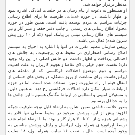
مدنظر برقرار خواهد شد.
او همینطور به دعوت از پیام رسان ها در جلسات آمادگی اشاره نمود
و اظهار داشت: در حوزه
خدمات
، ظرفیت ها برای اطلاع رسانی
جزئیات مراسم به مردم توسعه یافته است. همین طور در حوزه
محتوا، اطلاع رسانی های رسمی از جانب دفتر حفظ و نشر آثار و نیز
سیستم های اطلاع رسانی مبتنی بر پیامک انبوه (که از ۱۰ روز پیش
شروع شده) فعال می باشند.
رییس سازمان تنظیم مقررات در انتها با اشاره به احتیاج به سیستم
اطلاع رسانی اضطراری در محیط های پرجمعیت، به چالش های
احتمالی پرداخت و اظهار داشت: دو چالش اصلی در این راه وجود
دارد؛ نخست حجم خیلی بالای تقاضا و هجوم کاربران به علت اهمیت
مراسم و دوم موضوع اختلالات فرکانسی که از دغدغه های
اپراتورهاست. برای ممانعت از بروز مشکل، در بخش های حساس از
انتقال فیلم از راه ساپورت زمین استفاده شده است، اما در حوزه
ارتباطات سیار امکان دارد اختلالات فرکانسی رخ دهد. به همین دلیل،
با مسئولان امنیتی و انتظامی در ارتباط تنگاتنگ هستیم تا این چالش ها
را به حداقل برسانیم.
بطور خلاصه، فتاحی ضمن اشاره به ارتقاء قابل توجه ظرفیت شبکه
افزود: پیش از این، پوشش موجود در محیط مصلی تنها قادر به
پشتیبانی همزمان از ۲۰ تا ۳۰ هزار کاربر بود؛ اما با ارتقاء انجام شده
توسط اپراتورهای همراه اول، ایرانسل و رایتل، پوشش مناسبی به
وجود آمده است. حال با نصب ۱۶ سایت همراه اول، ۱۸ سایت