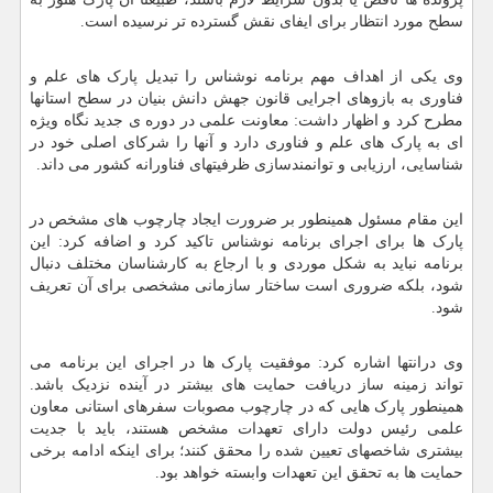
سطح مورد انتظار برای ایفای نقش گسترده تر نرسیده است.
وی یکی از اهداف مهم برنامه نوشناس را تبدیل پارک های علم و
فناوری به بازوهای اجرایی قانون جهش دانش بنیان در سطح استانها
مطرح کرد و اظهار داشت: معاونت علمی در دوره ی جدید نگاه ویژه
ای به پارک های علم و فناوری دارد و آنها را شرکای اصلی خود در
شناسایی، ارزیابی و توانمندسازی ظرفیتهای فناورانه کشور می داند.
این مقام مسئول همینطور بر ضرورت ایجاد چارچوب های مشخص در
پارک ها برای اجرای برنامه نوشناس تاکید کرد و اضافه کرد: این
برنامه نباید به شکل موردی و با ارجاع به کارشناسان مختلف دنبال
شود، بلکه ضروری است ساختار سازمانی مشخصی برای آن تعریف
شود.
وی درانتها اشاره کرد: موفقیت پارک ها در اجرای این برنامه می
تواند زمینه ساز دریافت حمایت های بیشتر در آینده نزدیک باشد.
همینطور پارک هایی که در چارچوب مصوبات سفرهای استانی معاون
علمی رئیس دولت دارای تعهدات مشخص هستند، باید با جدیت
بیشتری شاخصهای تعیین شده را محقق کنند؛ برای اینکه ادامه برخی
حمایت ها به تحقق این تعهدات وابسته خواهد بود.