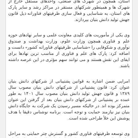
استان، همچون در شهرک های صنعتی، واحدهای مستقل خارج از
شهرک ها و همینطور شرکتهای مستقر در مراکز رشد و سایر پارک
های استان، به شناسایی و فعال سازی ظرفیتهای فناورانه ذیل قانون
جهش تولید دانش بنیان بپردازند.
وی یکی از مأموریت های کلیدی معاونت علمی و سایر نهادهای حوزه
علم و فناوری همچون وزارت علوم، وزارت بهداشت و صندوق
نوآوری و شکوفایی را «شناسایی ظرفیتهای فناورانه کشور» دانست و
اضافه کرد: پارک های علم و فناوری از مناسب ترین نهادها برای
ایفای این نقش هستند و می توانند سهم مؤثری در این عرصه داشته
باشند.
امرایی ضمن اشاره به قوانین پشتیبانی از شرکتهای دانش بنیان
عنوان کرد: قانون پشتیبانی از شرکتهای دانش بنیان مصوب سال
۱۳۸۹ و قانون جهش تولید دانش بنیان مصوب سال ۱۴۰۱ به طور
عمده بر پشتیبانی از شرکتهای دانش بنیان بعد از گرفتن این عنوان
متمرکز بوده اند. در حالیکه مسیر رسیدن یک شرکت به جایگاه دانش
بنیان نیز نیازمند حمایت و توجه است. برنامه نوشناس دقیقا با هدف
پوشش این خلأ طراحی شده است.
وی توسعه ظرفیتهای فناوری کشور و گسترش چتر حمایتی به مراحل