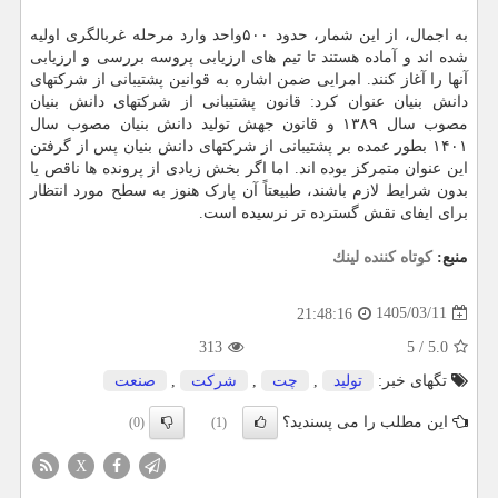
به اجمال، از این شمار، حدود ۵۰۰واحد وارد مرحله غربالگری اولیه
شده اند و آماده هستند تا تیم های ارزیابی پروسه بررسی و ارزیابی
آنها را آغاز کنند. امرایی ضمن اشاره به قوانین پشتیبانی از شرکتهای
دانش بنیان عنوان کرد: قانون پشتیبانی از شرکتهای دانش بنیان
مصوب سال ۱۳۸۹ و قانون جهش تولید دانش بنیان مصوب سال
۱۴۰۱ بطور عمده بر پشتیبانی از شرکتهای دانش بنیان پس از گرفتن
این عنوان متمرکز بوده اند. اما اگر بخش زیادی از پرونده ها ناقص یا
بدون شرایط لازم باشند، طبیعتاً آن پارک هنوز به سطح مورد انتظار
برای ایفای نقش گسترده تر نرسیده است.
منبع:
كوتاه كننده لینك
1405/03/11
21:48:16
313
5
/
5.0
تگهای خبر:
تولید
,
چت
,
شركت
,
صنعت
این مطلب را می پسندید؟
(0)
(1)
X