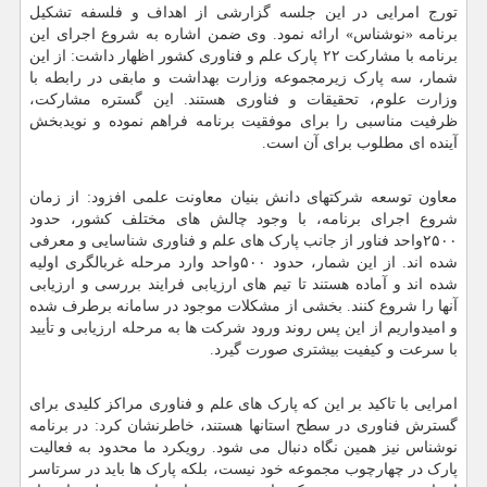
تورج امرایی در این جلسه گزارشی از اهداف و فلسفه تشکیل
برنامه «نوشناس» ارائه نمود. وی ضمن اشاره به شروع اجرای این
برنامه با مشارکت ۲۲ پارک علم و فناوری کشور اظهار داشت: از این
شمار، سه پارک زیرمجموعه وزارت بهداشت و مابقی در رابطه با
وزارت علوم، تحقیقات و فناوری هستند. این گستره مشارکت،
ظرفیت مناسبی را برای موفقیت برنامه فراهم نموده و نویدبخش
آینده ای مطلوب برای آن است.
معاون توسعه شرکتهای دانش بنیان معاونت علمی افزود: از زمان
شروع اجرای برنامه، با وجود چالش های مختلف کشور، حدود
۲۵۰۰واحد فناور از جانب پارک های علم و فناوری شناسایی و معرفی
شده اند. از این شمار، حدود ۵۰۰واحد وارد مرحله غربالگری اولیه
شده اند و آماده هستند تا تیم های ارزیابی فرایند بررسی و ارزیابی
آنها را شروع کنند. بخشی از مشکلات موجود در سامانه برطرف شده
و امیدواریم از این پس روند ورود شرکت ها به مرحله ارزیابی و تأیید
با سرعت و کیفیت بیشتری صورت گیرد.
امرایی با تاکید بر این که پارک های علم و فناوری مراکز کلیدی برای
گسترش فناوری در سطح استانها هستند، خاطرنشان کرد: در برنامه
نوشناس نیز همین نگاه دنبال می شود. رویکرد ما محدود به فعالیت
پارک در چهارچوب مجموعه خود نیست، بلکه پارک ها باید در سرتاسر