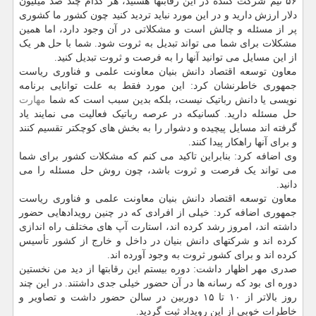
۵۶ تیم شرکت کننده در این رقابتها هستید، هر کدام چند صد میلیون
دلار ارزش دارید و در این مورد نباید تردید کنید چون کشور ما کشوری
پر از مسئله و چالش است و مشکلاتی در آن وجود دارد، اما همین
مشکلات برای شما می تواند تبدیل به ثروت شود. شما با حل هر یک
از این مسایل می توانید آنها را به فرصت و ثروت تبدیل کنید.
معاون توسعه اقتصاد دانش بنیان معاونت علمی و فناوری ریاست
جمهوری خاطرنشان کرد: این مورد فقط به علت توانایی برنامه
نویسی یا دانش رباتیک نیست، بلکه بدین سبب است که شما
مهارت
حل مسئله دارید. کسانیکه در عرصه رباتیک فعالیت می نمایند یاد
گرفته اند مسایل پیچیده و دشوار را به بخش های کوچکتر تقسیم کنند
و برای آنها راهکار پیدا کنند.
وی اضافه کرد: بنابراین تاکید می کنم که مشکلات کشور برای شما
می تواند یک فرصت و ثروت باشد، چون روش حل مسئله را می
دانید.
معاون توسعه اقتصاد دانش بنیان معاونت علمی و فناوری ریاست
جمهوری اضافه کرد: خیلی از افرادی که در چنین رویدادهایی حضور
داشته اند، امروز رشد کرده اند، استارت آپ های مختلف راه اندازی
کرده اند و شرکتهای دانش بنیان در داخل و خارج از کشور تأسیس
کرده اند و برای کشور ثروت به وجود آورده اند.
صدری مهر اظهار داشت: دوره بیستم این رقابتها از دید من نخستین
دوره ای بود که رسانه ها در آن حضور خیلی جدی داشتند. در این چند
روز بالاتر از ۱۰ تا ۱۵ دوربین در سالن حضور داشت و تصاویر و
خاطرات خوبی از این رویداد ثبت گردید.