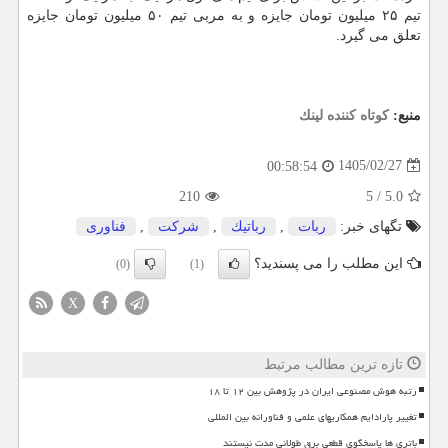
تیم ۲۵ میلیون تومان جایزه و به مربی تیم ۵۰ میلیون تومان جایزه
تعلق می گیرد.
منبع:
كوتاه كننده لینك
1405/02/27
00:58:54
210
5
/
5.0
تگهای خبر:
ربات
,
رباتیك
,
شركت
,
فناوری
این مطلب را می پسندید؟
(0)
(1)
X
تازه ترین مطالب مرتبط
رتبه هوش مصنوعی ایران در پژوهش بین ۱۲ تا ۱۸
تغییر پارادایم همکاریهای علمی و فناورانه بین المللی
باتری ها پاسخگوی قطعی برق طولانی مدت نیستند