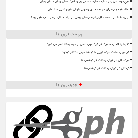
طرح نوشناس چتر حمایت معاونت علمی برای شرکت های پیش دانش بنیان
اعلام فراخوان برای توسعه فناوری بومی پایش نفوذپذیری ساختمان
تجربه شما در استفاده از پیامرسان های بومی در ایام اختلال اینترنت چه طور بود؟
پربحث ترین ها
دقیقا به اندازه مصرف ترافیک بین الملل از حجم بسته کسر می شود
فراخوان ساخت مودم نوری با تراشه بومی منتشر گردید
خردسالان در تونل وحشت فیلترشکن ها
کودکان در تونل وحشت فیلترشکن ها
جدیدترین ها