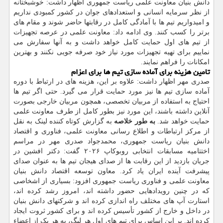
دانش بنیان معاونت علمی ریاست جمهوری اظهار داشت: خوشبختانه
از نظر سرمایه انسانی و استعدادهای جوان در کشور کمبودی نداریم
و امیدواریم تیم ها با آمادگی کامل در رقابتها حاضر شوند و مقام های
برتر را کسب کنند. وی ادامه داد: معاونت علمی در عرصه تجهیزات
از تیم های اول حمایت کامل خواهد داشت و به آنها سفارش می
نماییم برای تهیه تجهیزات مورد نیاز خود صرفه جویی نکنند و بهترین
امکانات را فراهم نمایند.
تامین هزینه برای آماده سازی تیم ها برای اعزام
صدری مهر اظهار داشت: علاوه بر این، هزینه های در ارتباط با دوره
آماده سازی تیم ها نیز مورد حمایت قرار می گیرد. حتی اگر تیم ها
احتیاج به استفاده از مربیان تخصصی، همچون مربیان خارجی بصورت
آنلاین داشته باشند، این مورد نیز بطور کامل از طرف معاونت علمی
حمایت خواهد شد.
به طور خلاصه
به گزارش کوتاه کننده لینک به نقل
از مرکز ارتباطات و اطلاع رسانی معاونت علمی، فناوری و اقتصاد
دانش بنیان ریاست جمهوری، محمدجواد صدری مهر در مراسم
اختتامیه مسابقات انتخابی روبوکاپ ۲۰۲۶ گفت: دکتر افشین در
جریان بازدید از این رقابت ها از صدای هیجان تیم ها به عنوان صدای
پیشرفت آینده ایران یاد کرد. معاون توسعه اقتصاد دانش بنیان
معاونت علمی و فناوری ریاست جمهوری افزود: بسیاری از اشخاصی
که در چنین رویدادهایی حضور داشته اند، امروز رشد کرده اند،
استارت آپ های مختلف راه اندازی کرده اند و شرکتهای دانش بنیان
در داخل و خارج از کشور تأسیس کرده اند و برای کشور ثروت ایجاد
کرده اند. بر این اساس برای تیم های اول هر لیگ، به هر یک از اعضاء