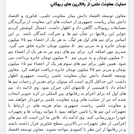
حمایت معاونت علمی از بالاترین های ربوکاپ
معاون توسعه اقتصاد دانش بنیان معاونت علمی، فناوری و اقتصاد
دانش بنیان ریاست جمهوری از حمایت های این معاونت از برگزیدگان
مسابقات روبوکاپ آگاهی داد و اظهار داشت: امسال کوشش کردیم
جوایز این رقابتها در شأن تیم ها و شرکت کنندگان باشد. بر این
اساس برای تیم های اول هر لیگ، به هر یک از اعضاء تیم ۲۵ میلیون
تومان جایزه و به مربی تیم ۵۰ میلیون تومان جایزه تعلق می گیرد.
صدری مهر اضافه کرد: برای تیم های دوم نیز به هر یک از اعضاء تیم
۲۰ میلیون تومان و به مربی تیم ۴۰ میلیون تومان جایزه پرداخت می
شود. همین طور برای تیم های سوم هر یک از اعضاء تیم ۱۵ میلیون
تومان و مربی تیم ۳۵ میلیون تومان جایزه دریافت خواهند کرد. معاون
توسعه اقتصاد دانش بنیان معاونت علمی ریاست جمهوری اظهار
داشت: این حداقل کاری است که میتوان برای تقدیر از زحمات تیم ها
انجام داد تا قسمتی از تلاشهای آنان جبران شود. وی ادامه داد: تیم
های اول که برای اعزام به رقابتهای بین المللی در کره جنوبی انتخاب
شده اند نیز از حمایت های ویژه معاونت علمی برخوردار خواهند شد
و معاونت علمی ریاست جمهوری تمام هزینه های در ارتباط با
تجهیزات این تیم ها را تامین خواهد نمود تا بتوانند روبات ها و تجهیزات
خودرا بروزرسانی کنند. وی ادامه داد: تلاش ما این است که تیم های
اعزامی از نظر تجهیزات در بالاترین سطح فناوری قرار داشته باشند
و در رقابتها از این نظر با کمبودی مواجه نشوند. معاون توسعه اقتصاد