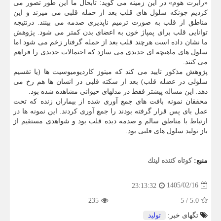
«رابرت هوم» در این زمینه می گوید: تابحال ما این طور تصور می
کردیم چونکه سلول های قلب بعد از حمله قلبی می میرند و این
مناطق از قلب به صورت ترمیم ناپذیری صدمه می بینند. درنتیجه
توانایی قلب برای پمپاژ خون به اعضای بدن کمتر می شود. پژوهش
ما نشان داده است هرچند قلب بعد از حمله گرفتار زخم می شود اما
سلول های ماهیچه ای جدیدی می سازد که احتمالات جدیدی را فراهم
می کنند.
پژوهش مذکور تایید می کند که میتوز کاردیومیوسیت ها (یا تقسیم
سلولی در عضله قلب) بعد از سکته قلبی در انسان ها هم رخ می
دهد. این مساله پیشتر فقط در مدلهای حیوانی مشاهده شده بود.
محققان نمونه بافت های جمع آوری شده از بیماران زنده که تحت
عمل بای پس قرار گرفته بودند را جمع آوری کردند. این نمونه ها در
ارتباط با مناطق سالم و صدمه دیده قلب بود و شواهدی مستقیم از
باز تولید سلول های قلبی بود.
منبع:
كوتاه كننده لینك
1405/02/16
23:13:32
235
5
/
5.0
تگهای خبر:
تولید