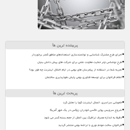
پربیننده ترین ها
اجرای طرح مشترک شناسایی و توانمندسازی استعدادهای مناطق کمتر برخوردار
طرح نوشناس چتر حمایت معاونت علمی برای شرکت های پیش دانش بنیان
تجربه شما در استفاده از پیامرسان های بومی در ایام اختلال اینترنت چه طور بود؟
اعلام فراخوان برای توسعه فناوری بومی پایش نفوذپذیری ساختمان
پربحث ترین ها
خاموشی سراسری، اتصال اینترنت کوبا را مختل کرد
شروع سرویس پولی تاکسی خودران زوکس در یک شهر آمریکا
دقیقا به اندازه مصرف ترافیک بین الملل از حجم بسته کسر می شود
فراخوان ساخت مودم نوری با تراشه بومی منتشر گردید