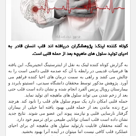
کوتاه کننده لینک: پژوهشگران دریافته اند قلب انسان قادر به
احیای تولید سلول های ماهیچه بعد از حمله قلبی است.
به گزارش کوتاه کننده لینک به نقل از اینترستینگ انجینرینگ، این یافته
ها فرضیات قدیمی در رابطه با آن که صدمه قلبی دائمی است را به
چالش می کشد و راهی به سمت درمان های احیا کننده فراهم می
آورد. پژوهش مذکور توسط محققان دانشگاه سیدنی، انستیتو بایردد و
بیمارستان رویال پرنس آلفرد انجام شده و نشان داده است قلب حتی
بعد از زخم شدن می تواند سلول های ماهیچه ای تولید نماید.
حمله قلبی امکان دارد یک سوم سلول های قلب را نابود کند. هرچند
نرخ زنده ماندن بعد از حمله قلبی بهبود یافته اما خیلی از بیماران
گرفتار نارسایی قلبی و نیازمند پیوند این عضو می شوند. نتایج جدید
نشان داده است قلب انسان توانایی طبیعی برای ترمیم خود دارد.
به گفته محققان قابلیت بازتولید سلول های ماهیچه ای برای احیای
عملکرد قلب کافی نیست اما میتوان در آینده آنرا بهبود بخشید.