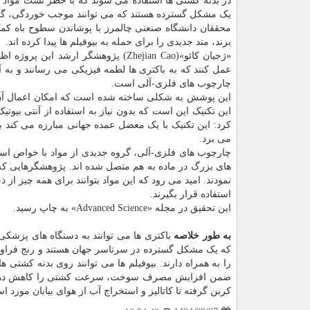
در بدنه کشتی ها استفاده می شوند که با خطر نشت مواد م
یک مشکل گسترده هستند که می توانند موجب خوردگی، گر
محققان دانشگاه صنعتی چالمرز با پوشاندن سطوح باه کمک
برند، متد جدیدی را برای حمله به بیوفیلم ها پیدا کرده اند.
«ژجیان کائو»(Zhejian Cao) پژوهشگر ا
عمل کنند که به باکتری ها لطمه فیزیکی می رسانند و به آ
چارچوب های فلزی-آلی است.
این پوشش به شکلی ساخته شده است که امکان اعمال آن ر
این تکنیک این است که بدون نیاز به استفاده از آنتی بیوتی
کرد: این تکنیک با یک معضل عمده جهانی مبارزه می کند بر
می برد.
چارچوب های فلزی-آلی، گروه جدیدی از مواد با خواص استث
نمودند. امید می رود که این مواد بتوانند برای همه چیز از 
استفاده قرار بگیرند.
این تحقیق در مجله «Advanced Science» به چاپ رسید.
به طور خلاصه
باکتری ها می توانند به دستگاه های پزشکی م
که یک مشکل گسترده در سرتاسر جهان هستند و رنج فراوان 
را به همراه دارند. بیوفیلم ها می توانند روی بدنه کشت
ضمن افزایش مصرف سوخت، سرعت کشتی را کاهش دهند. امی
کربن گرفته تا کاتالیز و استخراج آب از هوای بیابان مورد اس