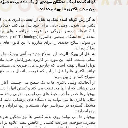
کوتاه کننده لینک: محققان سوئدی از یک ماده برنده جایزه 
بین بردن باکتری ها بهره برده اند.
به گزارش کوتاه کننده لینک به نقل از ایسنا،
باکتری هایی 
تکثیر می شوند، وقتی جایی برای خود پیدا می کنند -مثلاً ر
یا کاتترها- دردسر بزرگی در عرصه مراقبت های بهد
در سوئد، سلاح جدیدی را برای مبارزه با این کانون های ر
پیدا کرده اند.
به نقل از یورک الرت،
این سلاح جدید به آنتی بیوتیک ها 
متکی نیست. کلید این مورد در کاربرد بطورکامل جدید ماده
نوبل امسال نهفته است که چارچوب های فلزی-آلی هستند.
توانند باکتری ها را قبل از این که فرصت اتصال به سطح 
سوراخ کنند و از بین ببرند.
می پوشانند که از آنها محافظت می کند و کشتن آنها را دش
بیوفیلم ها خصوصاً در محیط های مرطوب به خوبی رشد می ک
مثال، باکتری ها می توانند به دستگاه های پزشکی مانند کا
مشکل گسترده در سرتاسر جهان هستند و رنج فراوان و هزی
بهمراه دارند.
بیوفیلم ها می توانند روی بدنه کشتی ها نیز تشکیل شو
مصرف سوخت، سرعت کشتی را کاهش دهند. علاوه بر ای