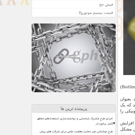
فیش حج
قیمت بیسیم موتورولا
از آنجائیکه وقتی باکتری ها به یک سطح می چسبند، آغاز به تکثیر می کنند و خودرا در یک پوشش چسبناک و لزج موسوم به «بیوفیلم»(Biofilm)
 بعنوان
د که یک
پربیننده ترین ها
تیکی را
اجرای طرح مشترک شناسایی و توانمندسازی استعدادهای مناطق
کمتر برخوردار
 افزایش
ن مشکل
طرح نوشناس چتر حمایت معاونت علمی برای شرکت های پیش