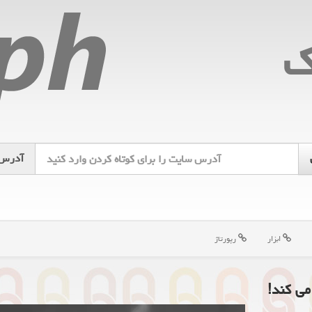
ك
آدرس
ابزار
رپورتاژ
می کند!