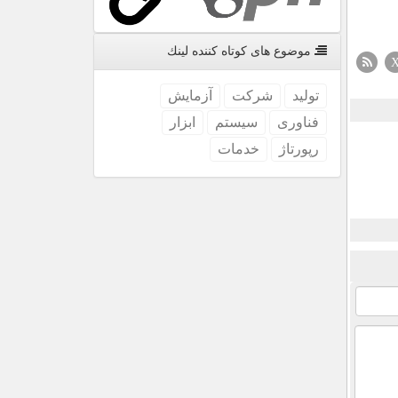
موضوع های كوتاه كننده لینك
تولید
شركت
آزمایش
فناوری
سیستم
ابزار
رپورتاژ
خدمات