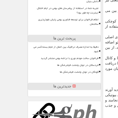
عتی نیز
دانش بنیان
تجربه شما در استفاده از پیامرسان های بومی در ایام اختلال
 بین می
اینترنت چه طور بود؟
اعلام فراخوان برای توسعه فناوری بومی پایش نفوذپذیری
های کوچکی
ساختمان
فاده از
ای اصلی
پربحث ترین ها
و اضافه
دقیقا به اندازه مصرف ترافیک بین الملل از حجم بسته کسر می
 از بین
شود
فراخوان ساخت مودم نوری با تراشه بومی منتشر گردید
و کانال
 شده اند. پژوهشگرهایی که در توسعه این گروه از مواد نقش داشته اند، جایزه نوبل شیمی سال ۲۰۲۵ را دریافت
خردسالان در تونل وحشت فیلترشکن ها
بان مورد
کودکان در تونل وحشت فیلترشکن ها
جدیدترین ها
د آورند
بیوتیکی
جامند و
ی و جذب