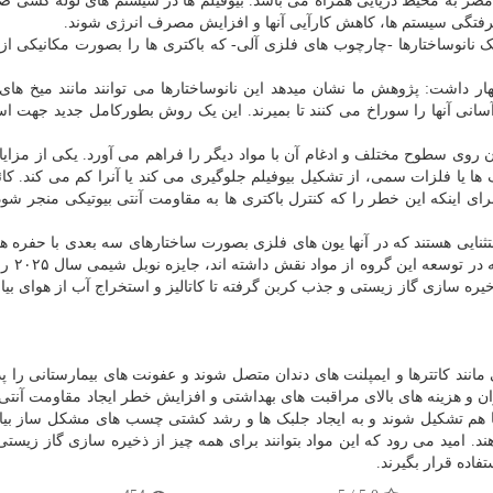
ضر به محیط دریایی همراه می باشد. بیوفیلم ها در سیستم های لوله کشی صن
فتگی سیستم ها، کاهش کارآیی آنها و افزایش مصرف انرژی شوند.
 نانوساختارها -چارچوب های فلزی آلی- که باکتری ها را بصورت مکانیکی از
رشد این پروژه اظهار داشت: پژوهش ما نشان میدهد این نانوساختارها می توانند مانند میخ 
سانی آنها را سوراخ می کنند تا بمیرند. این یک روش بطورکامل جدید جهت است
وی سطوح مختلف و ادغام آن با مواد دیگر را فراهم می آورد. یکی از مزای
ک ها یا فلزات سمی، از تشکیل بیوفیلم جلوگیری می کند یا آنرا کم می کند. کائ
ای اینکه این خطر را که کنترل باکتری ها به مقاومت آنتی بیوتیکی منجر شود،
نایی هستند که در آنها یون های فلزی بصورت ساختارهای سه بعدی با حفره ها 
های بزرگ در ماده به هم متصل
ذخیره سازی گاز زیستی و جذب کربن گرفته تا کاتالیز و استخراج آب از هوای بیا
انند کاتترها و ایمپلنت های دندان متصل شوند و عفونت های بیمارستانی را پدی
و هزینه های بالای مراقبت های بهداشتی و افزایش خطر ایجاد مقاومت آنتی 
ی ها هم تشکیل شوند و به ایجاد جلبک ها و رشد کشتی چسب های مشکل ساز بیان
د می رود که این مواد بتوانند برای همه چیز از ذخیره سازی گاز زیست
تفاده قرار بگیرند.