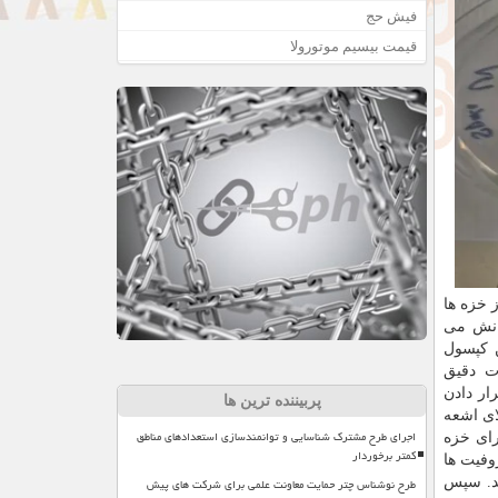
فیش حج
قیمت بیسیم موتورولا
ز خزه ها
انش می
ن کپسول
 صورت دقیق
ار دادن
پربیننده ترین ها
ای اشعه
اجرای طرح مشترک شناسایی و توانمندسازی استعدادهای مناطق
رای خزه
کمتر برخوردار
وفیت ها
طرح نوشناس چتر حمایت معاونت علمی برای شرکت های پیش
 قرار دادند و ۲۳۸ روز در آنجا ماندند. سپس