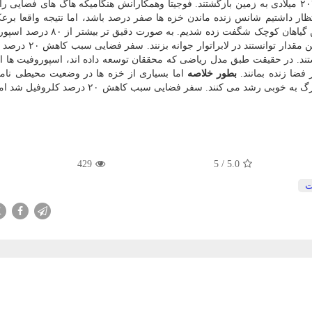
نمونه های مذکور همراه کپسول باری دراگون در ژانویه ۲۰۲۳ میلادی به زمین بازگشتند. فوجیتا وهمکارانش هنگامیکه هاگ های ف
تظار داشتیم شانس زنده ماندن خزه ها صفر درصد باشد، اما نتیجه واقعا برع
خیلی از هاگ ها زنده مانند. ما از ماندگاری خارق العاده این گیاهان کوچک شگفت زده
همچنان بعد از بازگشت از فضا زنده بودند و ۸۹ درصد از این مقدا
د. در حقیقت طبق مدل ریاضی که محققان توسعه داده اند، اسپوروفیت ها اح
بطور خلاصه
اما بسیاری از خزه ها در وضعیت محیطی نام
سراسر جهان از قطب شمال گرفته تا شنزار صحراهای بزرگ به خوبی رشد می کنند. سفر فضایی سبب ک
429
5
/
5.0
X