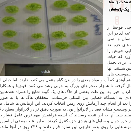
به گزارش کوتاه کننده لینک، محققان هاگ های خزه را به مدت ۹ ماه
ر یک پژوهش
ی فوجیتا از
یه ای در این
نسان ها نمی
گ های خزه بعد
ابی خویش را
ورد که حیات
ی برای تحمل
 هستند. آنها
 از خصوصیت های
م آوندی که آب و مواد مغذی را در بدن گیاه منتقل می کند، ندارند. اما خیلی ا
 گرفته تا شنزار صحراهای بزرگ به خوبی رشد می کنند. فوجیتا و همکار
 دارد یا خیر. به این علت بعضی از هاگ های یک گونه شایع را همراه هفدهمی
س شرکت نورتروپ گرومن در مارس ۲۰۲۲ میلادی به ایستگاه فضایی بین المللی فرستادند. محققان هاگ ها یا به
ا بعد از انجام چند آزمایش روی زمین انتخاب کردند. این آزمایش ها شامل قر
 وضعیت مشابه فضا در لابراتوار بود. به صورت دقیق تر در لابراتوار سطح بال
لید شد. آنها به این نتیجه رسیدند که اشعه فرابنفش مهم ترین عامل فشار ب
ر از خزه جوان و سلول های بنیادی خزه کنترل کردند. به این علت بعضی از اسپور
را به ایستگاه فضایی بین المللی فرستاندند. فضانوردان نمونه هایی را روی بدنه خارجی این سازه