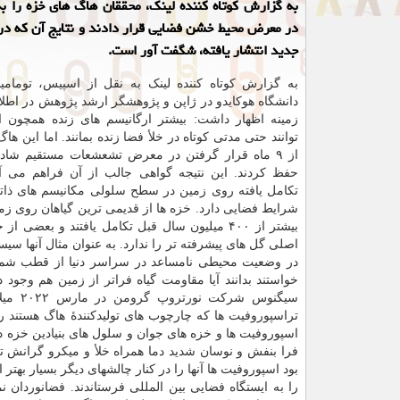
در معرض محیط خشن فضایی قرار دادند و نتایج آن که د
جدید انتشار یافته، شگفت آور است.
به گزارش کوتاه کننده لینک به نقل از اسپیس، تومامیچ
دانشگاه هوکایدو در ژاپن و پژوهشگر ارشد پژوهش در اطلاع
زمینه اظهار داشت: بیشتر ارگانیسم های زنده همچون ا
توانند حتی مدتی کوتاه در خلأ فضا زنده بمانند. اما این ها
از ۹ ماه قرار گرفتن در معرض تشعشعات مستقیم شاد
حفظ کردند. این نتیجه گواهی جالب از آن فراهم می آ
تکامل یافته روی زمین در سطح سلولی مکانیسم های ذات
شرایط فضایی دارد. خزه ها از قدیمی ترین گیاهان روی زمین
بیشتر از ۴۰۰ میلیون سال قبل تکامل یافتند و بعضی
اصلی گل های پیشرفته تر را ندارد. به عنوان مثال آنها سیست
در وضعیت محیطی نامساعد در سراسر دنیا از قطب شمال
خواستند بدانند آیا مقاومت گیاه فراتر از زمین هم وجود
سیگنو
تراسپوروفیت ها که چارچوب های تولیدکنندهٔ هاگ هستند ر
اسپوروفیت ها و خزه های جوان و سلول های بنیادین خزه در
فرا بنفش و نوسان شدید دما همراه خلأ و میکرو گرانش تق
بود اسپوروفیت ها آنها را در کنار چالشهای دیگر بسیار بهت