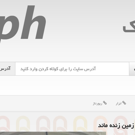
ك
آدرس
ابزار
رپورتاژ
مین زنده ماند