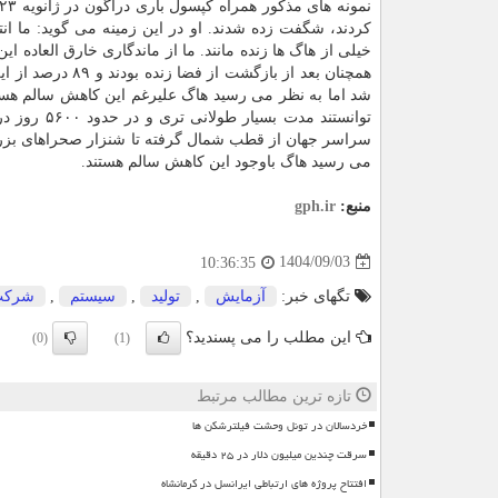
کردند، شگفت زده شدند. او در این زمینه می گوید: ما ان
شد اما به نظر می رسید هاگ علیرغم این کاهش سالم هستن
توانستند مدت بسیار طولانی تری و در حدود ۵۶۰۰ روز در فضا زنده بمانند.
می رسید هاگ باوجود این کاهش سالم هستند.
منبع:
gph.ir
1404/09/03
10:36:35
تگهای خبر:
آزمایش
,
تولید
,
سیستم
,
شركت
این مطلب را می پسندید؟
(0)
(1)
تازه ترین مطالب مرتبط
خردسالان در تونل وحشت فیلترشکن ها
سرقت چندین میلیون دلار در ۲۵ دقیقه
افتتاح پروژه های ارتباطی ایرانسل در کرمانشاه