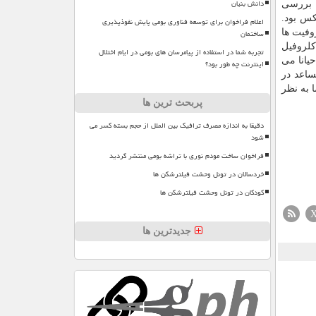
دانش بنیان
ضایی را بررسی
کس بود.
اعلام فراخوان برای توسعه فناوری بومی پایش نفوذپذیری
ساختمان
 شدیم. به صورت دقیق تر بیشتر از ۸۰ درصد اسپوروفیت ها
ر توانستند در لابراتوار جوانه بزنند. سفر فضایی سبب کاهش ۲۰ درصد کلروفیل
تجربه شما در استفاده از پیامرسان های بومی در ایام اختلال
یانا می
اینترنت چه طور بود؟
ساعد در
اهش ۲۰ درصد کلروفیل شد اما به نظر
پربحث ترین ها
دقیقا به اندازه مصرف ترافیک بین الملل از حجم بسته کسر می
شود
فراخوان ساخت مودم نوری با تراشه بومی منتشر گردید
خردسالان در تونل وحشت فیلترشکن ها
کودکان در تونل وحشت فیلترشکن ها
جدیدترین ها