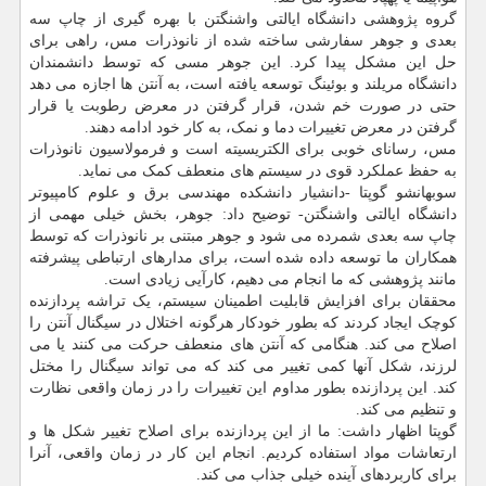
گروه پژوهشی دانشگاه ایالتی واشنگتن با بهره گیری از چاپ سه
بعدی و جوهر سفارشی ساخته شده از نانوذرات مس، راهی برای
حل این مشکل پیدا کرد. این جوهر مسی که توسط دانشمندان
دانشگاه مریلند و بوئینگ توسعه یافته است، به آنتن ها اجازه می دهد
حتی در صورت خم شدن، قرار گرفتن در معرض رطوبت یا قرار
گرفتن در معرض تغییرات دما و نمک، به کار خود ادامه دهند.
مس، رسانای خوبی برای الکتریسیته است و فرمولاسیون نانوذرات
به حفظ عملکرد قوی در سیستم های منعطف کمک می نماید.
سوبهانشو گوپتا -دانشیار دانشکده مهندسی برق و علوم کامپیوتر
دانشگاه ایالتی واشنگتن- توضیح داد: جوهر، بخش خیلی مهمی از
چاپ سه بعدی شمرده می شود و جوهر مبتنی بر نانوذرات که توسط
همکاران ما توسعه داده شده است، برای مدارهای ارتباطی پیشرفته
مانند پژوهشی که ما انجام می دهیم، کارآیی زیادی است.
محققان برای افزایش قابلیت اطمینان سیستم، یک تراشه پردازنده
کوچک ایجاد کردند که بطور خودکار هرگونه اختلال در سیگنال آنتن را
اصلاح می کند. هنگامی که آنتن های منعطف حرکت می کنند یا می
لرزند، شکل آنها کمی تغییر می کند که می تواند سیگنال را مختل
کند. این پردازنده بطور مداوم این تغییرات را در زمان واقعی نظارت
و تنظیم می کند.
گوپتا اظهار داشت: ما از این پردازنده برای اصلاح تغییر شکل ها و
ارتعاشات مواد استفاده کردیم. انجام این کار در زمان واقعی، آنرا
برای کاربردهای آینده خیلی جذاب می کند.