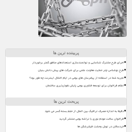
پربیننده ترین ها
اجرای طرح مشترک شناسایی و توانمندسازی استعدادهای مناطق کمتر برخوردار
طرح نوشناس چتر حمایت معاونت علمی برای شرکت های پیش دانش بنیان
تجربه شما در استفاده از پیامرسان های بومی در ایام اختلال اینترنت چه طور بود؟
اعلام فراخوان برای توسعه فناوری بومی پایش نفوذپذیری ساختمان
پربحث ترین ها
دقیقا به اندازه مصرف ترافیک بین الملل از حجم بسته کسر می شود
فراخوان ساخت مودم نوری با تراشه بومی منتشر گردید
خردسالان در تونل وحشت فیلترشکن ها