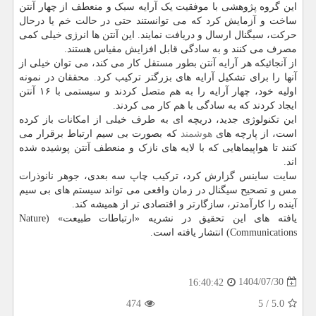
این گروه پژوهشی با موفقیت یک آرایه سبک و منعطف از چهار آنتن
ساخت و آزمایش کرد که می توانستند حتی در حالت خم یا درحال
حرکت، سیگنال ارسال و دریافت نمایند. این آنتن ها انرژی خیلی کمی
مصرف می کنند و به سادگی قابل افزایش مقیاس هستند.
از آنجائیکه هر آرایه آنتن بطور مستقل کار می کند، می توان خیلی از
آنها را برای تشکیل آرایه های بزرگتر ترکیب کرد. محققان در نمونه
اولیه خود، چهار آرایه را به هم متصل کردند و سیستمی با ۱۶ آنتن
ایجاد کردند که به سادگی با هم کار می کردند.
این تکنولوژی جدید، دریچه ای به طرف خیلی از امکانات باز کرده
است، از پارچه های
هوشمند
که بصورت بی سیم ارتباط برقرار می
کنند تا هواپیماهایی که با لایه های نازک و منعطف آنتن پوشیده شده
اند.
سایت ساینس گزارش کرد، ترکیب چاپ سه بعدی، جوهر نانوذرات
مس و تصحیح سیگنال در زمان واقعی می تواند سیستم های بی سیم
آینده را کارآمدتر، سازگارتر و اقتصادی تر از همیشه کند.
یافته های این تحقیق در نشریه «ارتباطات طبیعت» (Nature
Communications) انتشار یافته است.
1404/07/30
16:40:42
474
5
/
5.0