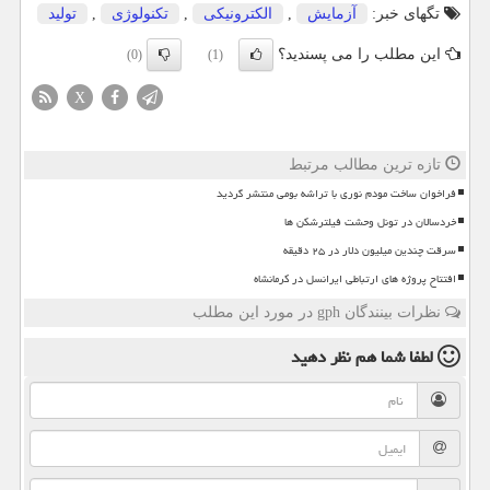
تگهای خبر:
آزمایش
,
الكترونیكی
,
تكنولوژی
,
تولید
این مطلب را می پسندید؟
(0)
(1)
X
تازه ترین مطالب مرتبط
فراخوان ساخت مودم نوری با تراشه بومی منتشر گردید
خردسالان در تونل وحشت فیلترشکن ها
سرقت چندین میلیون دلار در ۲۵ دقیقه
افتتاح پروژه های ارتباطی ایرانسل در کرمانشاه
نظرات بینندگان gph در مورد این مطلب
لطفا شما هم
نظر دهید