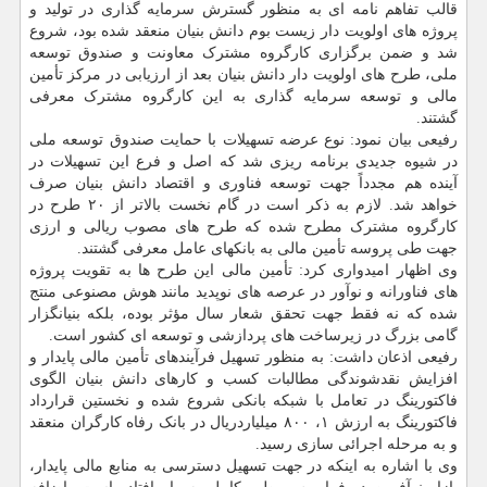
قالب تفاهم نامه ای به منظور گسترش سرمایه گذاری در تولید و
پروژه های اولویت دار زیست بوم دانش بنیان منعقد شده بود، شروع
شد و ضمن برگزاری کارگروه مشترک معاونت و صندوق توسعه
ملی، طرح های اولویت دار دانش بنیان بعد از ارزیابی در مرکز تأمین
مالی و توسعه سرمایه گذاری به این کارگروه مشترک معرفی
گشتند.
رفیعی بیان نمود: نوع عرضه تسهیلات با حمایت صندوق توسعه ملی
در شیوه جدیدی برنامه ریزی شد که اصل و فرع این تسهیلات در
آینده هم مجدداً جهت توسعه فناوری و اقتصاد دانش بنیان صرف
خواهد شد. لازم به ذکر است در گام نخست بالاتر از ۲۰ طرح در
کارگروه مشترک مطرح شده که طرح های مصوب ریالی و ارزی
جهت طی پروسه تأمین مالی به بانکهای عامل معرفی گشتند.
وی اظهار امیدواری کرد: تأمین مالی این طرح ها به تقویت پروژه
های فناورانه و نوآور در عرصه های نوپدید مانند هوش مصنوعی منتج
شده که نه فقط جهت تحقق شعار سال مؤثر بوده، بلکه بنیانگزار
گامی بزرگ در زیرساخت های پردازشی و توسعه ای کشور است.
رفیعی اذعان داشت: به منظور تسهیل فرآیندهای تأمین مالی پایدار و
افزایش نقدشوندگی مطالبات کسب و کارهای دانش بنیان الگوی
فاکتورینگ در تعامل با شبکه بانکی شروع شده و نخستین قرارداد
فاکتورینگ به ارزش ۱، ۸۰۰ میلیاردریال در بانک رفاه کارگران منعقد
و به مرحله اجرائی سازی رسید.
وی با اشاره به اینکه در جهت تسهیل دسترسی به منابع مالی پایدار،