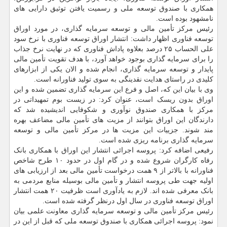
همکاری با صندوق توسعه ملی و رسمیت یافتن توثیق دارایی های
نامشهود بوده است.
رئیس مرکز تأمین مالی و توسعه سرمایه گذاری، در مورد اوراق
توسعه فناوری اظهار داشت: انتشار اوراق توسعه فناوری با نرخ سود
علی الحساب ۲۵ درصد بعلاوه پاداش فناوری که در نهایت نرخ جذاب
را برای سرمایه گذاری بوجود خواهد آورد، با هدف تقویت تأمین مالی
پایدار و توسعه سرمایه گذاری، انجام شده و الان یکی از ابزارهای
کلیدی در راستای هدایت نقدینگی به سوی تولید فناورانه است.
وی با بیان این که، اصل و فرع این سرمایه گذاری تضمین شده و این
اوراق بدون ریسک است، عنوان کرد: در زیست بوم تمهیداتی در
مرکز با همکاری صندوق نوآوری و شکوفایی اندیشیده شد که
دارندگان این اوراق بتوانند از مزیت های تأمین مالی مضاعف بهره
مند شوند. جزییات این مزیت ها در مرکز تأمین مالی و توسعه
سرمایه گذاری برنامه ریزی شده است.
رفیعی اضافه کرد: پروسه اجرائی انتشار این اوراق با همکاری بانک
رفاه کارگران شروع شده و در گام اول در حدود ۱۰ طرح شاخص
فناورانه با بالاتر از ۹ همت درخواست تأمین مالی بعد از ارزیابی های
اولیه جهت طی پروسه انتشار و تأمین مالی بوسیله منابع مردمی به
بانک معرفی شده اند. لازم به یادآوری است ظرفیت ۲۰ همت انتشار
اوراق توسعه فناوری در سال اول درنظر گرفته شده است.
رئیس مرکز تأمین مالی و توسعه سرمایه گذاری معاونت علمی بیان
نمود: پروسه اجرائی همکاری با صندوق توسعه ملی که قبل از این در