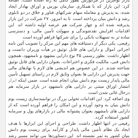
بازار نوآفرین در فرابورس بطور کامل به راه افتاده است، اضافه
کرد: این بازار که با همکاری سازمان بورس و اوراق بهادار ایجاد
شده، به پذیرش و معامله سهام شرکتهای فناور و خلاق در دو تابلوی
رشد و دانش بنیان پرداخته است. تا به امروز، ۲۷ شرکت در این بازار
پذیرفته شده اند و چهار شرکت هم عرضه اولیه داشته اند. این
اقدامات افزایش نقدشوندگی و سهولت تأمین مالی، و دسترسی
ساده تر به تسهیلات بانکی را برای شرکتها فراهم آورده است.
رفیعی، یکی دیگر از دستیافته های مهم این مرکز را تصویب آئین نامه
اجرائی اموال و دارایی های قابل توثیق در هیأت وزیران دانست و
اظهار داشت: بطور رسمی ۳۵ نوع دارایی مشهود و نامشهود، همچون
دانش فنی، مالکیت فکری و اختراعات، بعنوان دارایی های قابل توثیق
شناخته شدند. در این خصوص هم اندیشی های لازم با نهادهای مالی
جهت پذیرش این دارایی ها بعنوان وثایق لازم در راستای تسهیل تأمین
مالی پایدار زیست بوم دانش بنیان انجام شده است. ضمن اینکه
ابزار
انتشار اوراق مبتنی بر دارایی های نامشهود در بازار سرمایه هم
درحال غائی شدن است.
وی اضافه کرد: این اقدامات تحولی بزرگ در توانمندسازی زیست بوم
دانش بنیان به وجود آورده و این امکان را فراهم آورده است که از
دارایی های نامشهود بعنوان پشتوانه مالی در بازارهای پول و سرمایه
کشور استفاده گردد.
رفیعی در انتها اظهار داشت: طراحی و اجرای این ابزارها با هدف
ایجاد یک نظام تأمین مالی پایدار و کارآمد برای زیست بوم دانش
بنیان کشور به ثمر نشسته اند. این دستاوردها می توانند مسیر رشد