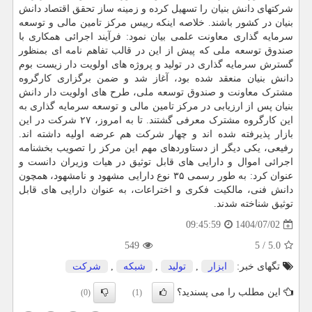
شرکتهای دانش بنیان را تسهیل کرده و زمینه ساز تحقق اقتصاد دانش
بنیان در کشور باشند. خلاصه اینکه رییس مرکز تامین مالی و توسعه
سرمایه گذاری معاونت علمی بیان نمود: فرآیند اجرائی همکاری با
صندوق توسعه ملی که پیش از این در قالب تفاهم نامه ای بمنظور
گسترش سرمایه گذاری در تولید و پروژه های اولویت دار زیست بوم
دانش بنیان منعقد شده بود، آغاز شد و ضمن برگزاری کارگروه
مشترک معاونت و صندوق توسعه ملی، طرح های اولویت دار دانش
بنیان پس از ارزیابی در مرکز تامین مالی و توسعه سرمایه گذاری به
این کارگروه مشترک معرفی گشتند. تا به امروز، ۲۷ شرکت در این
بازار پذیرفته شده اند و چهار شرکت هم عرضه اولیه داشته اند.
رفیعی، یکی دیگر از دستاوردهای مهم این مرکز را تصویب بخشنامه
اجرائی اموال و دارایی های قابل توثیق در هیات وزیران دانست و
عنوان کرد: به طور رسمی ۳۵ نوع دارایی مشهود و نامشهود، همچون
دانش فنی، مالکیت فکری و اختراعات، به عنوان دارایی های قابل
توثیق شناخته شدند.
1404/07/02
09:45:59
549
5
/
5.0
تگهای خبر:
ابزار
,
تولید
,
شبكه
,
شركت
این مطلب را می پسندید؟
(0)
(1)