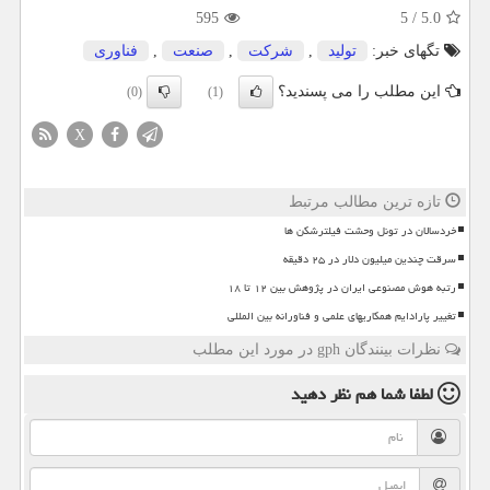
595
5
/
5.0
تگهای خبر:
تولید
,
شركت
,
صنعت
,
فناوری
این مطلب را می پسندید؟
(0)
(1)
X
تازه ترین مطالب مرتبط
خردسالان در تونل وحشت فیلترشکن ها
سرقت چندین میلیون دلار در ۲۵ دقیقه
رتبه هوش مصنوعی ایران در پژوهش بین ۱۲ تا ۱۸
تغییر پارادایم همکاریهای علمی و فناورانه بین المللی
نظرات بینندگان gph در مورد این مطلب
لطفا شما هم
نظر دهید