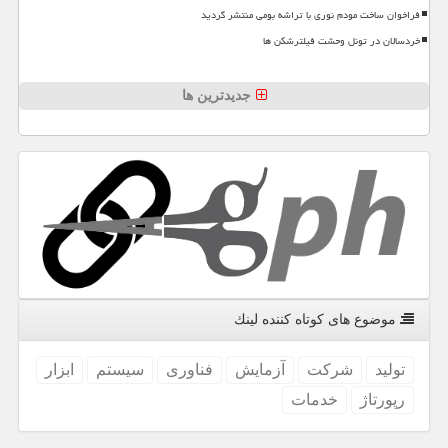
فراخوان ساخت مودم نوری با تراشه بومی منتشر گردید
خردسالان در تونل وحشت فیلترشکن ها
جدیدترین ها
موضوع های كوتاه كننده لینك
تولید
شركت
آزمایش
فناوری
سیستم
ابزار
رپورتاژ
خدمات