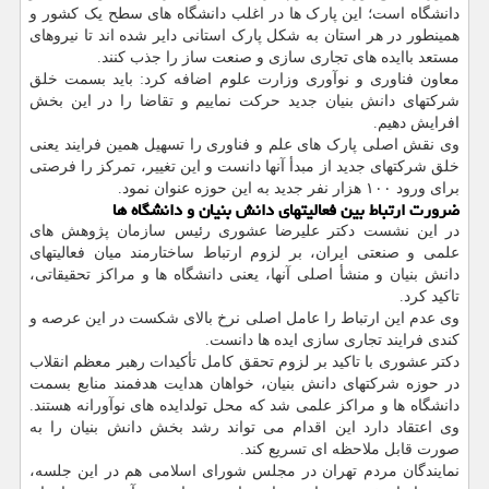
دانشگاه است؛ این پارک ها در اغلب دانشگاه های سطح یک کشور و
همینطور در هر استان به شکل پارک استانی دایر شده اند تا نیروهای
مستعد باایده های تجاری سازی و صنعت ساز را جذب کنند.
معاون فناوری و نوآوری وزارت علوم اضافه کرد: باید بسمت خلق
شرکتهای دانش بنیان جدید حرکت نماییم و تقاضا را در این بخش
افرایش دهیم.
وی نقش اصلی پارک های علم و فناوری را تسهیل همین فرایند یعنی
خلق شرکتهای جدید از مبدأ آنها دانست و این تغییر، تمرکز را فرصتی
برای ورود ۱۰۰ هزار نفر جدید به این حوزه عنوان نمود.
ضرورت ارتباط بین فعالیتهای دانش بنیان و دانشگاه ها
در این نشست دکتر علیرضا عشوری رئیس سازمان پژوهش های
علمی و صنعتی ایران، بر لزوم ارتباط ساختارمند میان فعالیتهای
دانش بنیان و منشأ اصلی آنها، یعنی دانشگاه ها و مراکز تحقیقاتی،
تاکید کرد.
وی عدم این ارتباط را عامل اصلی نرخ بالای شکست در این عرصه و
کندی فرایند تجاری سازی ایده ها دانست.
دکتر عشوری با تاکید بر لزوم تحقق کامل تأکیدات رهبر معظم انقلاب
در حوزه شرکتهای دانش بنیان، خواهان هدایت هدفمند منابع بسمت
دانشگاه ها و مراکز علمی شد که محل تولدایده های نوآورانه هستند.
وی اعتقاد دارد این اقدام می تواند رشد بخش دانش بنیان را به
صورت قابل ملاحظه ای تسریع کند.
نمایندگان مردم تهران در مجلس شورای اسلامی هم در این جلسه،