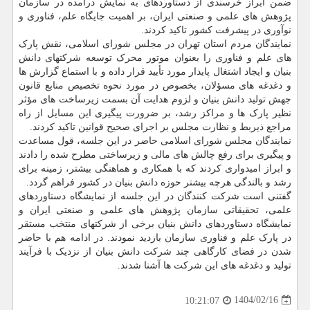
ضمن ابراز خرسندی از دستاوردهای به نمایش درآمده در سازمان
پژوهش های علمی و صنعتی ایران، بر اهمیت جایگاه علم، فناوری و
نوآوری در پیشرفت کشور تاکید کردند.
نمایندگان مردم استان تهران در مجلس شورای اسلامی، نقش پارک
های علم و فناوری را بعنوان موتور محرک توسعه شرکتهای دانش
بنیان و ایجاد اشتغال پایدار مورد تأیید قرار داده و با استماع گزارش ها
و دغدغه های مسؤلان، بخصوص در مورد نحوه تخصیص منابع قانون
جهش تولید دانش بنیان و لزوم هدایت آن بسمت زیرساخت های مؤثر
نظیر پارک ها و مراکز رشد، بر ضرورت پیگیری این مسایل از راه
مراجع ذیربط و نظارت مجلس بر اجرای صحیح قوانین تاکید کردند.
نمایندگان مجلس شورای اسلامی حاضر در این جلسه، قول مساعدت
و پیگیری برای رفع چالش های مالی و زیرساختی مطرح شده را دادند
و ابراز امیدواری کردند که با همکاری و هماهنگی بیشتر، زمینه برای
رشد و بالندگی هرچه بیشتر حوزه دانش بنیان در کشور فراهم گردد.
گفتنی است شرکت کنندگان در این جلسه از نمایشگاه دستاوردهای
علمی، تحقیقاتی سازمان پژوهش های علمی و صنعتی ایران و
نمایشگاه دستاوردهای دانش بنیان برخی از شرکتهای منتخب مستقر
در پارک علم و فناوری سازمان بازدید نمودند. در ادامه هم با حاضر
شدن در فضای کارگاهی چند شرکت دانش بنیان از نزدیک با فرآیند
تولید و دغدغه های این شرکت ها آشنا شدند.
1404/02/16
10:21:07