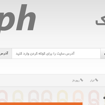
ك
آدرس
ابزار
رپورتاژ