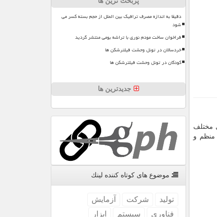
پربحث ترین ها
دقیقا به اندازه مصرف ترافیک بین الملل از حجم بسته کسر می
شود
فراخوان ساخت مودم نوری با تراشه بومی منتشر گردید
خردسالان در تونل وحشت فیلترشکن ها
کودکان در تونل وحشت فیلترشکن ها
جدیدترین ها
ی مختلف
 منظم و
موضوع های كوتاه كننده لینك
تولید
شركت
آزمایش
فناوری
سیستم
ابزار