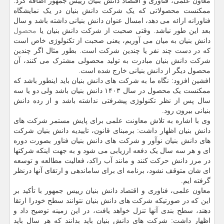
معاون علمی، فناوری و اقتصاد دانش بنیان رییس جمهور اضافه کرد:
ممکنست محصولاتی که یک شرکت دانش بنیان در یک نمایشگاه
فناورانه ارائه می دهد، امسال عنوان دانش بنیانی داشته باشد و سال
بعد این طور نباشد. وقتی صحبت از شرکت دانش بنیان یا
محصول
دانش بنیان به میان می آوریم، یعنی صحبت از تکنولوژی خاص است
که در دست چند نفر یا چندین شرکت است. بطور مثال اگر چندین
شرکت دانش بنیان مبادرت به تولید محصولی مشترک می کنند، آن
محصول دیگر از دانش بنیانی خارج شده است.
افشین افزود: نگاه ما به شرکت های دانش بنیان باید اینطور باشد که
ممکنست یک محصول در سال ۱۴۰۳ دانش بنیان باشد ولی دو یا سه
سال پس از نظر تکنولوژی پیشرفتی نداشته باشد و از رده دانش
بنیانی بیرون رود.
وی با اشاره به تلاش معاونت علمی برای پایش مستمر شرکت های
دانش بنیان اظهار داشت: برمبنای قانون، تاییدیه دانش بنیان شرکت
های دانش بنیان نوآور و شرکت های دانش بنیان فناور بصورت دوره
ای و هر سه سال یک دفعه ارزیابی می شود و به جهت اینکه شرکتها
در مرز دانش حرکت کنند و مانند آب راکد، فعالیت مطالعه و توسعه
ای شان متوقف نشود، برنامه ای برای ساماندهی و ارتقای آنها درنظر
گرفته ایم.
معاون علمی، فناوری و اقتصاد دانش بنیان رییس جمهور با تأکید بر
این که در صورتیکه شرکت های دانش بنیان نتوانند سطح خودرا ارتقا
دهند، سطح بندی آنها تنزل خواهد یافت، در این زمینه توضیح داد و
اظهار داشت: شرکت های دانش بنیان باید بدانند که هر سال باید