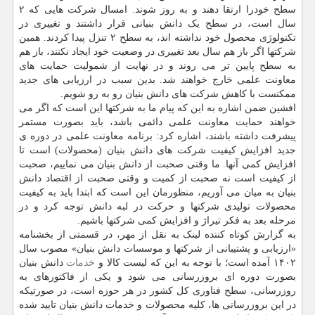
سطح خودرا ارتقا دهند و به روز شوند. امسال شرکت هایی که ۲
سال است، در سطح یک دانش بنیانی قرار داشتند و تغییری در
تکنولوژی محصول خود نداشته اند، به سطح ۲ تنزل پیدا کردند. همین
شرکتها اگر باز هم سال بعد تغییری در وضعیت خود ایجاد نکنند، باز هم
به سطح پایین تر می روند و در نهایت از شمولیت حمایت های
معاونت علمی خارج خواهند شد. بدین سبب در ارزیابی های جدید
ممکنست با کاهش شرکت های دانش بنیان رو به رو شویم.
افشین ضمن اشاره به این که پیام ما به شرکتها این است که اگر می
خواهند حمایت معاونت علمی دائمی باشد، باید بصورت مستمر
پیشرفت داشته باشند، اشاره کرد: برنامه معاونت علمی در دوره ی
جدید افزایش کیفیت شرکت های دانش بنیان (محصولات) است تا
افزایش کمی آنها. ما وقتی صحبت از دانش بنیان می نماییم، صحبت
از کیفیت است نه صحبت از کمیت و وقتی صحبت از اقتصاد دانش
بنیان به میان می آوریم، منظورمان این است که ابتدا باید به کیفیت
محصولات تولیدی شرکتها و حرکت در لبه دانش توجه کرد و در
مرحله بعد به فکر تیراژ و افزایش کمی شرکتها باشیم.
به گزارش کوتاه کننده لینک به نقل از مهر، در قسمتی از بخشنامه
«ارزیابی و پشتیبانی از شرکتها و موسسات دانش بنیان» مصوب سال
۱۴۰۲ آمده است؛ با توجه به این که لیست کالا و
خدمات
دانش بنیان
بصورت دوره ای بروزرسانی می شود و یکی از فاکتورهای به
روزرسانی، سطح فناوری کل کشور در هر حوزه است، در صورتیکه
در این بروزرسانی ها، کلیه محصولات و خدمات دانش بنیان تایید شده