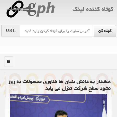
كوتاه كننده لینك
URL
منو
هشدار به دانش بنیان ها فناوری محصولات به روز
نشود سطح شرکت تنزل می ‎یابد