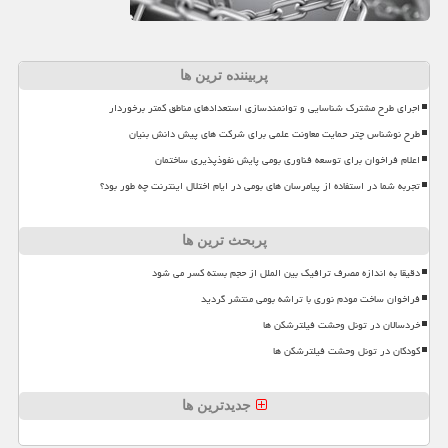
پربیننده ترین ها
اجرای طرح مشترک شناسایی و توانمندسازی استعدادهای مناطق کمتر برخوردار
طرح نوشناس چتر حمایت معاونت علمی برای شرکت های پیش دانش بنیان
اعلام فراخوان برای توسعه فناوری بومی پایش نفوذپذیری ساختمان
تجربه شما در استفاده از پیامرسان های بومی در ایام اختلال اینترنت چه طور بود؟
پربحث ترین ها
دقیقا به اندازه مصرف ترافیک بین الملل از حجم بسته کسر می شود
فراخوان ساخت مودم نوری با تراشه بومی منتشر گردید
خردسالان در تونل وحشت فیلترشکن ها
کودکان در تونل وحشت فیلترشکن ها
جدیدترین ها