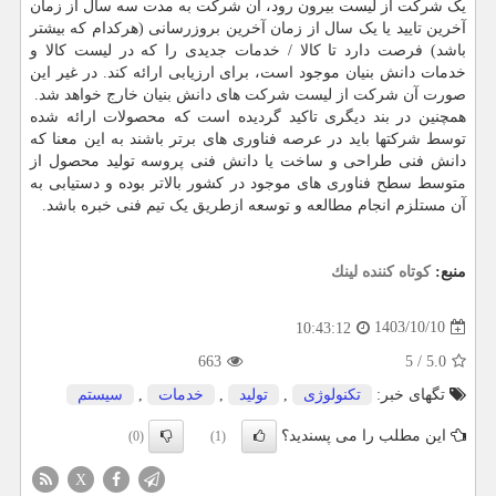
یک شرکت از لیست بیرون رود، آن شرکت به مدت سه سال از زمان
آخرین تایید یا یک سال از زمان آخرین بروزرسانی (هرکدام که بیشتر
باشد) فرصت دارد تا کالا / خدمات جدیدی را که در لیست کالا و
خدمات دانش بنیان موجود است، برای ارزیابی ارائه کند. در غیر این
صورت آن شرکت از لیست شرکت های دانش بنیان خارج خواهد شد.
همچنین در بند دیگری تاکید گردیده است که محصولات ارائه شده
توسط شرکتها باید در عرصه فناوری های برتر باشند به این معنا که
دانش فنی طراحی و ساخت یا دانش فنی پروسه تولید محصول از
متوسط سطح فناوری های موجود در کشور بالاتر بوده و دستیابی به
آن مستلزم انجام مطالعه و توسعه ازطریق یک تیم فنی خبره باشد.
منبع:
كوتاه كننده لینك
1403/10/10
10:43:12
663
5
/
5.0
تگهای خبر:
تكنولوژی
,
تولید
,
خدمات
,
سیستم
این مطلب را می پسندید؟
(0)
(1)
X