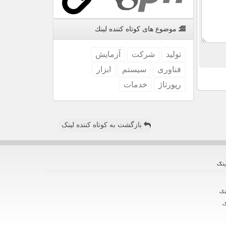
موضوع های كوتاه كننده لینك
تولید
شركت
آزمایش
فناوری
سیستم
ابزار
رپورتاژ
خدمات
بازگشت به کوتاه کننده لینک
ینك
نك
ك