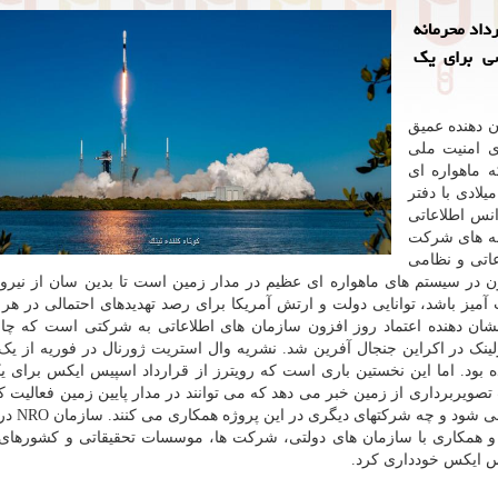
داد محرمانه
ی برای یک
ان دهنده عمیق
 امنیت ملی
 ماهواره ای
ر را برپایه قراردادی ۱.۸ میلیارد دلاری که در ۲۰۲۱ میلادی با دفتر
ا کرده، می سازد. NRO یک آژانس اطلاعاتی
مه های شرکت
عاتی و نظامی
ون در سیستم های ماهواره ای عظیم در مدار زمین است تا بدین سان از نیرو
یت آمیز باشد، توانایی دولت و ارتش آمریکا برای رصد تهدیدهای احتمالی در هر 
د نشان دهنده اعتماد روز افزون سازمان های اطلاعاتی به شرکتی است که چ
لینک در اکراین جنجال آفرین شد. نشریه وال استریت ژورنال در فوریه از یک 
اطلاع داده بود. اما این نخستین باری است که رویترز از قرارداد اسپیس ایکس برای
صویربرداری از زمین خبر می دهد که می توانند در مدار پایین زمین فعالیت کنند
هنوز معلوم نیست شبکه ماهواره ا
و همکاری با سازمان های دولتی، شرکت ها، موسسات تحقیقاتی و کشورهای 
پیس ایکس خودداری کرد.