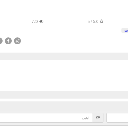
720
5
/
5.0
ت
X