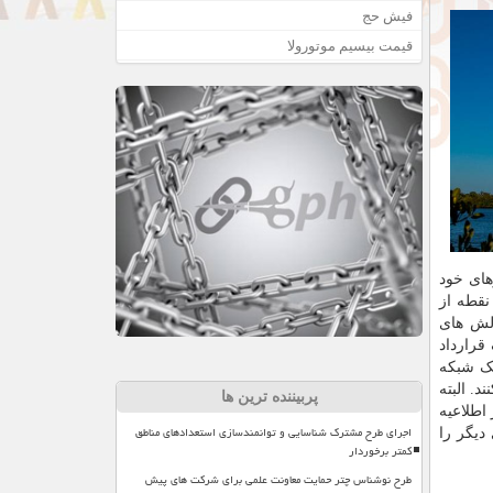
فیش حج
قیمت بیسیم موتورولا
های خود
نقطه از
الش های
قرارداد
 یک شبکه
. البته
پربیننده ترین ها
ی جدید چه زمان فعال می شود و چه شرکتهای دیگری در این پروژه همکاری می کنند. سازمان NRO در اطلاعیه
اجرای طرح مشترک شناسایی و توانمندسازی استعدادهای مناطق
دیگر را
کمتر برخوردار
طرح نوشناس چتر حمایت معاونت علمی برای شرکت های پیش