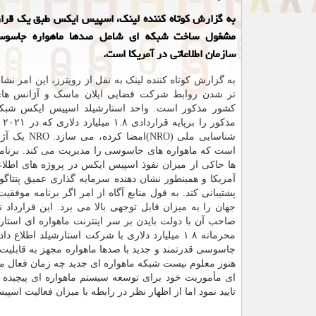
به گزارش کوتاه کننده لینک، اسپیس ایکس طبق یک قرار
مشغول ساخت شبکه ای شامل صدها ماهواره جاسوس
سازمان اطلاعاتی در آمریکا است.
به گزارش کوتاه کننده لینک به نقل از رویترز، این امر نش
تر شدن روابط شرکت فضایی ایلان ماسک و آژانس های
کشور مذکور است. واحد استارشیلد اسپیس ایکس شبکه
مذکو
شناسایی ملی (NRO)امض
است که ماهواره های جاسوسی را مدیریت می کند. برنا
ها حاکی از میزان نفوذ اسپیس ایکس در پروژه های اطلا
آمریکا و همینطور نشان دهنده سرمایه گذاری عمیق پنتاگ
پشتیبانی کند. به قول منابع آگاه از امر اگر برنامه موفق
جهان را به میزان قابل توجهی بالا می برد. این قراردا
صاحب آن با دولت بایدن بر سر اینترنت ماهواره ای استار
محرمانه ۱.۸ میلیارد دلاری با شرکت استارشیلد 
جاسوسی قدرتمند و جدید با صدها ماهواره مجهز به قابلیت ت
ای مأموریت خود برای توسعه سیستم ماهواره ای پیچیده 
تایید نمود اما از اظهار نظر در رابطه با میزان فعالیت اس