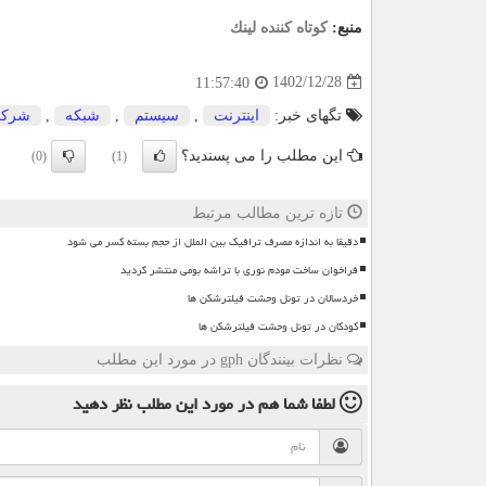
منبع:
كوتاه كننده لینك
1402/12/28
11:57:40
تگهای خبر:
اینترنت
,
سیستم
,
شبكه
,
شرك
این مطلب را می پسندید؟
(0)
(1)
تازه ترین مطالب مرتبط
دقیقا به اندازه مصرف ترافیک بین الملل از حجم بسته کسر می شود
فراخوان ساخت مودم نوری با تراشه بومی منتشر گردید
خردسالان در تونل وحشت فیلترشکن ها
کودکان در تونل وحشت فیلترشکن ها
نظرات بینندگان gph در مورد این مطلب
لطفا شما هم
در مورد این مطلب
نظر دهید