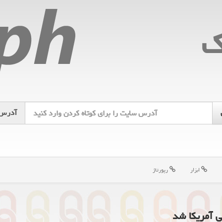
ك
آدرس
ابزار
رپورتاژ
 آمریکا شد