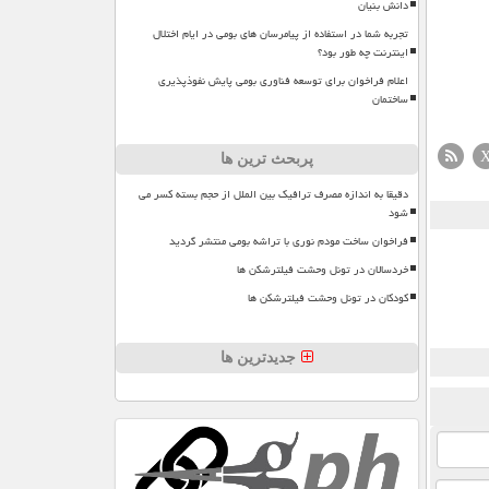
دانش بنیان
تجربه شما در استفاده از پیامرسان های بومی در ایام اختلال
اینترنت چه طور بود؟
اعلام فراخوان برای توسعه فناوری بومی پایش نفوذپذیری
ساختمان
پربحث ترین ها
دقیقا به اندازه مصرف ترافیک بین الملل از حجم بسته کسر می
شود
فراخوان ساخت مودم نوری با تراشه بومی منتشر گردید
خردسالان در تونل وحشت فیلترشکن ها
کودکان در تونل وحشت فیلترشکن ها
جدیدترین ها