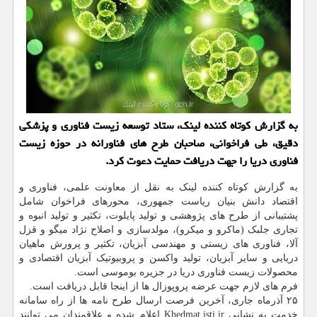
به گزارش کوتاه کننده لینک، ستاد توسعه زیست فناوری و پزشکی
دقیق، طی فراخوانی، صاحبان طرح های فناورانه در حوزه زیست
فناوری دریا را جهت دریافت حمایت دعوت کرد.
به گزارش کوتاه کننده لینک به نقل از معاونت علمی، فناوری و
اقتصاد دانش بنیان ریاست جمهوری، محورهای فراخوان شامل
پشتیبانی از طرح های پژوهشی و تولید پایلوت، تکثیر و تولید انبوه و
تجاری جلبک (ماکرو و میکرو)، مولدسازی و اصلاح نژاد میگو و قزل
آلا، فناوری های زیستی و مهندسی آبزیان، تکثیر و پرورش ماهیان
دریایی و سایر آبزیان، تولید واکسن و پروبیوتیک آبزیان اقتصادی و
محصولات زیست فناوری دریا در جزیره بوموسی است.
فرم های لازم جهت عرضه پروپوزال ها از اینجا قابل دریافت است.
۲۵ آذرماه جاری، آخرین فرصت ارسال طرح نامه ها از راه سامانه
خدمت به نشانی Khedmat.isti.ir اعلام شده و علاقمندان می توانند