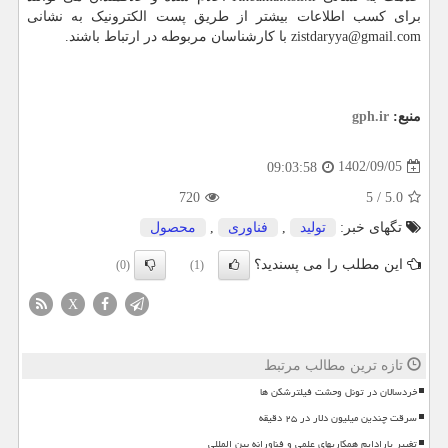
برای کسب اطلاعات بیشتر از طریق پست الکترونیک به نشانی
zistdaryya@gmail.com
با کارشناسان مربوطه در ارتباط باشند.
منبع:
gph.ir
1402/09/05
09:03:58
720
5
/
5.0
تگهای خبر:
تولید
,
فناوری
,
محصول
این مطلب را می پسندید؟
(0)
(1)
X
تازه ترین مطالب مرتبط
خردسالان در تونل وحشت فیلترشکن ها
سرقت چندین میلیون دلار در ۲۵ دقیقه
تغییر پارادایم همکاریهای علمی و فناورانه بین المللی