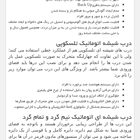
دارای سیستم باطری
Back Up
عدم ایجاد آلودگی صوتی به هنگام باز و بسته شدن
کنترل تردد و عبور و مرور افراد
قابلیت نصب انواع فریم های آلومینیومی و استیل در رنگ های دلخواه و ابعاد مختلف
قابلیت تنظیم سرعت باز و بسته شدن در بنا بر میزان تردد، همچنین فصول سال و
یا حتی ساعت مختلف شبانه روز
درب شیشه اتوماتیک تلسکوپی
درب های شیشه ای تلسکوپی هم از عملکرد خطی استفاده می کنند؛
ولی با این تفاوت که چهارلنگه متحرک به صورت تلسکوپی عمل باز
شدن درب ها را انجام می دهد و برای نصب این درها باید فضای
ورودی شما بیشتر باشد. از ویژگی های این درب می توان موارد زیر
را نام برد:
دارای سیستم هوشمند ضد برخورد با افراد
دارای حرکتی آرام و روان به دلیل استفاده از چرخ های پلیمری
جلوگیری از اتلاف انرژی و ورود صدا و گردوغبار
دارای قفل الکترونیکی با قابلیت قفل نمودن درب های متحرک از طریق هنگرها
دارای سیستم متشکل از تکنولوژی کاملاً الکترونیکی و مکانیکی با کارایی متفاوت
درب شیشه ای اتوماتیک نیم گرد و تمام گرد
این درب ها از طراحی زیبایی برخوردار هستند و باتوجه به فضای
ورودی شما به شکل نیم دایره، دایره کامل و یا قوسی از یک دایره
ساخته می شود و می توان از سنسورهای مادون قرمز در آن ها برای