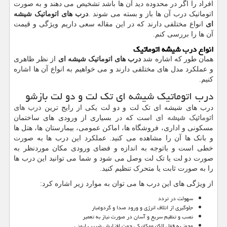
افراد را اگر در محدوده دید آن ها باشد تشخیص می دهند و به صورت
اتوماتیک درب آن ها باز و بسته می شوند
.
درب های اتوماتیک شیشه
ای
انواع مختلفی دارند که در این مقاله سعی داریم ویژگی و قیمت
آن ها را بررسی کنم.
انواع درب شیشه اتوماتیک
همان طور که اشاره شد
درب های اتوماتیک شیشه ای
از نظر ظاهری
و عملکرد مدل های مختلفی دارند و می خواهیم به انواع آن ها اشاره
کنیم.
درب اتوماتیک شیشه ای تک لت و دو لت بازشو
درب های شیشه ای تک لت و دو لت یکی از رایج ترین
درب های
اتوماتیک شیشه ای
است که در بسیاری از ورودی های ساختمان
مسکونی و اداری، فروشگاه ها، اماکن عمومی، بیمارستان ها، هتل ها
و بانک ها آن را مشاهده می کنید. عملکرد این درب ها به صورت
خطی است و باتوجه به اندازه و فضای ورودی مکان موردنظر به
صورت دو لت یا تک لت وصل می شود و شما می توانید این درب ها
را به صورت ثابت یا متحرک تنظیم کنید.
از ویژگی های این درب ها می توان به موارد زیر اشاره کرد:
سهولت در تردد
جلوگیری از اتلاف انرژی و ورود صدا و گردوغبار
نصب و تنظیم سریع و آسان در صورت نیاز به تعمیر
مجهز به قفل الکترومکانیکی جهت افزایش ضریب ایمنی