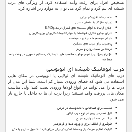
تشخیص افراد برای رفت وآمد استفاده کرد. از ویژگی های درب
شیشه ای نیم گرد و تمام گرد می توان به موارد زیر اشاره کرد:
مناسب فضاهای کم عرض
زیبا و سازگار با نماهای منحنی
امکان ارتباط با انواع سیستم های کنترل تردد و
BMS
دارای میکرو کنترل هوشمند با انواع تنظیمات کاربردی برای کاربران
دارای سیستم ضد برخورد هوشمند
پرقدرت برای درب های سنگین
حرکت بی صدا، روان و سریع
افزایش میزان بازشوی عرض دهانه به طور اتوماتیک به منظور تسهیل در رفت وآمد
دوطرفه
درب اتوماتیک شیشه ای اتوبوسی
درب های اتوماتیک شیشه ای
لولایی یا اتوبوسی در مکان هایی
استفاده می شود که فضای ورودی بسیار کم است. شما این مدل از
درب ها را می توانید در انواع لولاها ورودی نصب کنید؛ ولی مناسب
مکان های پررفت وآمد نیستند؛ زیرا درب آن ها به داخل یا خارج باز
می شود.
مناسب برای فضاهایی با محدودیت در عرض
قابل نصب بر روی هر نوع درب لولایی
حرکت بی صدا، روان و سریع
جلوگیری از اتلاف انرژی و ورود صدا و گردوغبار
قابلیت تنظیم سرعت باز و بسته شدن در برابر میزان تردد، فصول سال و یا حتی