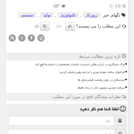
687
5
/
5.0
تگهای خبر:
رپورتاژ
,
تكنولوژی
,
تولید
,
سیستم
این مطلب را می پسندید؟
(0)
(1)
X
تازه ترین مطالب مرتبط
مرگ دورکاری در ایران وقتی اینترنت ناپایدار متخصصان را ملزم به کوچ کرد
فراخوان ساخت مودم نوری با تراشه بومی منتشر گردید
خردسالان در تونل وحشت فیلترشکن ها
سرقت چندین میلیون دلار در ۲۵ دقیقه
نظرات بینندگان gph در مورد این مطلب
لطفا شما هم
نظر دهید