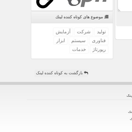
موضوع های كوتاه كننده لینك
تولید
شركت
آزمایش
فناوری
سیستم
ابزار
رپورتاژ
خدمات
بازگشت به کوتاه کننده لینک
ینك
نك
ك