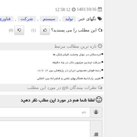
1401/10/16
12:58:12
تگهای خبر:
تولید
,
سیستم
,
شركت
,
فناوری
این مطلب را می پسندید؟
(0)
(1)
تازه ترین مطالب مرتبط
خردسالان در تونل وحشت فیلترشکن ها
سرقت چندین میلیون دلار در ۲۵ دقیقه
رتبه هوش مصنوعی ایران در پژوهش بین ۱۲ تا ۱۸
تغییر پارادایم همکاریهای علمی و فناورانه بین المللی
نظرات بینندگان gph در مورد این مطلب
لطفا شما هم
در مورد این مطلب
نظر دهید