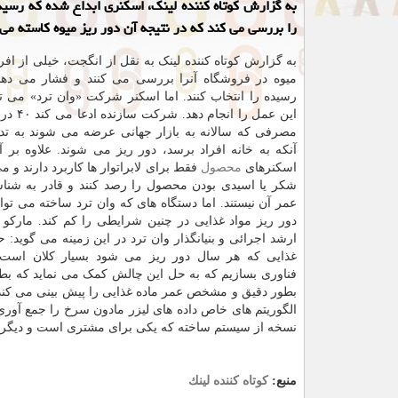
به گزارش کوتاه کننده لینک، اسکنری ابداع شده که رسید
را بررسی می کند که در نتیجه آن دور ریز میوه کاسته می
به گزارش کوتاه کننده لینک به نقل از انگجت، خیلی از افر
میوه در فروشگاه آنرا بررسی می کنند و فشار می دهند 
رسیده را انتخاب کنند. اما اسکنر شرکت «وان ترد» می تو
این عمل را ا
مصرفی که سالانه به بازار جهانی عرضه می شوند به تدر
آنکه به خانه افراد برسد، دور ریز می شوند. علاوه بر
اسکنرهای
محصول
فقط برای لابراتوار ها کاربرد دارند و می
شکر یا اسیدی بودن محصول را رصد کنند و قادر به شناس
دور ریز مواد غذایی در چنین شرایطی را کم کند. مارکو 
ارشد اجرائی و بنیانگذار وان ترد در این زمینه می گوید: ح
غذایی که هر سال دور ریز می شود بسیار کلان است.
فناوری بسازیم که به حل این چالش کمک می نماید که بطور
بطور دقیق و مشخص عمر ماده غذایی را پیش بینی می کند.
الگوریتم های خاص داده های لیزر مادون سرخ را جمع آوری
نسخه از سیستم ساخته که یکی برای مشتری است و دیگر ی ب
منبع:
كوتاه كننده لینك