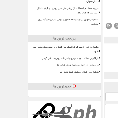
دانش بنیان
تجربه شما در استفاده از پیامرسان های بومی در ایام اختلال
اینترنت چه طور بود؟
اعلام فراخوان برای توسعه فناوری بومی پایش نفوذپذیری
ساختمان
پربحث ترین ها
دقیقا به اندازه مصرف ترافیک بین الملل از حجم بسته کسر می
شود
فراخوان ساخت مودم نوری با تراشه بومی منتشر گردید
خردسالان در تونل وحشت فیلترشکن ها
کودکان در تونل وحشت فیلترشکن ها
جدیدترین ها