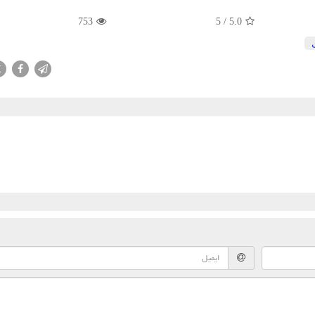
753
5
/
5.0
X