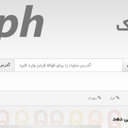
ك
آدرس
ابزار
رپورتاژ
ی دهد