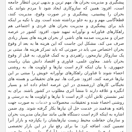
پیشگیری و مدیریت بحران ها، مهم ترین و بدیهی ترین انتظار جامعه
است، افزود: همین که سازوکاری ایجاد شود تا مردم بتوانند یک
بحران را پیشبینی، پیشگیری و در صورت وقوع، مدیریت کنند،
قطعاگامی مهم و رو به جلو برداشته شده است. وی با تکیه بر اینکه
باید برای پیشگیری و مدیریت بحران های فردی و اجتماعی هم
راهکارهای فناورانه و نوآورانه تمهید شود، افزود: کشور در عرصه
جبران و مدیریت صدمه های ناشی از بحران هزینه های بسیار زیادی
صرف می کند، مشکل این جاست که این هزینه ها به بعد از وقوع
بحران اختصاص می یابد در صورتی که باید تمرکز هزینه ها، مبتنی بر
یک سازوکار نیازمحور، راهبردی و به کمک فناوری، به قبل از وقوع
بحران باشد. معاون علمی، فناوری و اقتصاد دانش بنیان ریاست
جمهوری، با بیان اینکه لازم است نیازها و اولویت ها، به روشنی
احصاء شوند تا فناوران راهکارهای نوآورانه خویش را مبتنی بر این
نیازها عرضه کنند، افزود: شرکت ها، تیم های تحقیقاتی و هسته های
نخبگانی کارهای ارزشمندی در این عرصه انجام داده اند و بسیار
انگیزه و علاقه دارند تا منشأ اثری مطلوب در کشور باشند. برای به
ثمر نشستن تلاش آنان، لازم است تا نیازها و اولویت ها به درستی و
روشنی احصاء شده و تحقیقات، محصولات و
خدمات
به صورت جهت
یافته و هدفمند در خدمت حل آن نیازها بکار گرفته شوند. وی ضمن
اشاره به اینکه لازم است دستگاه هایی مانند سازمان مدیریت بحران
و سازمان حفاظت محیط زیست نیازهایشان را یکپارچه و بازار آنرا
تضمین کنند، اضافه کرد: ما برای رفع نیاز در این بازار تخصصی
عزمی راسخ داریم. وی اظهار داشت: ما آمادگی داریم تا در چارچوب