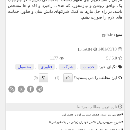
یک توافق روشن و نیازمحور، که هدف، راهبرد و اقدام ها مشخص
باشد، در راه حل نیازها به کمک شرکتهای دانش بنیان و فناور، حمایت
های لازم را صورت دهیم.
منبع:
gph.ir
1401/09/10
13:59:04
1177
5
/
5.0
تگهای خبر:
خدمات
,
شركت
,
فناوری
,
محصول
این مطلب را می پسندید؟
(0)
(1)
X
تازه ترین مطالب مرتبط
خاموشی سراسری، اتصال اینترنت کوبا را مختل کرد
شروع سرویس پولی تاکسی خودران زوکس در یک شهر آمریکا
رتبه هوش مصنوعی ایران در پژوهش بین ۱۲ تا ۱۸