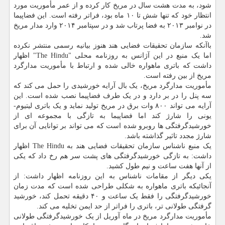
شود، به مدت هشت سال در مریخ کار کرده و از عمر مأموریت مورد
انتظار خود که تنها شش تا ۱۰ ماه بود، فراتر رفته است. این فضاپیما
در نوامبر ۲۰۱۳ به فضا پرتاب شد و در سپتامبر ۲۰۱۴ وارد مدار مریخ
شد.
باآنکه سازمان تحقیقات فضایی هند هنوز بیانیه رسمی منتشر نکرده
اما یک منبع در این آژانس به روزنامه محلی "The Hindu" اظهار
داشت که باتری ماهواره خالی شده و ارتباط با مأموریت مدارگرد
مریخ از بین رفته است.
مأموریت مدارگرد مریخ، یک بال آرایه خورشیدی را حمل می کند که
سه پنل را در بر دارد و در یک طرف فضاپیما نصب شده است. این
آرایه می تواند ۸۰۰ وات برق در مریخ تولید نماید و یک باتری لیتیوم-
یونی را شارژ کند اما فضاپیما به تازگی با مجموعه ای از
خورشیدگرفتگی ها روبرو شده است که می تواند بر توانایی آن برای
شارژ مجدد تاثیر گذاشته باشد.
یک منبع ناشناس سازمان تحقیقات فضایی هند به The Hindu اظهار
داشت: به تازگی خورشیدگرفتگی های پشت سر هم رخ داد که یکی
از آنها هفت ساعت و نیم طول کشید.
یکی دیگر از مقامات ناشناس به این روزنامه اظهار داشت: از
آنجائیکه باتری ماهواره به شکلی طراحی شده است که مدت زمان
خورشیدگرفتگی را فقط یک ساعت و ۴۰ دقیقه تحمل کند، خورشید
گرفتگی طولانی تر، باتری را فراتر از حد ایمن تخلیه می کند.
مأموریت مدارگرد مریخ در ماه آوریل از یک خورشیدگرفتگی طولانی