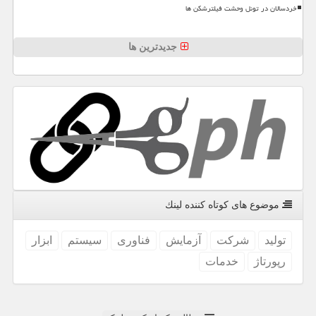
خردسالان در تونل وحشت فیلترشکن ها
جدیدترین ها
موضوع های كوتاه كننده لینك
تولید
شركت
آزمایش
فناوری
سیستم
ابزار
رپورتاژ
خدمات