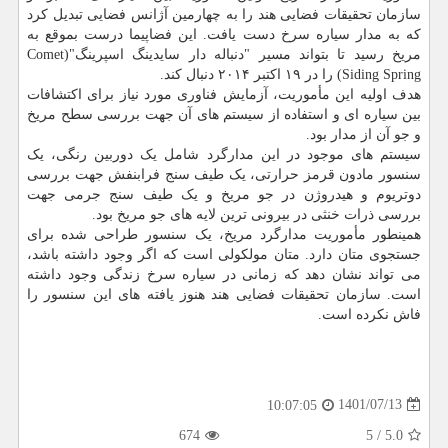
سازمان تحقیقات فضایی هند را به چهارمین آژانس فضایی تبدیل کرد
که به مدار سیاره سرخ دست یافت. این فضاپیما درست بموقع به
مریخ رسید تا بتواند مسیر "دنباله دار سایدینگ اسپرینگ"(Comet
Siding Spring) را در ۱۹ اکتبر ۲۰۱۴ دنبال کند.
هدف اولیه این مأموریت، آزمایش فناوری مورد نیاز برای اکتشافات
بین سیاره ای و استفاده از سیستم های آن جهت بررسی سطح مریخ
و جو آن از مدار بود.
سیستم های موجود در این مدارگرد شامل یک دوربین رنگی، یک
سنسور مادون قرمز حرارتی، یک طیف سنج فرابنفش جهت بررسی
دوتریوم و هیدروژن در جو مریخ و یک طیف سنج جرمی جهت
بررسی ذرات خنثی در بیرونی ترین لایه های جو مریخ بود.
همینطور مأموریت مدارگرد مریخ، یک سنسور طراحی شده برای
جستجوی متان دارد. متان مولکولی است که اگر وجود داشته باشد،
می تواند نشان دهد که زمانی در سیاره سرخ زندگی وجود داشته
است. سازمان تحقیقات فضایی هند هنوز یافته های این سنسور را
فاش نکرده است.
1401/07/13
10:07:05
674
5
/
5.0