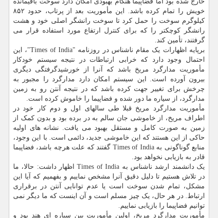
خارج شده بود اما فضاپیما هنگام بهبودی امکان دارد سوخت باقیمانده
خویش را تمام کرده باشد. این مأموریت بعد از پرتاب، حدود ۸۵۲
کیلوگرم سوخت را حمل کرد تا سوخت رانشگر اصلی خود و هشت
رانشگر کوچکتر را که برای کنترل ارتفاع مورد استفاده قرار می
گرفتند، تأمین کند.
برپایه اظهارات یک مقام ناشناس در روزنامه "Times of India"، این
احتمال وجود دارد که خرابی ارتباطات در نتیجه سیستم خودکار
مأموریت مدارگرد مریخ باشد که آنرا از خورشیدگرفتگی دیگری
بیرون آورده است. این سیستم امکان دارد مدارگرد را مجبور به
چرخش برای تغییر جهت کرده باشد که در نتیجه آنتن رو به زمین
مدارگرد، از سیاره ما دور شده و فضاپیما را خاموش کرده است.
مأموریت مدارگرد مریخ قبلا طی سالهای اول و دوم کار خود در
اطراف مریخ، از خاموشی جان سالم به در برده بود و بدون کمک از
زمین به صورت کامل و مستقل بهبود می یافت. نشانه های اولیه
حاکی از این هستند که این خاموشی جدید، دائمی است. با این وجود،
منابع گوناگونی به Times of India گفتند که علت هرچه باشد، فضاپیما
قادر به بازیابی نخواهد بود.
یک دانشمند ارشد ناشناس به Times of India اظهار داشت: حالا، ما
در تلاش هستیم تا دلیل دقیق آنرا مشخص نماییم و بفهمیم که آیا این
مشکل، تمام شدن سوخت است یا عدم توانایی آنتن در برقراری
ارتباط. در هر حال، یک چیز مسلم است و آن اینست که ما دیگر نمی
توانیم فضاپیما را بازیابی نماییم.
مأموریت مدارگرد مریخ، اولین مأموریت بین سیاره ای هند بود و