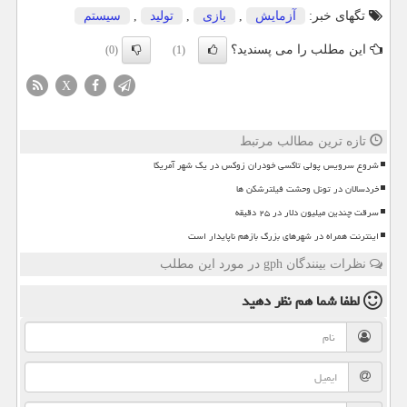
تگهای خبر:
آزمایش
,
بازی
,
تولید
,
سیستم
این مطلب را می پسندید؟
(0)
(1)
X
تازه ترین مطالب مرتبط
شروع سرویس پولی تاکسی خودران زوکس در یک شهر آمریکا
خردسالان در تونل وحشت فیلترشکن ها
سرقت چندین میلیون دلار در ۲۵ دقیقه
اینترنت همراه در شهرهای بزرگ بازهم ناپایدار است
نظرات بینندگان gph در مورد این مطلب
لطفا شما هم
نظر دهید