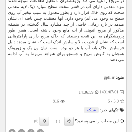
در مریخ) را تایید می کند. پژوهشگران با تحلیل اطلاعات متوجه شدند
مواد معدنی دارای آب در قشر سخت سطح سیاره (یک لایه معدنی
سخت که روی خاک قرار دارد و بطور معمول به سبب تبخیر آب روی
سطح به وجود می آید) وجود دارد. آنها معتقدند چنین یافته ای نشان
میدهد در بازه زمانی خاصی از چند میلیارد سال گذشته، در منطقه
مذکور از مریخ انبوهی از آب مایع وجود داشته است. همین طور
پژوهشگران به این نتیجه رسیدند که خاک مریخ دارای پارامترهایی
است که نشان از قدرت بالا و سایش اندک است که نشان میدهد دلیل
فرسایش خاک باد، آب یا هر دو بوده است. تیان ون یک و ژورونگ
همچنان به کاوش مریخ و جستجو برای شواهد مربوط به آب ادامه
می دهند.
منبع:
gph.ir
1401/07/01
14:36:59
816
5
/
5.0
تگهای خبر:
شبكه
این مطلب را می پسندید؟
(0)
(1)