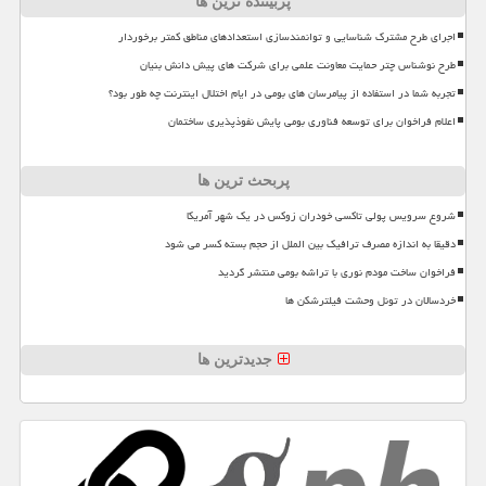
پربیننده ترین ها
اجرای طرح مشترک شناسایی و توانمندسازی استعدادهای مناطق کمتر برخوردار
طرح نوشناس چتر حمایت معاونت علمی برای شرکت های پیش دانش بنیان
تجربه شما در استفاده از پیامرسان های بومی در ایام اختلال اینترنت چه طور بود؟
اعلام فراخوان برای توسعه فناوری بومی پایش نفوذپذیری ساختمان
پربحث ترین ها
شروع سرویس پولی تاکسی خودران زوکس در یک شهر آمریکا
دقیقا به اندازه مصرف ترافیک بین الملل از حجم بسته کسر می شود
فراخوان ساخت مودم نوری با تراشه بومی منتشر گردید
خردسالان در تونل وحشت فیلترشکن ها
جدیدترین ها