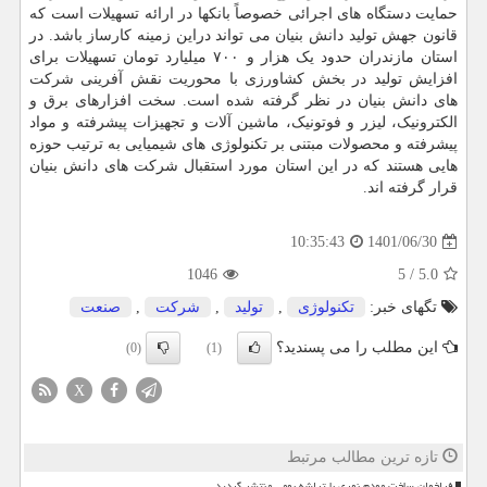
حمایت دستگاه های اجرائی خصوصاً بانکها در ارائه تسهیلات است که
قانون جهش تولید دانش بنیان می تواند دراین زمینه کارساز باشد. در
استان مازندران حدود یک هزار و ۷۰۰ میلیارد تومان تسهیلات برای
افزایش تولید در بخش کشاورزی با محوریت نقش آفرینی شرکت
های دانش بنیان در نظر گرفته شده است. سخت افزارهای برق و
الکترونیک، لیزر و فوتونیک، ماشین آلات و تجهیزات پیشرفته و مواد
پیشرفته و محصولات مبتنی بر تکنولوژی های شیمیایی به ترتیب حوزه
هایی هستند که در این استان مورد استقبال شرکت های دانش بنیان
قرار گرفته اند.
1401/06/30
10:35:43
1046
5
/
5.0
تگهای خبر:
تكنولوژی
,
تولید
,
شركت
,
صنعت
این مطلب را می پسندید؟
(0)
(1)
X
تازه ترین مطالب مرتبط
فراخوان ساخت مودم نوری با تراشه بومی منتشر گردید