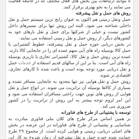
تا بتوانند ارتباطات بین بخش های فعال مختلف که در جامعه فعالیت
می نمایند را به نحو بهتری برقرار کنند.
روش های حمل و نقل پیشرفته
حمل ونقل زمینی هم اکنون به عنوان رایج ترین سیستم حمل و نقل
داخلی شناخته می شود، البته این روش تنها برای مسیرهای داخل
کشور نیست و خیلی از شرکتها برای حمل و نقل بارهای خود به
کشورهای دیگر، از روش حمل و نقل زمینی استفاده می نمایند.
در بخش دریایی حوزه حمل و نقل پیشرفته، خطوط کشتیرانی با
حمل کالا بوسیله راه های آبی سهم عمده ای را در جابجایی کالا دارند.
عمده ترین روش حمل و نقل کالا، کشتیرانی تجاری یا باربری بوسیله
راه های آبی است. بنا بر این از سالهای قدیم استفاده از
خدمات
حمل
و نقل دریایی مورد توجه بوده است و باعث شده تا کارهای تجاری،
اقتصادی تر شوند.
روش حمل و نقل هوایی نیز تنها محدود به جابجایی مسافر نشده و
بسیاری از کالاها بوسیله آن ترانزیت می شوند. در انواع حمل و نقل
هوایی از روش های نوین جهت راحتی مسافران استفاده می شود و
این امر لزوم توجه بیشتر به این روش از ترانزیت را در کشور
ضروری می کند.
توسعه با پشتیبانی از طرح های فناورانه
بر همین اساس مرکز طرح های کلان ملی فناوری مبادرت به
شناسایی و پشتیبانی از طرح های فناورانه در این عرصه در بخش
های اصلی دریایی، زمینی و هوایی کرده است. از مجموع ۲۹ طرح
حمایت شده حوزه حمل و نقل پیشرفته از زمان شروع به کار این