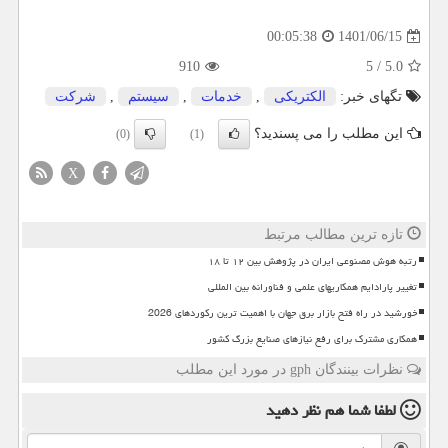
1401/06/15
00:05:38
910
5
/
5.0
تگهای خبر:
الكتریكی
,
خدمات
,
سیستم
,
شركت
این مطلب را می پسندید؟
(0)
(1)
X
تازه ترین مطالب مرتبط
رتبه هوش مصنوعی ایران در پژوهش بین ۱۲ تا ۱۸
تغییر پارادایم همکاریهای علمی و فناورانه بین المللی
خورشید در راه فتح بازار برق جهان با اهمیت ترین رکوردهای 2026
همکاری مشترک برای رفع نیازهای صنایع بزرگ کشور
نظرات بینندگان gph در مورد این مطلب
لطفا شما هم
نظر دهید