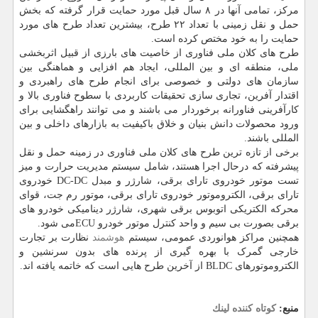
مرکز، تمامی آنها در ۸ سال قبل مورد حمایت قرار گرفته که بخش
حمل و نقل زمینی با تعداد ۲۲ طرح، بیشترین تعداد طرح های مورد
حمایت را به خود مختص کرده است.
طرح های کلان ملی فناوری از خاصیت های بارزی از قبیل اثربخشی
ملی، منطقه ای و بین المللی، ایجاد هم افزایی و هماهنگی بین
سازمان های دولتی و خصوصی برای انجام طرح های راهبردی و
اقتدار آفرین، تجاری سازی تحقیقات کاربردی با سطوح فناوری بالا و
کارآفرینی فناورانه برخوردار می باشند و می توانند راهگشایی برای
ورود محصولات دانش بنیان و خلاق باکیفیت به بازارهای داخلی و بین
المللی باشند.
برخی از تازه ترین طرح های کلان ملی فناوری در زمینه حمل و نقل
پیشرفته که درحال اجرا هستند، شامل سیستم مدیریت حرارت و میز
تست موتور خودروی تارای برقی، شارژر و مبدل DC-DC خودروی
تارای برقی، الکتروموتور خودروی تارای برقی، موتور رم جت، قوای
محرکه الکتریکی اتوبوس برقی شهری، شارژر دینامیکی خودرو های
برقی بصورت بی سیم و واحد کنترل موتور خودرو ECUمی شود.
همچنین مراکز هوانوردی عمومی، سیستم
هوشمند
نظارت بر تجارت
خارجی گمرک با بهره گیری از پرنده های بدون سرنشین و
الکتروموتورهای BLDC از آخرین طرح هایی است که خاتمه یافته اند.
منبع:
كوتاه كننده لینك