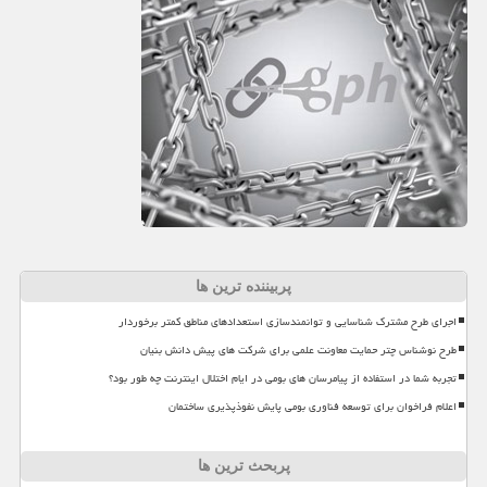
پربیننده ترین ها
اجرای طرح مشترک شناسایی و توانمندسازی استعدادهای مناطق کمتر برخوردار
طرح نوشناس چتر حمایت معاونت علمی برای شرکت های پیش دانش بنیان
تجربه شما در استفاده از پیامرسان های بومی در ایام اختلال اینترنت چه طور بود؟
اعلام فراخوان برای توسعه فناوری بومی پایش نفوذپذیری ساختمان
پربحث ترین ها