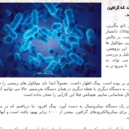
د که گرافین
.
 نانو مگزین،
پژوهش جدیدی که به سرپرستی جینگلی پینگ (Jinglei Ping)، دانشیار
UMa) انجام شده است، بر چالش
ی مولکول ها
 این پژوهش،
حلیل و بررسی
ی تواند به
ا سریع تر به
بر بوده است. پینگ اظهار داشت: معمولاً ابتدا باید مولکول های زیستی را 
 به دستگاه دیگری یا نقطه دیگری در همان دستگاه بفرستیم. حالا می توانیم آنه
ل شناسایی نماییم. هیچکس قبلا این کارآیی را نشان نداده است.
در یک دستگاه میکروسیال به دست آورد. پینگ افزود: ما دریافتیم که در مق
میکروالکترودهای معمولی فلزی بی اثر، پایداری الکترولیز برای میکروالکترودهای گرافین، بیشتر از ۱۰۰۰ برابر ب
د.