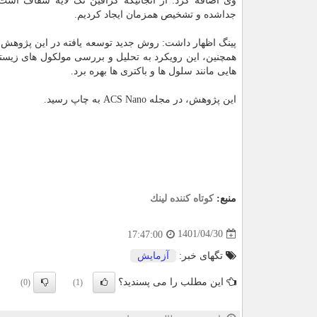
وی اضافه کرد: از آنجائیکه گرافین تک لایه شفاف اس
جداشده و تشخیص همزمان ایجاد کردیم.
پینگ اظهار داشت: روش جدید توسعه یافته در این پژوهش، را
همچنین، این رویکرد به تحلیل و بررسی مولکول های زیست
هایی مانند سلول ها و باکتری ها بهره برد.
این پژوهش، در مجله ACS Nano به چاپ رسید.
منبع:
كوتاه كننده لینك
1401/04/30
17:47:00
تگهای خبر:
آزمایش
این مطلب را می پسندید؟
(0)
(1)