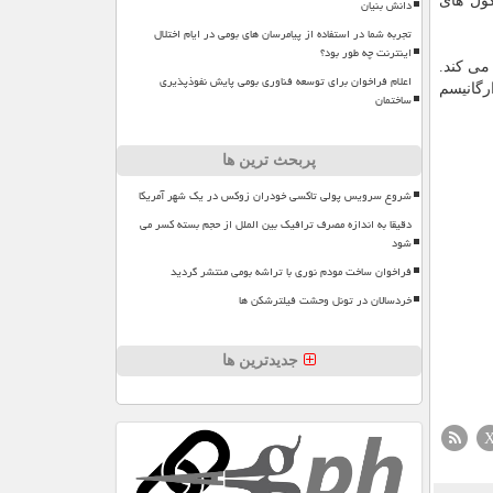
کول های
دانش بنیان
تجربه شما در استفاده از پیامرسان های بومی در ایام اختلال
اینترنت چه طور بود؟
می کند.
اعلام فراخوان برای توسعه فناوری بومی پایش نفوذپذیری
رگانیسم
ساختمان
پربحث ترین ها
شروع سرویس پولی تاکسی خودران زوکس در یک شهر آمریکا
دقیقا به اندازه مصرف ترافیک بین الملل از حجم بسته کسر می
شود
فراخوان ساخت مودم نوری با تراشه بومی منتشر گردید
خردسالان در تونل وحشت فیلترشکن ها
جدیدترین ها