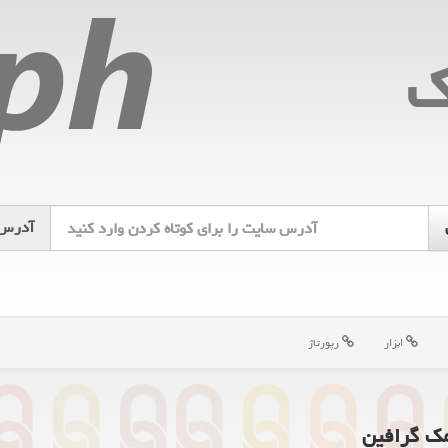
ك
آدرس
ابزار
رپورتاژ
مک گرافین