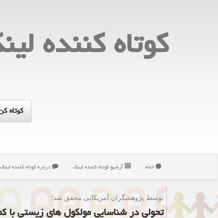
كوتاه كننده لین
خانه
آرشیو كوتاه كننده لینك
درباره كوتاه كننده لینك
توسط پژوهشگران آمریكایی محقق شد؛
تحولی در شناسایی مولکول های زیستی با ک