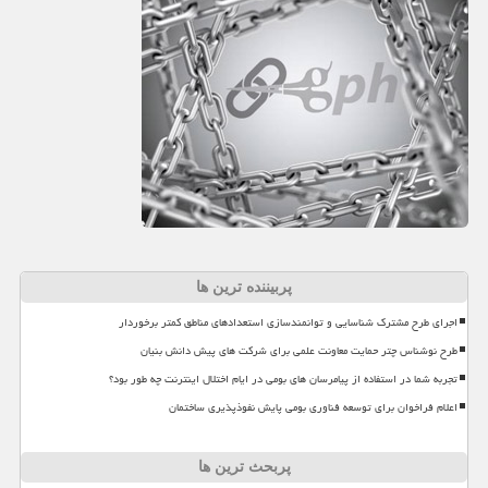
پربیننده ترین ها
اجرای طرح مشترک شناسایی و توانمندسازی استعدادهای مناطق کمتر برخوردار
طرح نوشناس چتر حمایت معاونت علمی برای شرکت های پیش دانش بنیان
تجربه شما در استفاده از پیامرسان های بومی در ایام اختلال اینترنت چه طور بود؟
اعلام فراخوان برای توسعه فناوری بومی پایش نفوذپذیری ساختمان
پربحث ترین ها