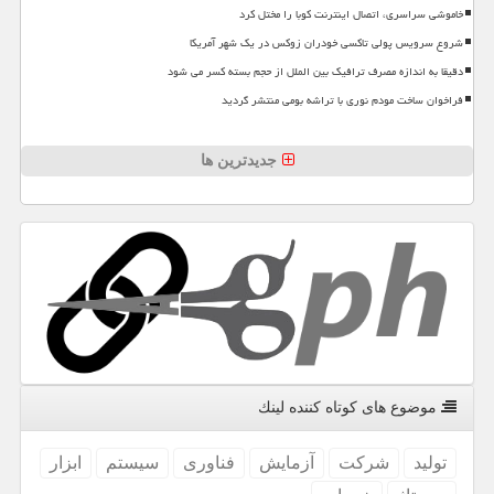
خاموشی سراسری، اتصال اینترنت کوبا را مختل کرد
شروع سرویس پولی تاکسی خودران زوکس در یک شهر آمریکا
دقیقا به اندازه مصرف ترافیک بین الملل از حجم بسته کسر می شود
فراخوان ساخت مودم نوری با تراشه بومی منتشر گردید
جدیدترین ها
موضوع های كوتاه كننده لینك
تولید
شركت
آزمایش
فناوری
سیستم
ابزار