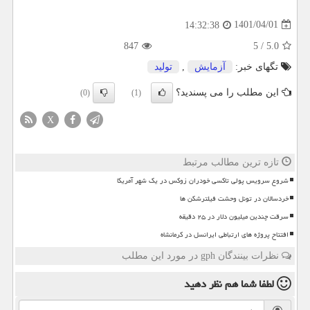
1401/04/01
14:32:38
847
5
/
5.0
تگهای خبر:
آزمایش
,
تولید
این مطلب را می پسندید؟
(0)
(1)
X
تازه ترین مطالب مرتبط
شروع سرویس پولی تاکسی خودران زوکس در یک شهر آمریکا
خردسالان در تونل وحشت فیلترشکن ها
سرقت چندین میلیون دلار در ۲۵ دقیقه
افتتاح پروژه های ارتباطی ایرانسل در کرمانشاه
نظرات بینندگان gph در مورد این مطلب
لطفا شما هم
نظر دهید