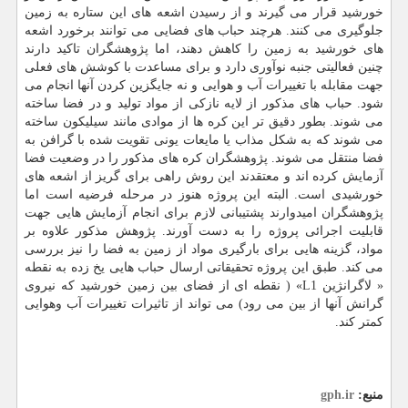
خورشید قرار می گیرند و از رسیدن اشعه های این ستاره به زمین
جلوگیری می کنند. هرچند حباب های فضایی می توانند برخورد اشعه
های خورشید به زمین را کاهش دهند، اما پژوهشگران تاکید دارند
چنین فعالیتی جنبه نوآوری دارد و برای مساعدت با کوشش های فعلی
جهت مقابله با تغییرات آب و هوایی و نه جایگزین کردن آنها انجام می
شود. حباب های مذکور از لایه نازکی از مواد تولید و در فضا ساخته
می شوند. بطور دقیق تر این کره ها از موادی مانند سیلیکون ساخته
می شوند که به شکل مذاب یا مایعات یونی تقویت شده با گرافن به
فضا منتقل می شوند. پژوهشگران کره های مذکور را در وضعیت فضا
آزمایش کرده اند و معتقدند این روش راهی برای گریز از اشعه های
خورشیدی است. البته این پروژه هنوز در مرحله فرضیه است اما
پژوهشگران امیدوارند پشتیبانی لازم برای انجام آزمایش هایی جهت
قابلیت اجرائی پروژه را به دست آورند. پژوهش مذکور علاوه بر
مواد، گزینه هایی برای بارگیری مواد از زمین به فضا را نیز بررسی
می کند. طبق این پروژه تحقیقاتی ارسال حباب هایی یخ زده به نقطه
« لاگرانژین L1» ( نقطه ای از فضای بین زمین خورشید که نیروی
گرانش آنها از بین می رود) می تواند از تاثیرات تغییرات آب وهوایی
کمتر کند.
منبع:
gph.ir