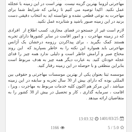
مهاجرتی لزوما بهترین گزینه نیست. بهتر است در این زمینه با عجلله
عمل نکنید. اکیدا توصیه می کنیم تا زمانی که شرایط شما برای
مهاجرت به نوعی قطعی نشده و نتوانسته اید به انتخاب دقیقی دست
بزنید در این زمینه صبور باشید و شتابزده عمل نکنید.
لازم است غیر از جستجو در فضای مجازی، کسب اطلاع از افرادی
که در زمینه مهاجرت ، و امور اقامت در سایر کشورها دارای تجربه
هستند کمک بگیرید ، برای پیداکردن رزومه درخشان یک آژانس
مهاجرتی باید همواره این نکته را به خاطر بسپارید که این روند
محتاج صبر و آرامش خاطر است و دلیلی ندارد همه چیز را فدای
عجله خودتان کنید. به عبارت دیگر همه چیز به هدف مربوط است
بنابراین منطقی و با حوصله در این زمینه رفتار کنید.
موسسه ثبتا بعنوان یکی از بهترین موسسات مهاجرتی و حقوقی بین
المللی بوده که دارای بیش از 30 سال تجربه و سابقه در این زمینه
میباشد ، این مرکز هم اکنون کلیه خدمات مربوط به مهاجرت ، ویزا ،
اقامت ، سرمایه گذاری ، کار و تحصیل در بیش از 38 کشور را به
متقاضیان ارائه میدهد .
1401/03/25
13:03:32
1166
5
/
5.0