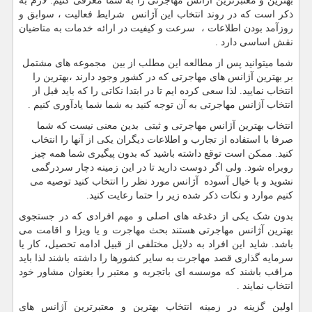
بهترین و معتبرترین آژانس مهاجرتی را به شما معرفی کنیم. لازم به
ذکر است که در روند انتخاب این آژانس شرایط فعالیت ، سوابق و
روزآمد بودن اطلاعات ، سرعت و کیفیت در ارائه خدمات به متاضیان
نقش اساسی دارد .
شما میتوانید پس از مطالعه این مطلب از بین مجموعه های مشتمل
بر بهترین آژانس های مهاجرتی که در کشور وجود دارند ،بهترین را
انتخاب نمایید. لذا سعی کرده ایم تا در ابتدا نکاتی را که باید قبل از
انتخاب آژانس مهاجرتی به آن توجه کنید به شما شما یادآوری کنیم .
انتخاب بهترین آژانس مهاجرتی و ثبتی بدین معنی نیست که شما
صرفا با استفاده از تجارب و اطلاعات دیگران یکی از آنها را انتخاب
کنید. ممکن است توقع داشته باشید که بدون پیگیری شما همه چیز
روبراه شود. ولی اگر دوست دارید تا در این زمینه دچار سردرگمی
نشوید و با خیال آسوده آژانس مورد نظر را انتخاب کنید توصیه می
کنیم موارد و نکات ذکر شده زیر را حتما رعایت کنید.
بدون شک یکی از دغدغه های اصلی و مهم افرادی که در جستجوی
بهترین آژانس مهاجرتی هستند بحث مهاجرت و یا ویزا و اقامت می
باشد. شاید این افراد به دلایل مختلفی از قبیل ادامه تحصیل، کار یا
سرمایه گذاری قصد مهاجرت به سایر کشورها را داشته باشند لذا باید
مراقب باشند که موسسه ای باتجربه و معتبر را بعنوان مشاور خود
انتخاب نمایند .
اولین گزینه در زمینه انتخاب بهترین و معتبرترین آژانس های