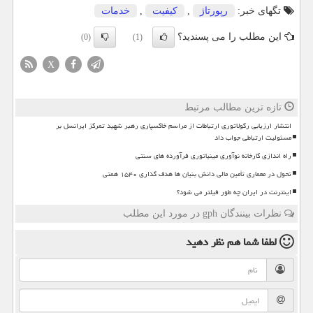
تگهای خبر:
رپورتاژ
,
كیفیت
,
خدمات
این مطلب را می پسندید؟
(0)
(1)
X
تازه ترین مطالب مرتبط
انتشار ارزیابی رگولاتوری ارتباطات از مراسم خاکسپاری رهبر شهید تمرکز ایرانسل بر
مسئولیت ارتباطی جواب داد
راه اندازی کارخانه نوآوری مینیاتوری فرآورده های سنتی
تحول در معماری تأمین مالی دانش بنیان ها هدف گذاری ۱۵۴۰ همتی
اینترنت در ایران چه طور فیلتر می شود؟
نظرات بینندگان gph در مورد این مطلب
لطفا شما هم
نظر دهید