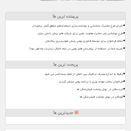
پربیننده ترین ها
اجرای طرح مشترک شناسایی و توانمندسازی استعدادهای مناطق کمتر برخوردار
طرح نوشناس چتر حمایت معاونت علمی برای شرکت های پیش دانش بنیان
اعلام فراخوان برای توسعه فناوری بومی پایش نفوذپذیری ساختمان
تجربه شما در استفاده از پیامرسان های بومی در ایام اختلال اینترنت چه طور بود؟
پربحث ترین ها
دقیقا به اندازه مصرف ترافیک بین الملل از حجم بسته کسر می شود
فراخوان ساخت مودم نوری با تراشه بومی منتشر گردید
خردسالان در تونل وحشت فیلترشکن ها
کودکان در تونل وحشت فیلترشکن ها
جدیدترین ها