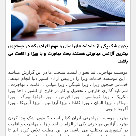
بدون شک یکی از دغدغه های اصلی و مهم افرادی که در جستجوی
بهترین آژانس مهاجرتی هستند بحث مهاجرت و یا ویزا و اقامت می
باشد.
موسسه مهاجرتی ثبتا بعنوان لیست منتخب ما در این گزارش میباشد
، این موسسه خدمات ویزا را در بیش از 78 کشور دنیا انجام میدهد،
خدماتی همچون
ویزا
، ویزا شینگن ، ویزا مولتی ، اقامت ، مهاجرت ،
سرمایه گذاری خارجی ، تحصیل و کار در خارج از کشور ، اخذ ویزا
مکزیک ،
ویزا کرواسی
،
ویزا قبرس
،
ویزا لوکزامبورگ
،
ویزا
موناکو
، ویزا المان ، ویزا کانادا ، ویزا آرژانتین ، ویزا آمریکا ، ویزا
آفریقا جنوبی ....
بهترین موسسه مهاجرتی ایران کدام است ؟ بدون شک پیدا کردن
بهترین آژانس مهاجرتی یکی از الزامات اخذ ویزا ، مهاجرت و اقامت
در کشورهای مختلف می باشد. در این مطلب تلاش کرده ایم تا