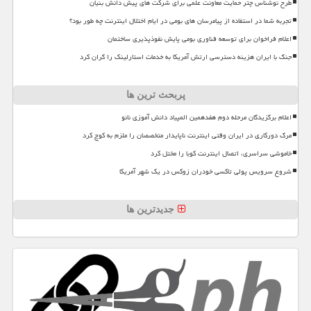
طرح نوشناس چتر حمایت معاونت علمی برای شرکت های پیش دانش بنیان
تجربه شما در استفاده از پیامرسان های بومی در ایام اختلال اینترنت چه طور بود؟
اعلام فراخوان برای توسعه فناوری بومی پایش نفوذپذیری ساختمان
جنگ با ایران هزینه دسترسی ارتش آمریکا به خدمات استارلینک را گران کرد
پربحث ترین ها
اعلام برگزیدگان مرحله دوم هفدهمین المپیاد دانش آموزی نانو
مرگ دورکاری در ایران وقتی اینترنت ناپایدار متخصصان را ملزم به کوچ کرد
خاموشی سراسری، اتصال اینترنت کوبا را مختل کرد
شروع سرویس پولی تاکسی خودران زوکس در یک شهر آمریکا
جدیدترین ها