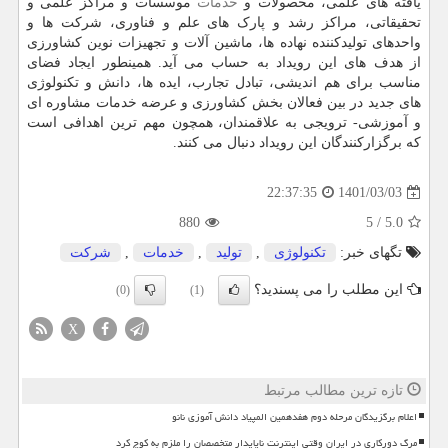
یافته های علمی، محصولات و
خدمات
موسسات و مراکز علمی و
تحقیقاتی، مراکز رشد و پارک های علم و فناوری، شرکت ها و
واحدهای تولیدکننده نهاده ها، ماشین آلات و تجهیزات نوین کشاورزی
از هدف های این رویداد به حساب می آید. همینطور ایجاد فضای
مناسب برای هم اندیشی، تبادل تجارب، ایده ها، دانش و تکنولوژی
های جدید در بین فعالان بخش کشاورزی و عرضه خدمات مشاوره ای
و آموزشی- ترویجی به علاقمندان، همچون مهم ترین اهدافی است
که برگزارکنندگان این رویداد دنبال می کنند.
1401/03/03
22:37:35
880
5
/
5.0
تگهای خبر:
تكنولوژی
,
تولید
,
خدمات
,
شركت
این مطلب را می پسندید؟
(0)
(1)
X
تازه ترین مطالب مرتبط
اعلام برگزیدگان مرحله دوم هفدهمین المپیاد دانش آموزی نانو
مرگ دورکاری در ایران وقتی اینترنت ناپایدار متخصصان را ملزم به کوچ کرد