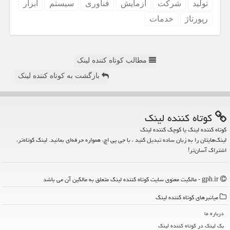
تولید
شركت
آزمایش
فناوری
سیستم
ابزار
رپورتاژ
خدمات
مطالب کوتاه کننده لینک
بازگشت به کوتاه کننده لینک
كوتاه كننده لینك
کوتاه کننده لینک یا کوچک کننده لینک
لینک‌هایتان را به زبان ساده تبدیل کنید ، با جی پی اچ، همواره حرفه‌ای بمانید. لینک کوتاه‌تر،
اشتراک آسان‌تر!
gph.ir - مالکیت معنوی سایت كوتاه كننده لینك متعلق به مالکین آن می باشد
میانبرهای كوتاه كننده لینك
درباره ما
بک لینک در كوتاه كننده لینك