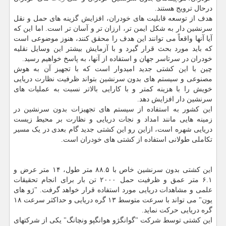
درحال ترویج هستند.
هدف از توسعه قابلیت های خودران، افزایش گزینه های حمل و نقل
سرنشین دار به شکل ایمن تر، ارزان تر و آسان تر است. اما این که
آیا آنها واقعاً می توانند این هدف را محقق کنند، هنوز موضوعی است
که باید مورد بحث قرار گیرد و با آزمایش بیشتر این وسایل نقلیه
خودران در سرتاسر جهان و استفاده از آنها، به پاسخ خواهیم رسید.
چین با این کشتی جدید امیدوار است که با تجهیز آن به هوش
مصنوعی و سیستم های بدون سرنشین بتواند ظرفیت نظارت دریایی
خویش را با هزینه کمتر و با کارایی بالاتر نسبت به عملیات های
سرنشین دار افزایش دهد.
این کشور به استفاده از سیستم های تجهیزات بدون سرنشین در
زمینه هایی مانند امداد و نجات دریایی و نظارت بر محیط زیست
دریایی شهره است، ازاین رو این کشتی جدید گام بعدی در یک مسیر
تکاملی طولانی استفاده از کشتی های خودران است.
این کشتی بدون سرنشین خاص با ۸۸.۵ متر طول، ۱۴ متر عرض و
۶.۱ متر عمق و ظرفیت حمل ۲۰۰۰ تن بار برای انجام تحقیقات
علمی و مشاهدات دریایی مورد استفاده قرار خواهد گرفت. "ژو های
یون" می تواند با سرعت متوسط ۱۳ گره دریایی و حداکثر سرعت ۱۸
گره دریایی حرکت نماید.
این کشتی توسط شرکت "گوانگژو هوانگپو ونچانگ" یکی از شرکتهای