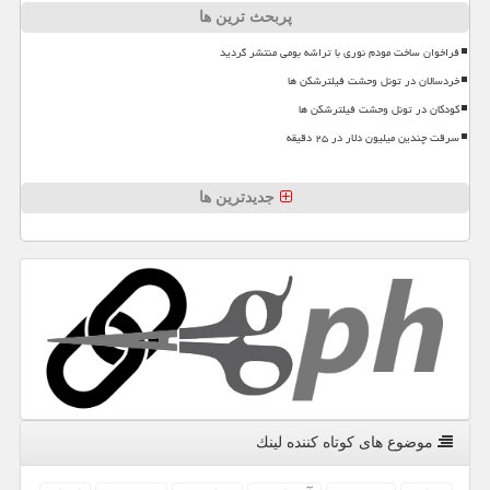
پربحث ترین ها
فراخوان ساخت مودم نوری با تراشه بومی منتشر گردید
خردسالان در تونل وحشت فیلترشکن ها
کودکان در تونل وحشت فیلترشکن ها
سرقت چندین میلیون دلار در ۲۵ دقیقه
جدیدترین ها
موضوع های كوتاه كننده لینك