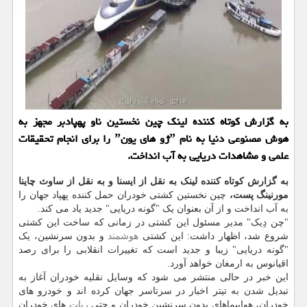
به گزارش کوتاه کننده لینک چین نخستین ناو پهپادبر مجهز به
هوش مصنوعی دنیا به نام ˮژو های یونˮ را برای انجام تحقیقات
علمی و مشاهدات دریایی به آب انداخت.
به گزارش کوتاه کننده لینک به نقل از ایسنا و به نقل از ساوث چاینا
مورنینگ پست،
چین نخستین کشتی خودران حمل کننده پهپاد جهان را
به آب انداخت و از آن بعنوان یک "گونه دریایی" جدید یاد می کند.
"چن دِیک" مدیر مسئول این کشتی در زمانی که ساخت این کشتی
شروع شد، اظهار داشت: این کشتی
هوشمند
و بدون سرنشین، یک
"گونه دریایی" زیبا و جدید است که تغییرات انقلابی را برای رصد
اقیانوس به ارمغان خواهد آورد.
این خبر در حالی منتشر می شود که وسایل نقلیه خودران آغاز به
تبدیل شدن به تیتر اخبار در سرتاسر جهان کرده اند و خودرو های
خودران، هواپیماهای بدون سرنشین خودران و حتی
ربات
های خودران