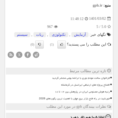
منبع:
gph.ir
1401/03/02
11:48:12
967
5
/
5.0
تگهای خبر:
آزمایش
,
تكنولوژی
,
ربات
,
سیستم
این مطلب را می پسندید؟
(0)
(1)
X
تازه ترین مطالب مرتبط
فراخوان ساخت مودم نوری با تراشه بومی منتشر گردید
افتتاح پروژه های ارتباطی ایرانسل در کرمانشاه
رتبه هوش مصنوعی ایران در پژوهش بین ۱۲ تا ۱۸
خورشید در راه فتح بازار برق جهان با اهمیت ترین رکوردهای 2026
نظرات بینندگان gph در مورد این مطلب
لطفا شما هم
نظر دهید