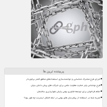
پربیننده ترین ها
اجرای طرح مشترک شناسایی و توانمندسازی استعدادهای مناطق کمتر برخوردار
طرح نوشناس چتر حمایت معاونت علمی برای شرکت های پیش دانش بنیان
اعلام فراخوان برای توسعه فناوری بومی پایش نفوذپذیری ساختمان
تجربه شما در استفاده از پیامرسان های بومی در ایام اختلال اینترنت چه طور بود؟