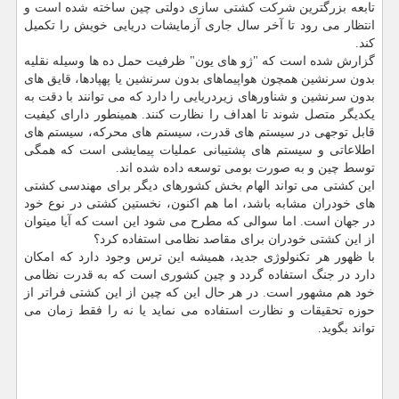
تابعه بزرگترین شرکت کشتی سازی دولتی چین ساخته شده است و
انتظار می رود تا آخر سال جاری آزمایشات دریایی خویش را تکمیل
کند.
گزارش شده است که "ژو های یون" ظرفیت حمل ده ها وسیله نقلیه
بدون سرنشین همچون هواپیماهای بدون سرنشین یا پهپادها، قایق های
بدون سرنشین و شناورهای زیردریایی را دارد که می توانند با دقت به
یکدیگر متصل شوند تا اهداف را نظارت کنند. همینطور دارای کیفیت
قابل توجهی در سیستم های قدرت، سیستم های محرکه، سیستم های
اطلاعاتی و سیستم های پشتیبانی عملیات پیمایشی است که همگی
توسط چین و به صورت بومی توسعه داده شده اند.
این کشتی می تواند الهام بخش کشورهای دیگر برای مهندسی کشتی
های خودران مشابه باشد، اما هم اکنون، نخستین کشتی در نوع خود
در جهان است. اما سوالی که مطرح می شود این است که آیا میتوان
از این کشتی خودران برای مقاصد نظامی استفاده کرد؟
با ظهور هر تکنولوژی جدید، همیشه این ترس وجود دارد که امکان
دارد در جنگ استفاده گردد و چین کشوری است که به قدرت نظامی
خود هم مشهور است. در هر حال این که چین از این کشتی فراتر از
حوزه تحقیقات و نظارت استفاده می نماید یا نه را فقط زمان می
تواند بگوید.