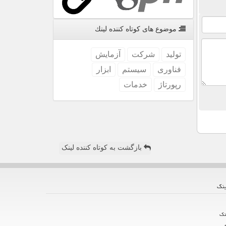
موضوع های كوتاه كننده لینك
تولید
شركت
آزمایش
فناوری
سیستم
ابزار
رپورتاژ
خدمات
بازگشت به کوتاه کننده لینک
ینك
نك