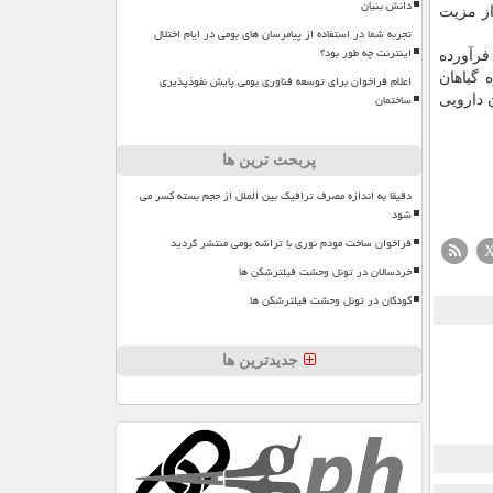
دانش بنیان
ست. یکی از مزیت
تجربه شما در استفاده از پیامرسان های بومی در ایام اختلال
اینترنت چه طور بود؟
فرآورده
 گیاهان
اعلام فراخوان برای توسعه فناوری بومی پایش نفوذپذیری
ساختمان
 دارویی
پربحث ترین ها
دقیقا به اندازه مصرف ترافیک بین الملل از حجم بسته کسر می
شود
فراخوان ساخت مودم نوری با تراشه بومی منتشر گردید
خردسالان در تونل وحشت فیلترشکن ها
کودکان در تونل وحشت فیلترشکن ها
جدیدترین ها