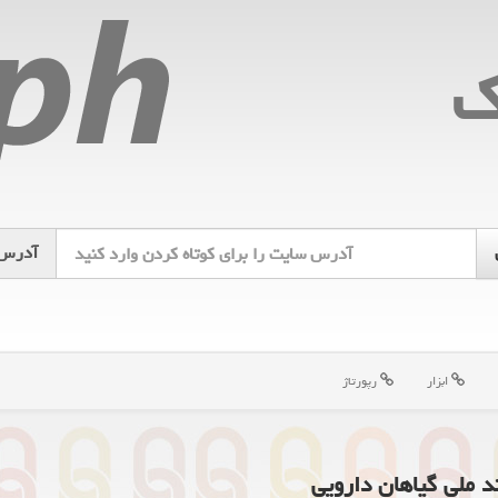
ك
آدرس
ابزار
رپورتاژ