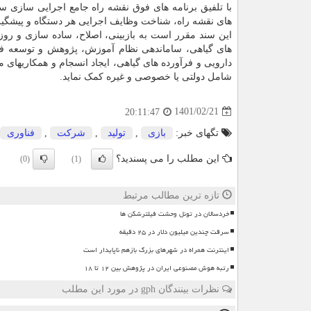
های نقشه راه، شناخت وظایف اجرایی هر دستگاه و پیشگیر
این سند مقرر است به بازبینی، اصلاح، ساده سازی و روزآم
های گیاهی، ساماندهی نظام آموزش، پژوهش و توسعه فنا
دارویی و فرآورده های گیاهی، ایجاد انسجام و همکاریهای
شامل دولتی یا خصوصی و غیره کمک نماید.
1401/02/21
20:11:47
تگهای خبر:
بازی
,
تولید
,
شركت
,
فناوری
این مطلب را می پسندید؟
(0)
(1)
تازه ترین مطالب مرتبط
خردسالان در تونل وحشت فیلترشکن ها
سرقت چندین میلیون دلار در ۲۵ دقیقه
اینترنت همراه در شهرهای بزرگ بازهم ناپایدار است
رتبه هوش مصنوعی ایران در پژوهش بین ۱۲ تا ۱۸
نظرات بینندگان gph در مورد این مطلب